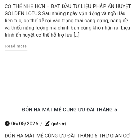
CƠ THỂ NHẸ HƠN – BẮT ĐẦU TỪ LIỆU PHÁP ẤN HUYỆT
GOLDEN LOTUS Sau những ngày vận động và ngồi lâu
liên tục, cơ thể dễ rơi vào trạng thái căng cứng, nặng nề
và thiếu năng lượng mà chính bạn cũng khó nhận ra. Liệu
trình ấn huyệt cơ thể hỗ trợ lưu […]
Read more
ĐÓN HẠ MÁT MẺ CÙNG ƯU ĐÃI THÁNG 5
06/05/2026
/
Quản trị
ĐÓN HẠ MÁT MẺ CÙNG ƯU ĐÃI THÁNG 5 THƯ GIÃN CƠ