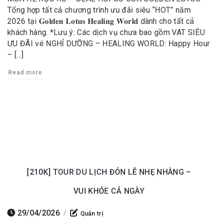
Tổng hợp tất cả chương trình ưu đãi siêu “HOT” năm
2026 tại 𝐆𝐨𝐥𝐝𝐞𝐧 𝐋𝐨𝐭𝐮𝐬 𝐇𝐞𝐚𝐥𝐢𝐧𝐠 𝐖𝐨𝐫𝐥𝐝 dành cho tất cả
khách hàng. *Lưu ý: Các dịch vụ chưa bao gồm VAT SIÊU
ƯU ĐÃI vé NGHỈ DƯỠNG – HEALING WORLD: Happy Hour
– […]
Read more
[210K] TOUR DU LỊCH ĐÓN LỄ NHẸ NHÀNG –
VUI KHỎE CẢ NGÀY
29/04/2026
/
Quản trị