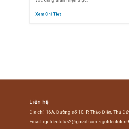
vóc dáng thành hiện thực.
Xem Chi Tiết
Liên hệ
Địa chỉ: 16A, Đường số 10, P. Thảo Điền, Thủ Đứ
Email: igoldenlotus2@gmail.com -igoldenlotu