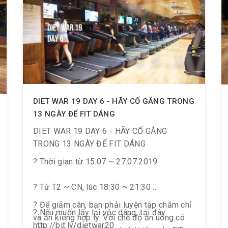
DIET WAR 19 DAY 6 ️- HÃY CỐ GẮNG TRONG
13 NGÀY ĐỂ FIT DÁNG
DIET WAR 19 DAY 6 ️- HÃY CỐ GẮNG
TRONG 13 NGÀY ĐỂ FIT DÁNG
? Thời gian từ 15.07 ~ 27.07.2019
? Từ T2 ~ CN, lúc 18:30 ~ 21:30
? Để giảm cân, bạn phải luyện tập chăm chỉ
? Nếu muốn lấy lại vóc dáng, tại đây:
và ăn kiêng hợp lý. Với chế độ ăn uống có
http://bit.ly/dietwar20