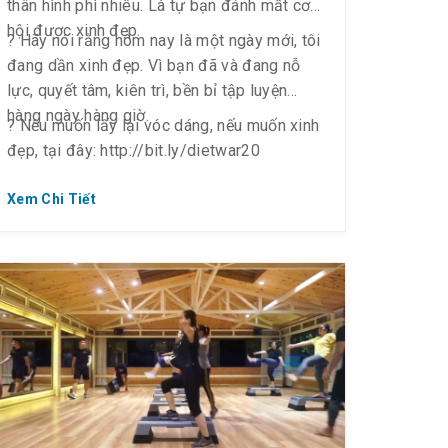
thân hình phì nhiêu. Là tự bạn đánh mất cơ
hội được xinh đẹp.
? Hãy nói rằng hôm nay là một ngày mới, tôi
đang dần xinh đẹp. Vì bạn đã và đang nỗ
lực, quyết tâm, kiên trì, bền bỉ tập luyện
hàng ngày hàng giờ.
? Nếu muốn lấy lại vóc dáng, nếu muốn xinh
đẹp, tại đây: http://bit.ly/dietwar20
Xem Chi Tiết