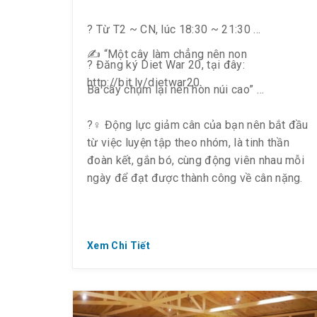
? Từ T2 ~ CN, lúc 18:30 ~ 21:30
✍️ “Một cây làm chẳng nên non
? Đăng ký Diet War 20, tại đây:
http://bit.ly/dietwar20
Ba cây chụm lại nên hòn núi cao”
?️‍♀️ Động lực giảm cân của bạn nên bắt đầu
từ việc luyện tập theo nhóm, là tinh thần
đoàn kết, gắn bó, cùng động viên nhau mỗi
ngày để đạt được thành công về cân nặng.
Xem Chi Tiết