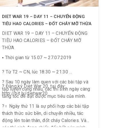
DIET WAR 19 – DAY 11 – CHUYỂN ĐỘNG
TIÊU HAO CALORIES – ĐỐT CHÁY MỠ THỪA
DIET WAR 19 – DAY 11 – CHUYỂN ĐỘNG
TIÊU HAO CALORIES – ĐỐT CHÁY MỠ
THỪA
▪️ Thời gian từ 15.07 ~ 27.07.2019
? Từ T2 ~ CN, lúc 18:30 ~ 21:30
? Sau 10 ngày làm quen với các bài tập và
? Đăng ký Diet War 20, tại đây:
tập luyện cùng nhau, các thí sinh ngày càng
http://bit.ly/dietwar20
tăng tốc để đạt được mục tiêu của mình.
?️‍♀️ Ngày thứ 11 là sự phối hợp các bài tập
thách thức sức bền, di chuyển nhiều, tác
động lên toàn thân, đốt cháy Calories. Và
các thí sinh đang chiến đấu hết sức mình