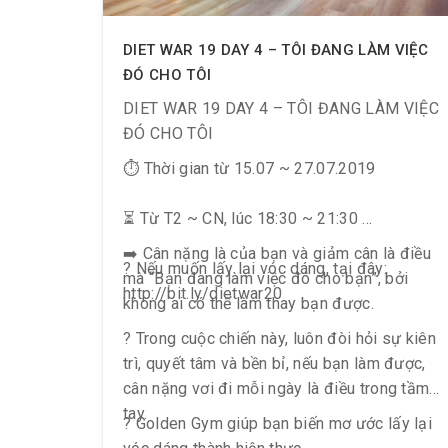
DIET WAR 19 DAY 4 – TÔI ĐANG LÀM VIỆC
ĐÓ CHO TÔI
DIET WAR 19 DAY 4 – TÔI ĐANG LÀM VIỆC
ĐÓ CHO TÔI
⏱ Thời gian từ 15.07 ~ 27.07.2019
⏳ Từ T2 ~ CN, lúc 18:30 ~ 21:30
➡️ Cân nặng là của bạn và giảm cân là điều
? Nếu muốn lấy lại vóc dáng, tại đây:
mà “Bạn đang làm việc đó cho bạn”, bởi
http://bit.ly/dietwar20
không ai có thể làm thay bạn được.
? Trong cuộc chiến này, luôn đòi hỏi sự kiên
trì, quyết tâm và bền bỉ, nếu bạn làm được,
cân nặng vơi đi mỗi ngày là điều trong tầm
tay.
? Golden Gym giúp bạn biến mơ ước lấy lại