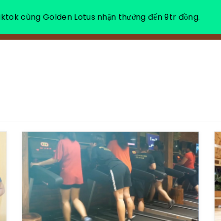
ktok cùng Golden Lotus nhận thưởng đến 9tr đồng.
VỀ CHÚNG TÔI
NGHỈ DƯỠNG THƯ GIÃN