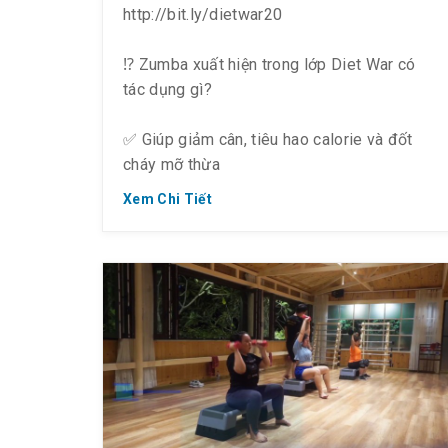
http://bit.ly/dietwar20
⁉️ Zumba xuất hiện trong lớp Diet War có
tác dụng gì?
✅ Giúp giảm cân, tiêu hao calorie và đốt
cháy mỡ thừa
Xem Chi Tiết
✅ Là bí quyết giảm mỡ bụng nhanh nhất,
cho bạn một vòng eo thon gọn
✅ Tăng cường sự linh hoạt của cơ xương
khớp, Zumba giúp ngăn chặn tuổi già, trẻ
hóa cơ thể
✅ Là liều thuốc chữa stress hữu hiệu