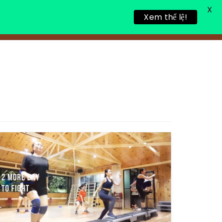
X
Xem thể lệ!
TIN TỨC
TUYỂN DỤNG
LIÊN HỆ