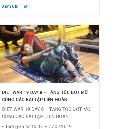
cho một kết quả tốt nhất.
Xem Chi Tiết
DIET WAR 19 DAY 8 – TĂNG TỐC ĐỐT MỠ
CÙNG CÁC BÀI TẬP LIÊN HOÀN
DIET WAR 19 DAY 8 – TĂNG TỐC ĐỐT MỠ
CÙNG CÁC BÀI TẬP LIÊN HOÀN
▪️ Thời gian từ 15.07 ~ 27.07.2019