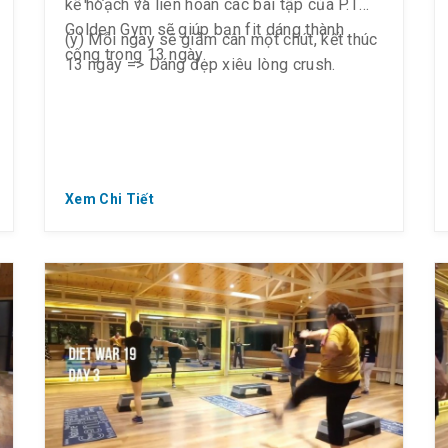
kế hoạch và liên hoàn các bài tập của P.T
Golden Gym sẽ giúp bạn fit dáng thành
(y) Mỗi ngày sẽ giảm cân một chút, kết thúc
công trong 13 ngày.
13 ngày => Dáng đẹp xiêu lòng crush.
Xem Chi Tiết