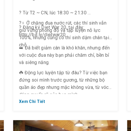
? Từ T2 ~ CN, lúc 18:30 ~ 21:30
?️‍♀️ Ở chặng đua nước rút, các thí sinh vẫn
? Đăng ký Diet War 20, tại đây:
giữ vững phong độ và tập luyện nỗ lực
http://bit.ly/dietwar20
100%, nhưng cũng có thí sinh dậm chân tại
chỗ.
➡️ Đã biết giảm cân là khó khăn, nhưng đến
với cuộc đua này bạn phải chăm chỉ, bền bỉ
và siêng năng.
☘️ Động lực luyện tập từ đâu? Từ việc bạn
đứng soi mình trước gương, từ những bộ
quần áo đẹp nhưng mặc không vừa, từ vóc
dáng quyến rũ của bạn mình…
Xem Chi Tiết