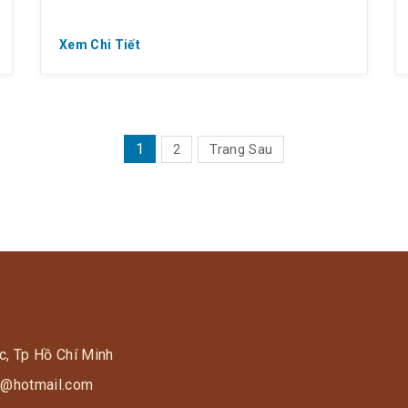
Xem Chi Tiết
PHÂN
1
2
Trang Sau
TRANG
BÀI
VIẾT
c, Tp Hồ Chí Minh
s9@hotmail.com