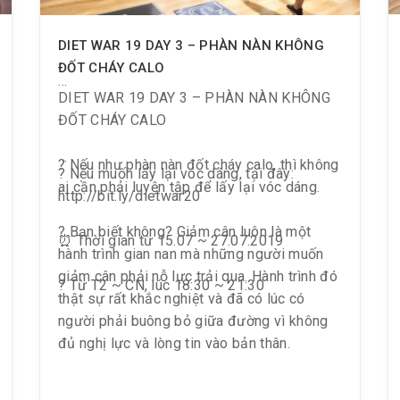
DIET WAR 19 DAY 3 – PHÀN NÀN KHÔNG
ĐỐT CHÁY CALO
DIET WAR 19 DAY 3 – PHÀN NÀN KHÔNG
ĐỐT CHÁY CALO
? Nếu như phàn nàn đốt cháy calo, thì không
? Nếu muốn lấy lại vóc dáng, tại đây:
ai cần phải luyện tập để lấy lại vóc dáng.
http://bit.ly/dietwar20
? Bạn biết không? Giảm cân luôn là một
⏰ Thời gian từ 15.07 ~ 27.07.2019
hành trình gian nan mà những người muốn
giảm cân phải nỗ lực trải qua. Hành trình đó
? Từ T2 ~ CN, lúc 18:30 ~ 21:30
thật sự rất khắc nghiệt và đã có lúc có
người phải buông bỏ giữa đường vì không
đủ nghị lực và lòng tin vào bản thân.