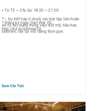
▪️ Từ T2 ~ CN, lúc 18:30 ~ 21:30
?️‍♀️ Sự kết hợp ở chuỗi các bài tập liên hoàn
? Đăng ký ngay Diet War 20:
sẽ có tác dụng trong việc đốt mỡ, tiêu hao
http://bit.ly/dietwar20
calories, lấy lại vóc dáng thon gọn.
Xem Chi Tiết