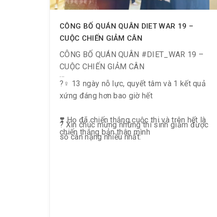
CÔNG BỐ QUÁN QUÂN DIET WAR 19 –
CUỘC CHIẾN GIẢM CÂN
CÔNG BỐ QUÁN QUÂN #DIET_WAR 19 –
CUỘC CHIẾN GIẢM CÂN
?️‍♀️ 13 ngày nỗ lực, quyết tâm và 1 kết quả
xứng đáng hơn bao giờ hết
❣️ Họ đã chiến thắng cuộc thi và trên hết là
? Xin chúc mừng những thí sinh giảm được
chiến thắng bản thân mình
số cân nặng nhiều nhất: