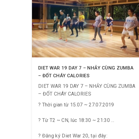
DIET WAR 19 DAY 7 – NHẢY CÙNG ZUMBA
– ĐỐT CHÁY CALORIES
DIET WAR 19 DAY 7 – NHẢY CÙNG ZUMBA
– ĐỐT CHÁY CALORIES
? Thời gian từ 15.07 ~ 27.07.2019
? Từ T2 ~ CN, lúc 18:30 ~ 21:30
? Đăng ký Diet War 20, tại đây: