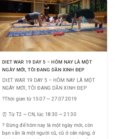
DIET WAR 19 DAY 5 – HÔM NAY LÀ MỘT
NGÀY MỚI, TÔI ĐANG DẦN XINH ĐẸP
DIET WAR 19 DAY 5 – HÔM NAY LÀ MỘT
NGÀY MỚI, TÔI ĐANG DẦN XINH ĐẸP
?Thời gian từ 15.07 ~ 27.07.2019
⏰ Từ T2 ~ CN, lúc 18:30 ~ 21:30
? Đừng để hôm nay là một ngày mới, còn
bạn vẫn là một người cũ, cũ ở cân nặng, ở