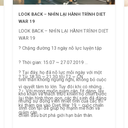
LOOK BACK – NHÌN LẠI HÀNH TRÌNH DIET
WAR 19
LOOK BACK – NHÌN LẠI HÀNH TRÌNH DIET
WAR 19
? Chặng đường 13 ngày nỗ lực luyện tập
? Thời gian: 15.07 ~ 27.07.2019
? Tại đây, họ đã nỗ lực mỗi ngày với một
? Từ 18:30 ~ 21:30 tối T2 ~ CN
tinh thần không ngừng nghỉ, không bỏ cuộc
vì quyết tâm to lớn. Tuy đôi khi có những
?‍♀️ Với mong muốn giảm cân, fit dáng, lấy
khó khăn và thách thức khiến họ chùn bước
lại thân hình thon gọn, các thí sinh đã đăng
nhưng sự động viên nhiệt tình của các thí
ký tham gia vào Diet War 19 – cuộc chiến
sinh còn lại đã giúp họ mạnh mẽ hơn và
giảm cân.
chiến đấu bứt phá giới hạn bản thân.