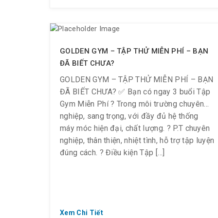
đúng cách sẽ giúp bé phát triển về thể lực,
chiều cao, tránh béo phì… Ngoài ra, còn giúp
kích thích sự phát triển đồng thời của cả 2
bán cầu não.
GOLDEN GYM – TẬP THỬ MIỄN PHÍ – BẠN
ĐÃ BIẾT CHƯA?
3️⃣ Các HLV Golden Gym theo sát quá trình
GOLDEN GYM – TẬP THỬ MIỄN PHÍ – BẠN
luyện tập, Xem xét tình trạng các bé mà
ĐÃ BIẾT CHƯA? ✅ Bạn có ngay 3 buổi Tập
chọn các bài tập, thời gian và cường độ tập
Gym Miễn Phí ? Trong môi trường chuyên
phù hợp để giúp bé không bị quá sức.
nghiệp, sang trọng, với đầy đủ hệ thống
máy móc hiện đại, chất lượng. ? P.T chuyên
4️⃣ Được lên kế hoạch ăn uống bổ sung
nghiệp, thân thiện, nhiệt tình, hỗ trợ tập luyện
dưỡng chất cần thiết cho quá trình luyện
đúng cách. ? Điều kiện Tập […]
tập.
Xem Chi Tiết