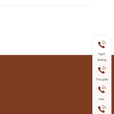
công bố kết quả cuối cùng nhé.
? Quán Quân: Anh David Nguyễn
▪️ Từ 74.9 Kg ➡️ 70.8 Kg
▪️ Giảm 4.1 Kg ➖ 1.6 % Mỡ
Nghỉ
? Á Quân I: Chị Nguyễn Thái Thy Anh
dưỡng
▪️ Từ 60.2 Kg ➡️ 56.2 Kg
Thư giãn
▪️ Giảm 4 Kg ➖ 2.6 % Mỡ
? Á Quân II – Anh Mai Duy Khánh
Hair
▪️ Từ 59.5 Kg ➡️ 56.2 Kg