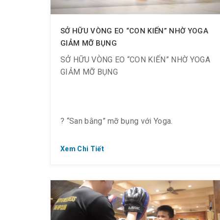
? Đồng thời giải phóng s-tress hiệu quả.
SỞ HỮU VÒNG EO “CON KIẾN” NHỜ YOGA
GIẢM MỠ BỤNG
SỞ HỮU VÒNG EO “CON KIẾN” NHỜ YOGA
GIẢM MỠ BỤNG
? “San bằng” mỡ bụng với Yoga.
? Có giáo viên Ấn Độ hướng dẫn tập luyện.
Xem Chi Tiết
?‍♀️ Yoga không chỉ giúp tĩnh tâm, làm giảm
căng thẳng mà còn có Yoga giảm mỡ bụng.
Tác động trực tiếp vào cơ bụng, hỗ trợ tăng
cơ, đốt cháy mỡ thừa, cho bạn sở hữu vòng
eo “con kiến”.