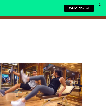
X
Xem thể lệ!
TIN TỨC
TUYỂN DỤNG
LIÊN HỆ