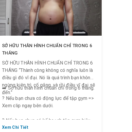
SỞ HỮU THÂN HÌNH CHUẨN CHỈ TRONG 6
THÁNG
SỞ HỮU THÂN HÌNH CHUẨN CHỈ TRONG 6
THÁNG “Thành công không có nghĩa luôn là
điều gì đó vĩ đại. Nó là quá trình bạn không
ngừng kiên trì, cố gắng, và rồi điều vĩ đại sẽ
➡️ Sở hữu thân hình chuẩn chỉ trong 6 tháng.
đến.”
️? Nếu bạn chưa có động lực để tập gym =>
Xem clip ngay bên dưới.
️? Nếu bạn chưa có kế hoạch tập gym hiệu
quả
Xem Chi Tiết