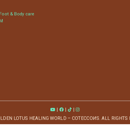
 Foot & Body care
YM
|
|
|
OLDEN LOTUS HEALING WORLD – COTECCOИS. ALL RIGHTS 