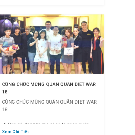
=> Đăng ký ngay tại đây:
http://bit.ly/DietWar19
CÙNG CHÚC MỪNG QUÁN QUÂN DIET WAR
18
CÙNG CHÚC MỪNG QUÁN QUÂN DIET WAR
18
⛳ Bạn có đang tò mò ai sẽ là quán quân
mùa Diet War 18 không? Nào mình cùng
Xem Chi Tiết