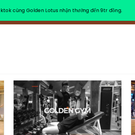
ktok cùng Golden Lotus nhận thưởng đến 9tr đồng.
VỀ CHÚNG TÔI
NGHỈ DƯỠNG THƯ GIÃN