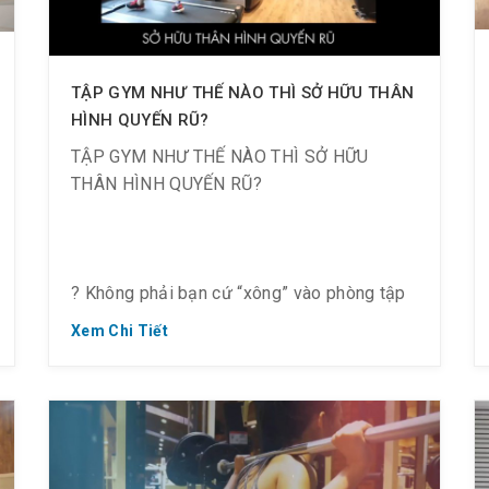
? 6 tháng giá 15.000K => Giảm 27% chỉ còn
11.000K + Thêm 1 tháng
TẬP GYM NHƯ THẾ NÀO THÌ SỞ HỮU THÂN
HÌNH QUYẾN RŨ?
? 3 tháng giá 7.500K => Giảm 16% chỉ còn
6.300K + Thêm 15 ngày
TẬP GYM NHƯ THẾ NÀO THÌ SỞ HỮU
THÂN HÌNH QUYẾN RŨ?
? Không phải bạn cứ “xông” vào phòng tập
thì dáng sẽ thon gọn.
Xem Chi Tiết
? Không phải bạn cứ tập đều đặn mỗi ngày
thì thân hình quyến rũ.
✅ Để đạt được hiệu quả tốt nhất từ việc tập
Gym, bạn phải tập đúng.