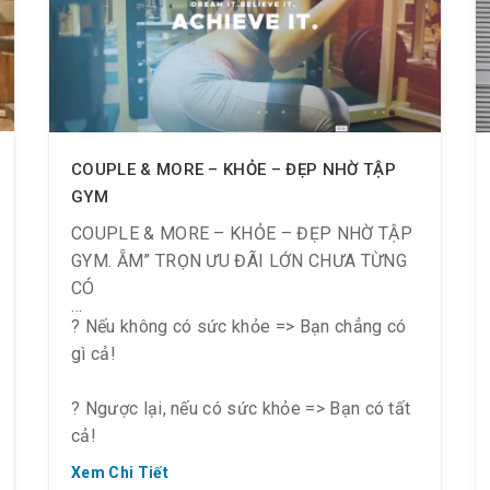
? Theo các chuyên gia, tập Gym chắc chắn
sẽ giúp fit dáng, loại bỏ thân hình phì nhiêu.
Tuy nhiên, không nên tập kiểu nôn nóng và
COUPLE & MORE – KHỎE – ĐẸP NHỜ TẬP
thiếu khoa học, bạn dễ rơi vào tình trạng
GYM
“kiệt sức” ảnh hưởng nghiêm trọng đến sức
COUPLE & MORE – KHỎE – ĐẸP NHỜ TẬP
khỏe.
GYM. ẴM” TRỌN ƯU ĐÃI LỚN CHƯA TỪNG
CÓ
? Nếu không có sức khỏe => Bạn chẳng có
gì cả!
? Ngược lại, nếu có sức khỏe => Bạn có tất
cả!
Xem Chi Tiết