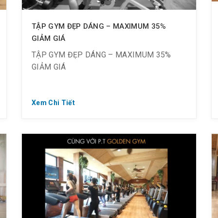
TẬP GYM ĐẸP DÁNG – MAXIMUM 35%
GIẢM GIÁ
TẬP GYM ĐẸP DÁNG – MAXIMUM 35%
GIẢM GIÁ
Xem Chi Tiết
? Tháng 9 này, ưu đãi sập sàn!
? Khi mua gói Membership, Maximum 35%
OFF:
? 12 tháng giá 30.000K => Giảm 35% chỉ
còn 19.500K + Thêm 2 tháng