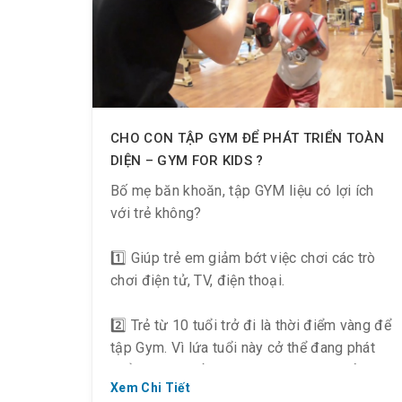
✅ Một số động tác Yoga giảm mỡ bụng mà
bạn nên luyện tập ngay:
CHO CON TẬP GYM ĐỂ PHÁT TRIỂN TOÀN
DIỆN – GYM FOR KIDS ?
Bố mẹ băn khoăn, tập GYM liệu có lợi ích
với trẻ không?
1️⃣ Giúp trẻ em giảm bớt việc chơi các trò
chơi điện tử, TV, điện thoại.
2️⃣ Trẻ từ 10 tuổi trở đi là thời điểm vàng để
tập Gym. Vì lứa tuổi này cở thể đang phát
triển, có sức bền, sức nhanh và sức dẻo
Xem Chi Tiết
nhất định. Nếu kết hợp với việc tập luyện