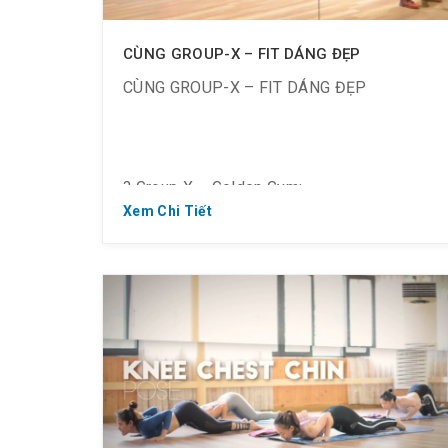
CÙNG GROUP-X – FIT DÁNG ĐẸP
CÙNG GROUP-X – FIT DÁNG ĐẸP
? Group X – Golden Gym:
Xem Chi Tiết
? Là bộ môn tập hợp các lớp Body Combat,
Body Pump, Zumba…
? Cho khả năng đốt cháy 600-800 calo ngay
trong lúc luyện tập.
? Tập luyện theo nhóm cộng hưởng những
điệu nhạc giúp tạo hưng phấn trong quá
trình tập.