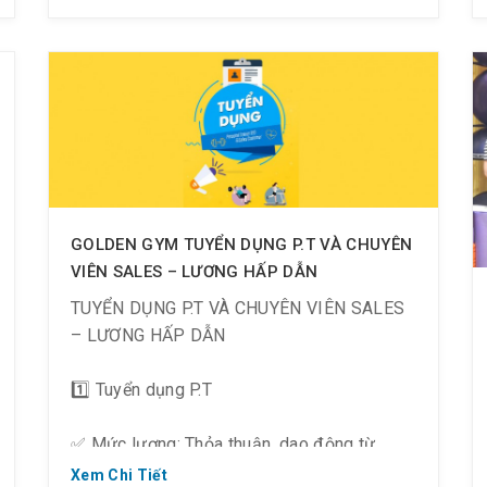
? Đầu tư từ đâu? => Golden Gym!
? Khi đăng ký từ 2 người trở lên:
? Gói 3 tháng: Off 10%
? Gói 6 tháng: Off 15%
? Gói 12 tháng: Off 20%
GOLDEN GYM TUYỂN DỤNG P.T VÀ CHUYÊN
⏰ Thời gian: 01/07 ~ 31/07/2019
VIÊN SALES – LƯƠNG HẤP DẪN
TUYỂN DỤNG P.T VÀ CHUYÊN VIÊN SALES
– LƯƠNG HẤP DẪN
1️⃣ Tuyển dụng P.T
✅ Mức lương: Thỏa thuận, dao động từ
8.000.000 đ ~ 30.000.000 đ
Xem Chi Tiết