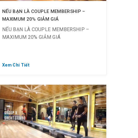
NẾU BẠN LÀ COUPLE MEMBERSHIP –
MAXIMUM 20% GIẢM GIÁ
NẾU BẠN LÀ COUPLE MEMBERSHIP –
MAXIMUM 20% GIẢM GIÁ
Xem Chi Tiết
? Ưu đãi sập sàn đây cả nhà ơi! Chỉ tháng 9
nha!!!
? Tập Gym ngay => Thân hình quyến rũ =>
Tự tin thả dáng.
? Rủ ngay đứa bạn tập chung để có động
lực Gym nào!!!