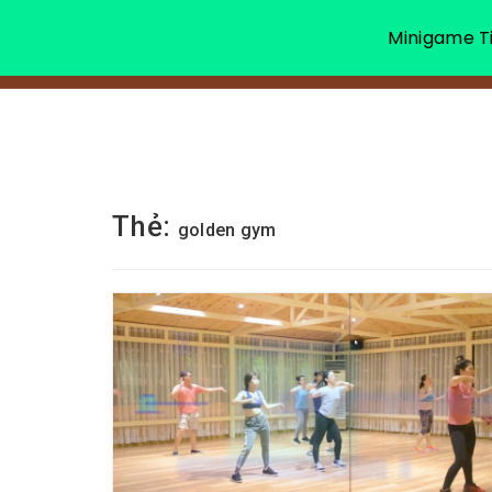
Minigame Ti
Thẻ:
golden gym