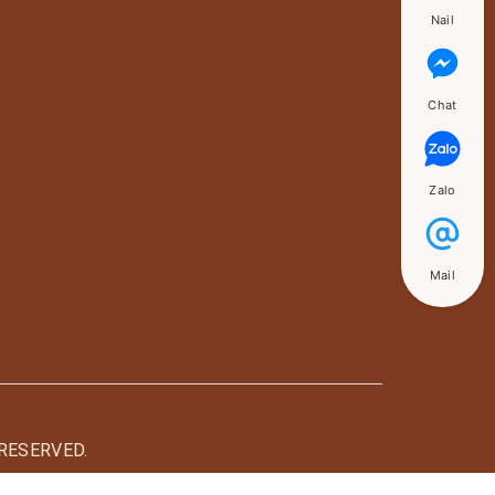
▪️ Giảm 3.3 Kg ➖ 2.5 % Mỡ
Nail
Chat
Zalo
Mail
RESERVED.