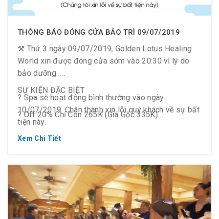
THÔNG BÁO ĐÓNG CỬA BẢO TRÌ 09/07/2019
⚒ Thứ 3 ngày 09/07/2019, Golden Lotus Healing
World xin được đóng cửa sớm vào 20:30 vì lý do
bảo dưỡng.
SỰ KIỆN ĐẶC BIỆT
? Spa sẽ hoạt động bình thường vào ngày
10/07/2019. Chân thành xin lỗi quý khách về sự bất
? Off 20% Chỉ Còn 265K (Giá Gốc 335K)
tiện này.
? Cho tất cả khách hàng trên 1.2m
Xem Chi Tiết
? Khi check-in từ sau 16:00
? Chỉ duy nhất 01 ngày 09/07/2019