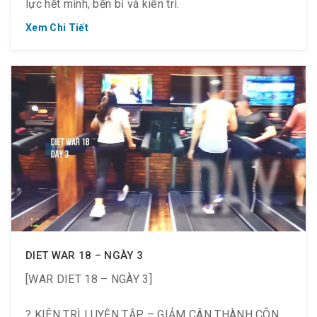
lực hết mình, bền bỉ và kiên trì.
Xem Chi Tiết
DIET WAR 18 – NGÀY 3
[WAR DIET 18 – NGÀY 3]
? KIÊN TRÌ LUYỆN TẬP – GIẢM CÂN THÀNH CÔNG