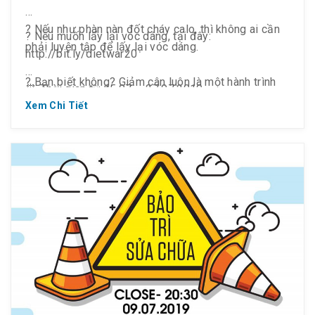
? Nếu như phàn nàn đốt cháy calo, thì không ai cần
? Nếu muốn lấy lại vóc dáng, tại đây:
phải luyện tập để lấy lại vóc dáng.
http://bit.ly/dietwar20
? Bạn biết không? Giảm cân luôn là một hành trình
⏰ Thời gian từ 15.07 ~ 27.07.2019
gian nan mà những người muốn giảm cân phải nỗ
Xem Chi Tiết
lực trải qua. Hành trình đó thật sự rất khắc nghiệt và
? Từ T2 ~ CN, lúc 18:30 ~ 21:30
đã có lúc có người phải buông bỏ giữa đường vì
không đủ nghị lực và lòng tin vào bản thân.