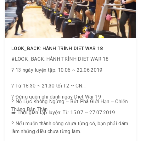
LOOK_BACK: HÀNH TRÌNH DIET WAR 18
#LOOK_BACK: HÀNH TRÌNH DIET WAR 18
? 13 ngày luyện tập: 10.06 ~ 22.06.2019
? Từ 18:30 ~ 21:30 tối T2 ~ CN
? Đừng quên ghi danh ngay Diet War 19
? Nỗ Lực Không Ngừng – Bứt Phá Giới Hạn – Chiến
Thắng Bản Thân
➡️ Thời gian tập luyện: Từ 15.07 ~ 27.07.2019
? Nếu muốn thành công chưa từng có, bạn phải dám
làm những điều chưa từng làm.