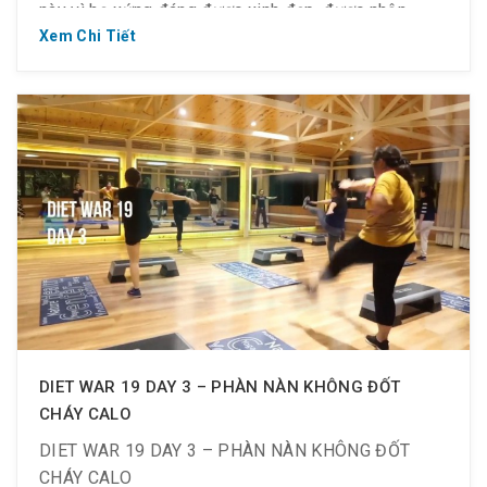
này vì họ xứng đáng được xinh đẹp, được nhận
nhiều điều tốt hơn thế.
Xem Chi Tiết
DIET WAR 19 DAY 3 – PHÀN NÀN KHÔNG ĐỐT
CHÁY CALO
DIET WAR 19 DAY 3 – PHÀN NÀN KHÔNG ĐỐT
CHÁY CALO