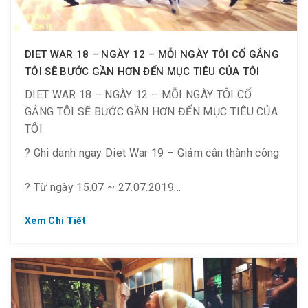
DIET WAR 18 – NGÀY 12 – MỖI NGÀY TÔI CỐ GẮNG
TÔI SẼ BƯỚC GẦN HƠN ĐẾN MỤC TIÊU CỦA TÔI
DIET WAR 18 – NGÀY 12 – MỖI NGÀY TÔI CỐ
GẮNG TÔI SẼ BƯỚC GẦN HƠN ĐẾN MỤC TIÊU CỦA
TÔI
? Ghi danh ngay Diet War 19 – Giảm cân thành công
? Từ ngày 15.07 ~ 27.07.2019
▪️ Từ 18:30 ~ 21:30 tối T2 ~ CN
Xem Chi Tiết
——————————–
?‍♀️ ”Mấy cô nàng sinh ra đã ốm thì thật may mắn!
Nhưng những cô gái phải vất vả để có được thân
hình thon gọn ấy còn mạnh mẽ hơn nhiều.”