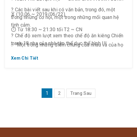
? Các bài viết sau khi có văn bản, trong đó, một
⏳ (10,06 ~ 2019/06/22)
trong những cơ hội, một trong những mối quan hệ
tình cảm.
⏱ Từ 18:30 ~ 21:30 tối T2 ~ CN
? Chế độ xem lượt xem theo chế độ ăn kiêng Chiến
tranh 18 nha của nhà tập thể dục thể hình !!!
✅ Một trong những điểm chung của nhau và của họ
thành. Kiên kiên trì, rèn luyện, rèn luyện.
Xem Chi Tiết
PHÂN
1
2
Trang Sau
TRANG
BÀI
VIẾT