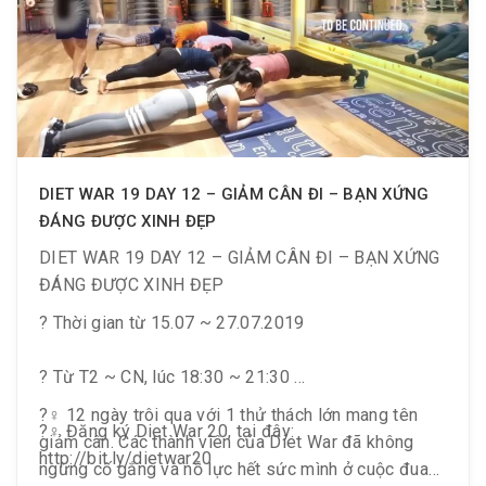
DIET WAR 19 DAY 12 – GIẢM CÂN ĐI – BẠN XỨNG
ĐÁNG ĐƯỢC XINH ĐẸP
DIET WAR 19 DAY 12 – GIẢM CÂN ĐI – BẠN XỨNG
ĐÁNG ĐƯỢC XINH ĐẸP
? Thời gian từ 15.07 ~ 27.07.2019
? Từ T2 ~ CN, lúc 18:30 ~ 21:30
?️‍♀️ 12 ngày trôi qua với 1 thử thách lớn mang tên
?‍♀️ Đăng ký Diet War 20, tại đây:
giảm cân. Các thành viên của Diet War đã không
http://bit.ly/dietwar20
ngừng cố gắng và nỗ lực hết sức mình ở cuộc đua