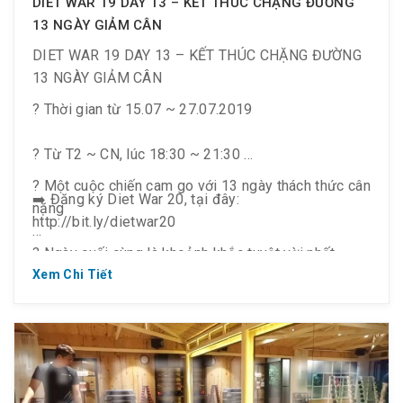
DIET WAR 19 DAY 13 – KẾT THÚC CHẶNG ĐƯỜNG
13 NGÀY GIẢM CÂN
DIET WAR 19 DAY 13 – KẾT THÚC CHẶNG ĐƯỜNG
13 NGÀY GIẢM CÂN
? Thời gian từ 15.07 ~ 27.07.2019
? Từ T2 ~ CN, lúc 18:30 ~ 21:30
? Một cuộc chiến cam go với 13 ngày thách thức cân
➡️ Đăng ký Diet War 20, tại đây:
nặng
http://bit.ly/dietwar20
? Ngày cuối cùng là khoảnh khắc tuyệt vời nhất
Xem Chi Tiết
? Với những giọt mồ hôi xứng đáng nhất
?️‍♂️ Và họ đã làm được, trên hết là chiến thắng giới
hạn bản thân mình.