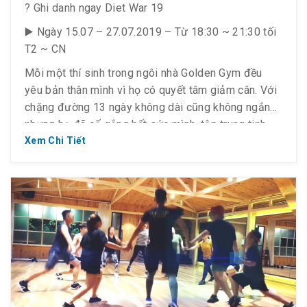
? Ghi danh ngay Diet War 19
▶️ Ngày 15.07 – 27.07.2019 – Từ 18:30 ~ 21:30 tối
T2 ~ CN
Mỗi một thí sinh trong ngôi nhà Golden Gym đều
yêu bản thân mình vì họ có quyết tâm giảm cân. Với
chặng đường 13 ngày không dài cũng không ngắn
nhưng họ đã cố gắng hết sức mình, tập trung tinh
thần, bứt phá về đích và họ, sẽ xinh đẹp ngay bây
Xem Chi Tiết
giờ.