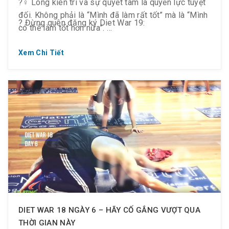
?️‍♀️ Lòng kiên trì và sự quyết tâm là quyền lực tuyệt
đối. Không phải là “Mình đã làm rất tốt” mà là “Mình
️? Đừng quên đăng ký Diet War 19:
có thể làm tốt hơn nữa”.
⏰ (15.07 ~ 27.07.2019)
? Động lực sẽ tạo ra nhiều động lực hơn.
Xem Chi Tiết
️? Từ 18:30 ~ 21:30 tối T2 ~ CN
? Golden Gym luôn đồng hành cùng bạn giúp bạn sở
hữu thân hình mong muốn.
DIET WAR 18 NGÀY 6 – HÃY CỐ GẮNG VƯỢT QUA
THỜI GIAN NÀY