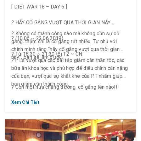
[ DIET WAR 18 – DAY 6 ]
? HÃY CỐ GẮNG VƯỢT QUA THỜI GIAN NÀY
? Không có thành công nào mà không cần sự cố
? (10.06 ~ 22.06.2019)
gắng, thậm chí là cố gắng rất nhiều. Tự nhủ với
chính mình rằng “hãy cố gắng vượt qua thời gian
? Từ 18:30 ~ 21:30 tối T2 ~ CN
này”, bạn sẽ làm được.
?️‍♀️ Là vượt qua các bài tập giảm cân thần tốc, các
bữa ăn khoa học và phù hợp để điều chỉnh cân nặng
của bạn, vượt qua sự khắt khe của P.T nhằm giúp
bạn giảm cân thành công.
? Còn một nửa chặng đường, cố gắng lên nào!!!
Xem Chi Tiết