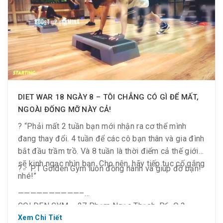
✍️ Họ đã cùng nhau trải qua 12 ngày giảm cân, liệu
ai sẽ là quán quân mùa này? Cùng chờ xem nhé!!!
DIET WAR 18 NGÀY 8 – TÔI CHẲNG CÓ GÌ ĐỂ MẤT,
NGOÀI ĐỐNG MỠ NÀY CẢ!
? “Phải mất 2 tuần bạn mới nhận ra cơ thể mình
đang thay đổi. 4 tuần để các cô bạn thân và gia đình
bắt đầu trầm trồ. Và 8 tuần là thời điểm cả thế giới
sẽ kinh ngạc nhìn bạn. Cho nên, hãy tiếp tục cố gắng
?️‍♂️ P.T Golden Gym luôn đồng hành và giúp đỡ bạn!
nhé!”
——————————–
GOLDEN GYM – 27 Phạm Ngọc Thạch, P.6, Q.3
Xem Chi Tiết