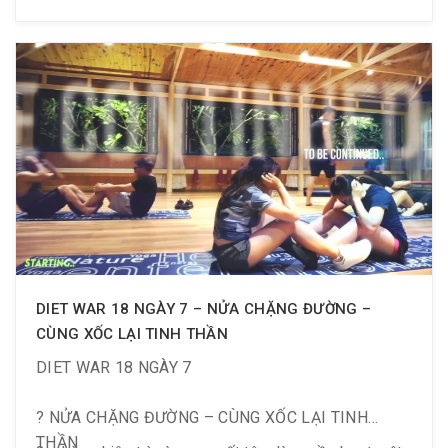
⏰Giờ mở cửa:
▪️6:00 ~ 21:30, thứ 2 ~ thứ 6
▪️8:00 ~ 21:30: thứ 7 – Chủ Nhật
? Email: igoldengym@hotmail.com
? Follow Gym tại: http://bit.ly/Goldengym
? Xem thêm tại Youtube:
http://bit.ly/GoldenGym_Utube
DIET WAR 18 NGÀY 7 – NỬA CHẶNG ĐƯỜNG –
CÙNG XỐC LẠI TINH THẦN
DIET WAR 18 NGÀY 7
? NỬA CHẶNG ĐƯỜNG – CÙNG XỐC LẠI TINH
THẦN