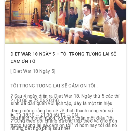
DIET WAR 18 NGÀY 5 – TÔI TRONG TƯƠNG LAI SẼ
CẢM ƠN TÔI
[ Diet War 18 Ngày 5]
TÔI TRONG TƯƠNG LAI SẼ CẢM ƠN TÔI
? Sau 4 ngày diễn ra Diet War 18, Ngày thứ 5 các thí
? (10.06 ~ 22.06.2019)
sinh đã dần quen với lịch tập, đây là một tín hiệu
đáng mừng rằng họ sẽ về đích thành công với số
▶️ Từ 18:30 ~ 21:30 tối T2 ~ CN
cân nặng mong muốn. Và chắc chắn một điều “tôi
? Cùng theo dõi chặng đường tiếp theo và chờ đón
trong tương lai sẽ cảm ơn tôi” vì hôm nay tôi đã nỗ
những bất ngờ phía sau nhé!