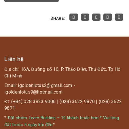
SHARE:
Liên hệ
Địa chỉ: 16A, Đường số 10, P. Thảo Điền, Thủ Đức, Tp Hồ
Chí Minh
Email: igoldenlotus2@gmail.com -
igoldenlotus9@hotmail.com
Đt: (+84) 028 3823 9000 | (028) 3622 9870 | (028) 3622
9871
*
Đặt nhóm Team Building – 10 khách hoặc hơn * Vui lòng
*
đặt trước 5 ngày khi đến