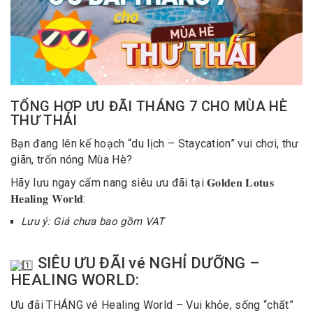
TỔNG HỢP ƯU ĐÃI THÁNG 7 CHO MÙA HÈ
THƯ THÁI
Bạn đang lên kế hoạch “du lịch – Staycation” vui chơi, thư
giãn, trốn nóng Mùa Hè?
Hãy lưu ngay cẩm nang siêu ưu đãi tại 𝐆𝐨𝐥𝐝𝐞𝐧 𝐋𝐨𝐭𝐮𝐬
𝐇𝐞𝐚𝐥𝐢𝐧𝐠 𝐖𝐨𝐫𝐥𝐝:
Lưu ý: Giá chưa bao gồm VAT
SIÊU ƯU ĐÃI vé NGHỈ DƯỠNG –
HEALING WORLD:
Ưu đãi THÁNG vé Healing World – Vui khỏe, sống “chất”