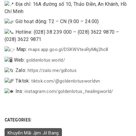
Địa chỉ: 16A đường số 10, Thảo Điền, An Khánh, Hồ
Chí Minh
Giờ hoạt động: T2 – CN (9:00 – 24:00)
Hotline: (028) 38 239 000 – (028) 3622 9870 –
(028) 3622 9871
Map:
maps.app.goo.gl/DSKWVtexRyMkj2hc8
Web:
goldenlotus.world/
Zalo:
https://zalo.me/gdlotus
Tiktok:
tiktok.com/@goldenlotusworldvn
Ins:
instagram.com/goldenlotus_healingworld/
CATEGORIES:
Khuyến Mãi Jjim Jil Bang