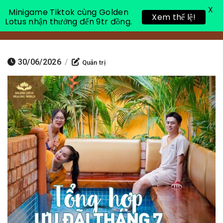
X
Minigame Tiktok cùng Golden
Xem thể lệ!
Lotus nhận thưởng đến 9tr đồng.
Toggle 
30/06/2026
/
Quản trị