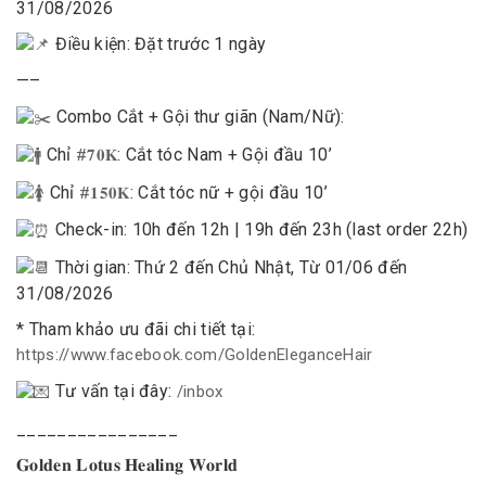
31/08/2026
Điều kiện: Đặt trước 1 ngày
—–
Combo Cắt + Gội thư giãn (Nam/Nữ):
Chỉ
: Cắt tóc Nam + Gội đầu 10’
#𝟕𝟎𝐊
Chỉ
: Cắt tóc nữ + gội đầu 10’
#𝟏𝟓𝟎𝐊
Check-in: 10h đến 12h | 19h đến 23h (last order 22h)
Thời gian: Thứ 2 đến Chủ Nhật, Từ 01/06 đến
31/08/2026
* Tham khảo ưu đãi chi tiết tại:
https://www.facebook.com/GoldenEleganceHair
Tư vấn tại đây:
/inbox
________________
𝐆𝐨𝐥𝐝𝐞𝐧 𝐋𝐨𝐭𝐮𝐬 𝐇𝐞𝐚𝐥𝐢𝐧𝐠 𝐖𝐨𝐫𝐥𝐝