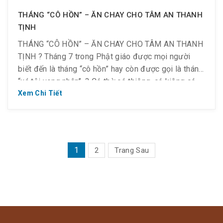
THÁNG “CÔ HỒN” – ĂN CHAY CHO TÂM AN THANH
TỊNH
THÁNG “CÔ HỒN” – ĂN CHAY CHO TÂM AN THANH
TỊNH ? Tháng 7 trong Phật giáo được mọi người
biết đến là tháng “cô hồn” hay còn được gọi là tháng
“xá tội vong nhân”. ? Có thờ có thiêng, có kiêng có
lành. Vì vậy, đây là thời điểm mọi người ăn chay để
Xem Chi Tiết
tâm […]
PHÂN
1
2
Trang Sau
TRANG
BÀI
VIẾT