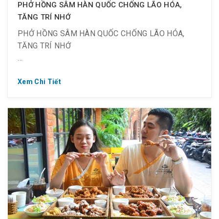
PHỞ HỒNG SÂM HÀN QUỐC CHỐNG LÃO HÓA,
miễn dịch cho cơ thể!
TĂNG TRÍ NHỚ
PHỞ HỒNG SÂM HÀN QUỐC CHỐNG LÃO HÓA,
TĂNG TRÍ NHỚ
Xem Chi Tiết
⁉️ Cả nhà đã thưởng thức món “tủ” của thầy Park
Hang Seo chưa?
? Phở Hồng Sâm Hàn Quốc – Red Ginseng
? 55K – Phở Hồng sâm
? 75K – Phở Hồng sâm đặc biệt