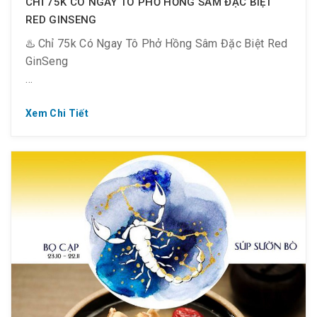
CHỈ 75K CÓ NGAY TÔ PHỞ HỒNG SÂM ĐẶC BIỆT
RED GINSENG
♨️ Chỉ 75k Có Ngay Tô Phở Hồng Sâm Đặc Biệt Red
GinSeng
Xem Chi Tiết
? DUY NHẤT SÀI GÒN – GIAO NGAY TẬN NHÀ
? 55K/ tô – phở Hồng Sâm tái/ nạm/ bò viên
? 75K/ tô – phở Hồng Sâm Đặc Biệt
?‍?‍?‍? Hồng Sâm 6 tuổi nhập từ Hàn Quốc, phù hợp
khẩu vị mọi lứa tuổi, tăng cường sức khỏe mùa dịch
nhờ hoạt chất Saponin