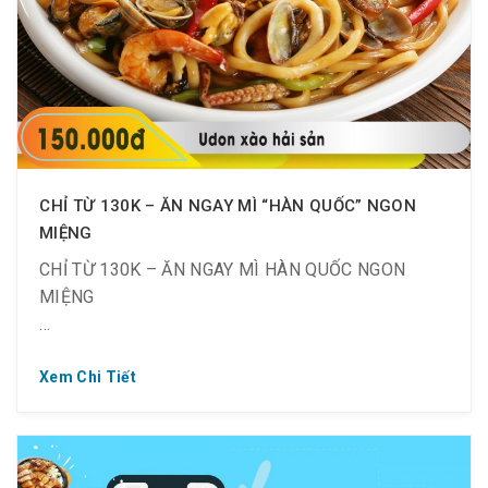
một món nào luôn ?
️CHỈ TỪ 130K – ĂN NGAY MÌ “HÀN QUỐC” NGON
MIỆNG
CHỈ TỪ 130K – ĂN NGAY MÌ HÀN QUỐC NGON
MIỆNG
Xem Chi Tiết
? 130K – Mì gói hản sản
? 130K – Mì lạnh nước/ khô