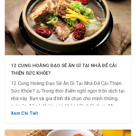
12 CUNG HOÀNG ĐẠO SẼ ĂN GÌ TẠI NHÀ ĐỂ CẢI
THIỆN SỨC KHỎE?
12 Cung Hoàng Đạo Sẽ Ăn Gì Tại Nhà Để Cải Thiện
Sức Khỏe? ♨️ Trong thời điểm nghỉ ngơi trốn dịch tại
nhà này. Bạn và gia đình đã chọn cho mình những
món ăn để cải thiện sức khỏe tốt nhất chưa. Mr.
BBQ chia sẻ đến các bạn một số món ăn theo […]
Xem Chi Tiết