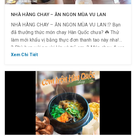
? Nếu đến Golden Lotus, bạn đừng quên thưởng
thức ngay nha!!!
NHÀ HÀNG CHAY – ĂN NGON MÙA VU LAN
NHÀ HÀNG CHAY – ĂN NGON MÙA VU LAN ⁉️ Bạn
đã thưởng thức món chay Hàn Quốc chưa? ☘️ Thử
làm mới khẩu vị bằng thực đơn thanh tao này nha!
? Phù hợp với người lớn và trẻ em. ? Món chay được
chế biến xanh sạch bởi đầu bếp người Hàn.
Xem Chi Tiết
❤️ Những dư vị thanh tao […]