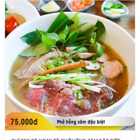
? Order từ Now | Foody | Baemin
? Xem menu tại đây: bit.ly/MenuMrBBQ