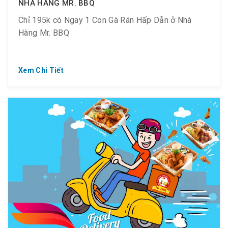
NHÀ HÀNG MR. BBQ
Chỉ 195k có Ngay 1 Con Gà Rán Hấp Dẫn ở Nhà
Hàng Mr. BBQ
Xem Chi Tiết
? Chỉ 115K/ set nửa con
? 195K/ gà nguyên con
? Thưởng thức gà ngon ngay thôi !!!