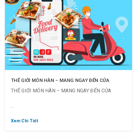
? 150K – Miến xào
? 150K – Mì Udon xào hải sản
? Xem menu tại đây:
http://mrbbq.goldenlotusspa.vn
? Bên cạnh Miến xào (Japchae 잡채), các món mì
THẾ GIỚI MÓN HÀN – MANG NGAY ĐẾN CỬA
gói cũng là món ăn nổi tiếng của Hàn Quốc, dai dai
THẾ GIỚI MÓN HÀN – MANG NGAY ĐẾN CỬA
giòn giòn, cay ngon thơm phức.
? Nghe thôi đã thấy “xiêu lòng”
Xem Chi Tiết
? Gọi ngay Hotline (028) 3823 9033