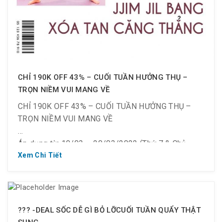
CHỈ 190K OFF 43% – CUỐI TUẦN HƯỞNG THỤ –
TRỌN NIỀM VUI MANG VỀ
CHỈ 190K OFF 43% – CUỐI TUẦN HƯỞNG THỤ –
TRỌN NIỀM VUI MANG VỀ
Áp dụng từ: 19/03 ~ 20/03/2022 (Thứ 7 & Chủ
nhật)
Xem Chi Tiết
190k off 43%: check-in từ 8h00 – 11h00
Điều kiện áp dụng : Cho tất cả khách hàng trên 1.2m
??? -DEAL SỐC DỄ GÌ BỎ LỠCUỐI TUẦN QUẨY THẬT