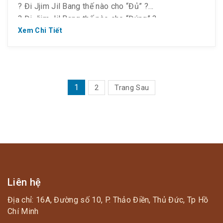
? Đi Jjim Jil Bang thế nào cho “Đủ” ?
90K Tri ân khách hàng: check-in sau 17:00
? Đi Jjim Jil Bang thế nào cho “Đúng” ?
? Đi Jjim Jil Bang thế nào cho “Đã” ?
Xem Chi Tiết
? 5 bước đi khu du lịch kiểu Hàn ? sao cho chuẩn
không cần chỉnh!
PHÂN
1
2
Trang Sau
TRANG
BÀI
VIẾT
Liên hệ
Địa chỉ: 16A, Đường số 10, P. Thảo Điền, Thủ Đức, Tp Hồ
Chí Minh