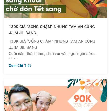
130K GIÁ “SỐNG CHẬM” NHƯNG TÂM AN CÙNG
JJIM JIL BANG
130K GIÁ “SỐNG CHẬM” NHƯNG TÂM AN CÙNG
JJIM JIL BANG
Cuối năm thảnh thơi, chơi vui vẫn ngời ngời sức
khỏe
Từ 22/01 ~ 23/01/2022 (Thứ 7 & Chủ Nhật tuần
Xem Chi Tiết
này)
170k/ người (Off 49% – Giá gốc 335k) : check-in từ
8h00 – 10h00
Điều kiện áp dụng :
– Dành cho TẤT CẢ khách hàng trên 1.2m
– #Li.ke & #Foll_ow Fanpage & #Sha_re bài viết
công khai