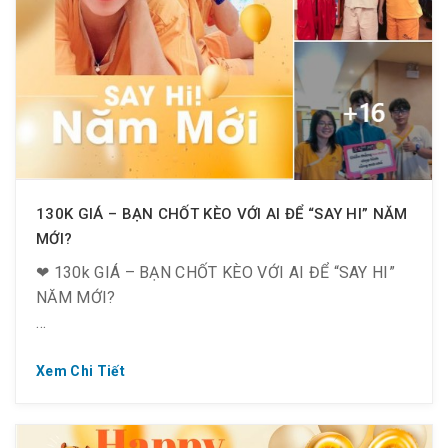
– #Li.ke & #Foll_ow Fanpage & #Sha_re bài viết
công khai.
❤ 150k: check-in sau 17h00
130K GIÁ – BẠN CHỐT KÈO VỚI AI ĐỂ “SAY HI” NĂM
MỚI?
❤ 130k GIÁ – BẠN CHỐT KÈO VỚI AI ĐỂ “SAY HI”
NĂM MỚI?
Xem Chi Tiết
? Chốt với ai thì chốt nhưng nhất định không nên bỏ
lỡ deal này!