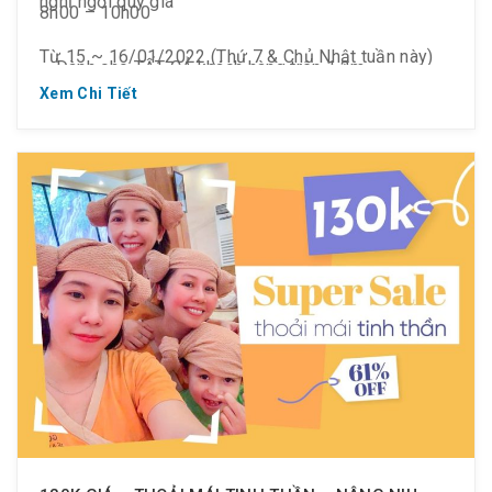
nghỉ ngơi quý giá
8h00 – 10h00
Từ 15 ~ 16/01/2022 (Thứ 7 & Chủ Nhật tuần này)
– Dành cho TẤT CẢ khách hàng trên 1.2m
Xem Chi Tiết
– #Li.ke & #Foll_ow Fanpage & #Sha_re bài viết
công khai
130k/ người (Off 61% – Giá gốc 335k) : check-in
sau 17h00
– Dành cho khách hàng NỮ hoặc “Couple” (1 nam, 1
nữ) trên 1.2m
– #Li.ke & #Follow Fanpage & #Share bài viết công
khai