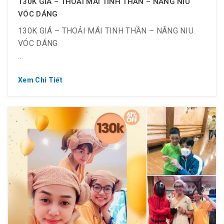
130K GIÁ – THOẢI MÁI TINH THẦN – NÂNG NIU
Đặc biệt: Khách hàng dưới 1.2m: miễn phí
VÓC DÁNG
130K GIÁ – THOẢI MÁI TINH THẦN – NÂNG NIU
VÓC DÁNG
Xem Chi Tiết
? Áp dụng: Từ 10/01/2022 ~ 14/01/2022 (Thứ 2 ~
Thứ 6)
❤ 130k 90k: check-in từ 8h00 – 10h00
? Điều kiện áp dụng :
– Dành cho khách hàng trên 1.2m, từ 18 đến 37 tuổi
– Mang theo CMND/ CCCD/ Hộ chiếu/ Bằng lái/
Thẻ HSSV… để xác thực độ tuổi