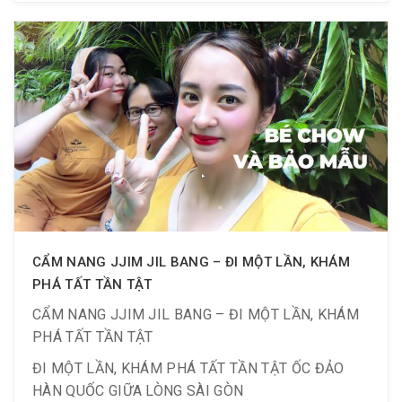
Tách kẹo đường, được giải thưởng tại khu du lịch
Hàn Quốc. Trò vui sao mình không thử?
️ Duy nhất ngày 31/12/2021
150K: check-in từ 8h00 – 11h00
Điều kiện áp dụng :
CẨM NANG JJIM JIL BANG – ĐI MỘT LẦN, KHÁM
– Dành cho TẤT CẢ khách hàng trên 1.2m
PHÁ TẤT TẦN TẬT
– #Li.ke & #Foll_ow Fanpage & #Sha_re bài viết
CẨM NANG JJIM JIL BANG – ĐI MỘT LẦN, KHÁM
công khai
PHÁ TẤT TẦN TẬT
ĐI MỘT LẦN, KHÁM PHÁ TẤT TẦN TẬT ỐC ĐẢO
HÀN QUỐC GIỮA LÒNG SÀI GÒN