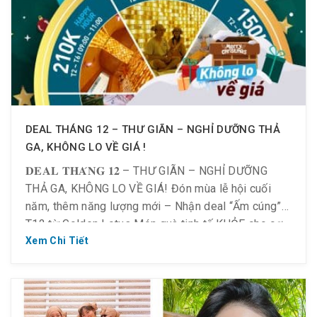
DEAL THÁNG 12 – THƯ GIÃN – NGHỈ DƯỠNG THẢ
GA, KHÔNG LO VỀ GIÁ !
𝐃𝐄𝐀𝐋 𝐓𝐇𝐀́𝐍𝐆 𝟏𝟐 – THƯ GIÃN – NGHỈ DƯỠNG
THẢ GA, KHÔNG LO VỀ GIÁ! Đón mùa lễ hội cuối
năm, thêm năng lượng mới – Nhận deal “Ấm cúng”
T12 từ Golden Lotus Món quà tinh tế KHỎE cho cơ
thể – THƯ GIÃN tâm trí và nhẹ chiếc ví: 𝐊𝐡𝐮 𝐧𝐠𝐡𝐢̉
Xem Chi Tiết
𝐝𝐮̛𝐨̛̃𝐧𝐠 – […]