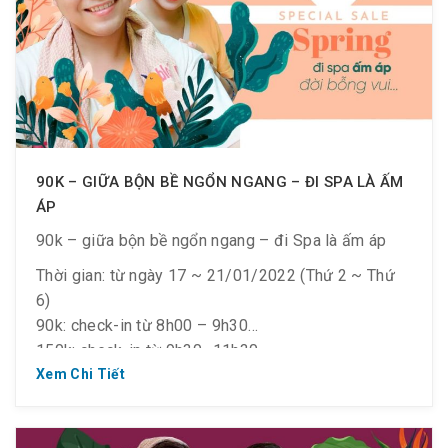
130k/ người (Off 61% – Giá gốc 335k) : check-in
sau 17h00
90K – GIỮA BỘN BỀ NGỔN NGANG – ĐI SPA LÀ ẤM
ÁP
90k – giữa bộn bề ngổn ngang – đi Spa là ấm áp
Thời gian: từ ngày 17 ~ 21/01/2022 (Thứ 2 ~ Thứ
6)
90k: check-in từ 8h00 – 9h30
150k: check-in từ 9h30 -11h30
Điều kiện áp dụng :
Xem Chi Tiết
– Dành cho khách hàng trên 1.2m,
– #Like & #Follow Fanpage & #Share bài viết công