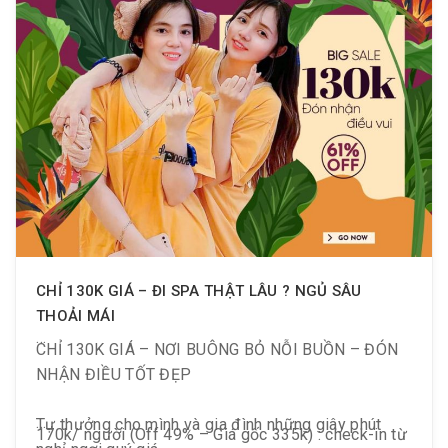
khai.
CHỈ 130K GIÁ – ĐI SPA THẬT LÂU ? NGỦ SÂU
THOẢI MÁI
CHỈ 130K GIÁ – NƠI BUÔNG BỎ NỖI BUỒN – ĐÓN
NHẬN ĐIỀU TỐT ĐẸP
Tự thưởng cho mình và gia đình những giây phút
170k/ người (Off 49% – Giá gốc 335k) : check-in từ