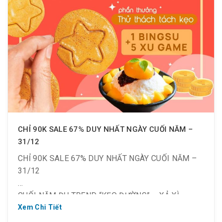
130K 90k: check-in sau 17:00
CHỈ 90K SALE 67% DUY NHẤT NGÀY CUỐI NĂM –
31/12
CHỈ 90K SALE 67% DUY NHẤT NGÀY CUỐI NĂM –
31/12
CUỐI NĂM ĐU TREND “KẸO ĐƯỜNG” – XẢ XÌ –
TRÉT NHẬN THƯỞNG
Xem Chi Tiết