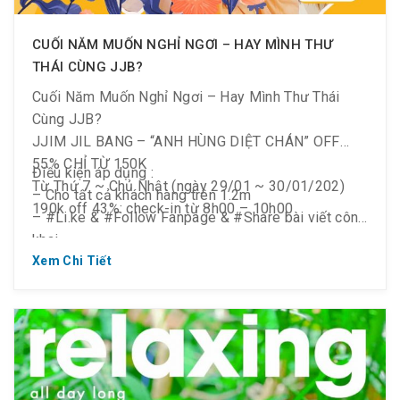
CUỐI NĂM MUỐN NGHỈ NGƠI – HAY MÌNH THƯ
THÁI CÙNG JJB?
Cuối Năm Muốn Nghỉ Ngơi – Hay Mình Thư Thái
Cùng JJB?
JJIM JIL BANG – “ANH HÙNG DIỆT CHÁN” OFF
55% CHỈ TỪ 150K
Điều kiện áp dụng :
Từ Thứ 7 ~ Chủ Nhật (ngày 29/01 ~ 30/01/202)
– Cho tất cả khách hàng trên 1.2m
190k off 43%: check-in từ 8h00 – 10h00
– #Li.ke & #Follow Fanpage & #Share bài viết công
khai
150k: check-in sau 17h00
Xem Chi Tiết