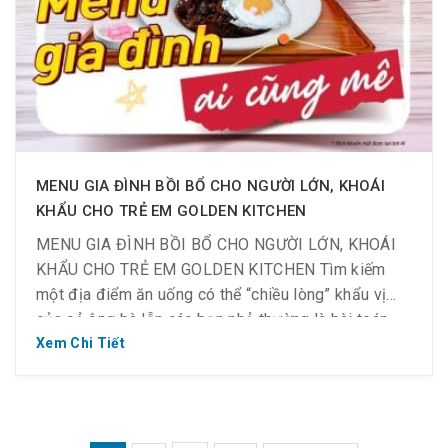
MENU GIA ĐÌNH BỒI BỔ CHO NGƯỜI LỚN, KHOÁI
KHẨU CHO TRẺ EM GOLDEN KITCHEN
MENU GIA ĐÌNH BỒI BỔ CHO NGƯỜI LỚN, KHOÁI
KHẨU CHO TRẺ EM GOLDEN KITCHEN Tìm kiếm
một địa điểm ăn uống có thể “chiều lòng” khẩu vị
của cả ông bà lẫn các bạn nhỏ thường là bài toán
khó cho mỗi dịp tụ họp. Golden Kitchen mang đến
Xem Chi Tiết
lựa chọn hoàn hảo với […]