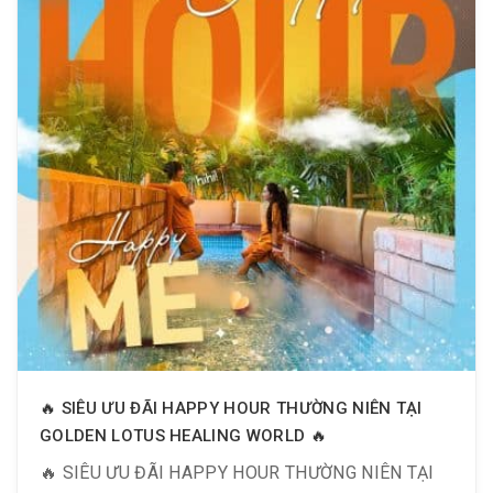
🔥 SIÊU ƯU ĐÃI HAPPY HOUR THƯỜNG NIÊN TẠI
GOLDEN LOTUS HEALING WORLD 🔥
🔥 SIÊU ƯU ĐÃI HAPPY HOUR THƯỜNG NIÊN TẠI