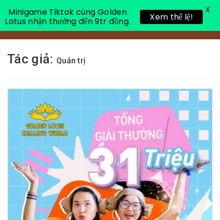
X
Minigame Tiktok cùng Golden
Xem thể lệ!
Lotus nhận thưởng đến 9tr đồng.
Toggle 
Tác giả:
Quản trị