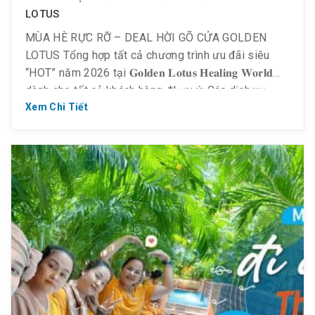
LOTUS
MÙA HÈ RỰC RỠ – DEAL HỜI GÕ CỬA GOLDEN
LOTUS Tổng hợp tất cả chương trình ưu đãi siêu
“HOT” năm 2026 tại 𝐆𝐨𝐥𝐝𝐞𝐧 𝐋𝐨𝐭𝐮𝐬 𝐇𝐞𝐚𝐥𝐢𝐧𝐠 𝐖𝐨𝐫𝐥𝐝
dành cho tất cả khách hàng. *Lưu ý: Các dịch vụ
chưa bao gồm VAT SIÊU ƯU ĐÃI vé NGHỈ DƯỠNG –
Xem Chi Tiết
HEALING WORLD: Happy Hour – […]