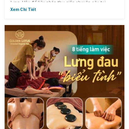
lưng. Hãy để liệu pháp thư giãn chuyên sâu tại
Golden Lotus với 23 năm kinh nghiệm giúp cơ thể
Xem Chi Tiết
bạn […]