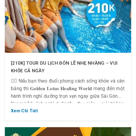
[210K] TOUR DU LỊCH ĐÓN LỄ NHẸ NHÀNG – VUI
KHỎE CẢ NGÀY
🧘‍♀️ Nếu bạn theo đuổi phong cách sống khỏe và cân
bằng thì 𝐆𝐨𝐥𝐝𝐞𝐧 𝐋𝐨𝐭𝐮𝐬 𝐇𝐞𝐚𝐥𝐢𝐧𝐠 𝐖𝐨𝐫𝐥𝐝 mang đến một
hành trình nghỉ dưỡng trọn vẹn ngay giữa Sài Gòn.🌿
Nơi mà “du lịch nghỉ dưỡng” – thư giãn – giải trí hòa
quyện trong một trải nghiệm liền mạch, đủ để bạn
Xem Chi Tiết
tận hưởng […]