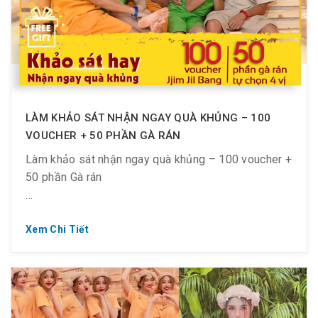
? Bơi ngay vào đây xem mình có nằm trong top
những gương mặt tỏa sáng của tuần vừa qua không
nào!!
? Nếu có thì chuẩn bị tinh thần nhận quà nhé~
LÀM KHẢO SÁT NHẬN NGAY QUÀ KHỦNG – 100
VOUCHER + 50 PHẦN GÀ RÁN
Làm khảo sát nhận ngay quà khủng – 100 voucher +
50 phần Gà rán
Xem Chi Tiết
♥️ Bạn muốn nhận được ? quà gì khi làm khảo sát từ
Spa?
?Trở thành 1 trong 150 người may mắn nhất, nhận