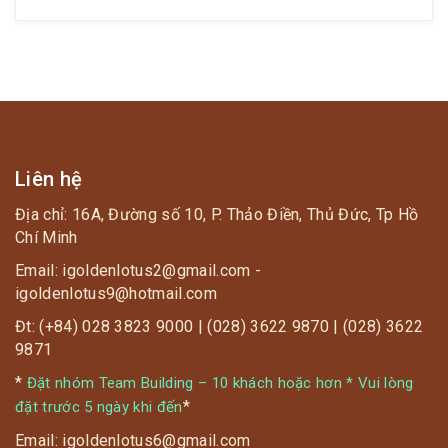
? Đến Golden Lotus Healing World xả s-tress cực
chuẩn.
☘️ Vừa khỏe vừa vui vừa xinh đẹp.
? Chơi cả ngày không chán, có ảnh đẹp lại “tậu”
voucher 335K về đi tiếp.
Liên hệ
Địa chỉ: 16A, Đường số 10, P. Thảo Điền, Thủ Đức, Tp Hồ
Chí Minh
? Xin chúc mừng những gương mặt vàng sau đây
Email: igoldenlotus2@gmail.com -
nhận 2 voucher trị giá 670.000 VND
igoldenlotus9@hotmail.com
Đt: (+84) 028 3823 9000 | (028) 3622 9870 | (028) 3622
9871
*
Đặt nhóm Team Building – 10 khách hoặc hơn * Vui lòng
*
đặt trước 5 ngày khi đến
Email: igoldenlotus6@gmail.com