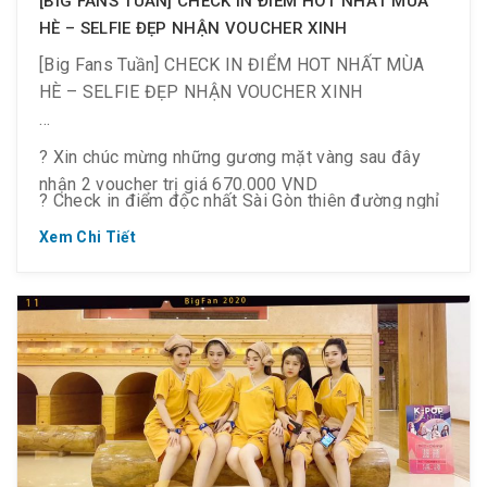
[BIG FANS TUẦN] CHECK IN ĐIỂM HOT NHẤT MÙA
HÈ – SELFIE ĐẸP NHẬN VOUCHER XINH
[Big Fans Tuần] CHECK IN ĐIỂM HOT NHẤT MÙA
HÈ – SELFIE ĐẸP NHẬN VOUCHER XINH
? Xin chúc mừng những gương mặt vàng sau đây
nhận 2 voucher trị giá 670.000 VND
? Check in điểm độc nhất Sài Gòn thiên đường nghỉ
dưỡng Jjim Jil Bang
Xem Chi Tiết
? Phong cách Hàn Quốc – Vui chơi cả ngày không
chán.
? Chụp hình đẹp check in và sẵn sàng “ẵm” giải
thưởng lớn