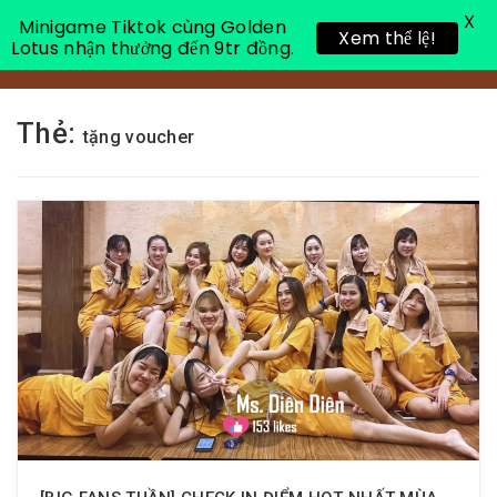
X
Minigame Tiktok cùng Golden
Xem thể lệ!
Lotus nhận thưởng đến 9tr đồng.
Toggle 
Thẻ:
tặng voucher