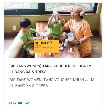
Jjim Jil Bang.
? Thời gian: từ ngày 16/12 ~ 21/12/2019
⛱ Checkin từ 8h ~ 12h ? Tặng 1 voucher trị giá
335K cho NỮ trên 1.2m
⛱ Checkin từ 12h ~ 17h ? Tặng 2 voucher trị giá
670K cho NỮ trên 1.2m
[BIG FANS WOMEN] TẶNG VOUCHER KHI ĐI JJIM
JIL BANG XẢ S-TRESS
[BIG FANS WOMEN] TẶNG VOUCHER KHI ĐI JJIM
JIL BANG XẢ S-TRESS
Xem Chi Tiết