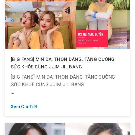
được những phần quà sau khi làm khảo sát:
☘ 100 Voucher Jjim Jil Bang trị giá 335K
☘ 50 phần ăn nửa con gà trị giá 115K
?? Chỉ mất 5′ khảo sát tại
đây: https://bit.ly/2zYQbyh
[BIG FANS] MỊN DA, THON DÁNG, TĂNG CƯỜNG
SỨC KHỎE CÙNG JJIM JIL BANG
[BIG FANS] MỊN DA, THON DÁNG, TĂNG CƯỜNG
SỨC KHỎE CÙNG JJIM JIL BANG
Xem Chi Tiết
☘️ Spa “Jjim Jil Bang” = Combo mịn da + thon dáng
+ tăng cường sức khỏe.