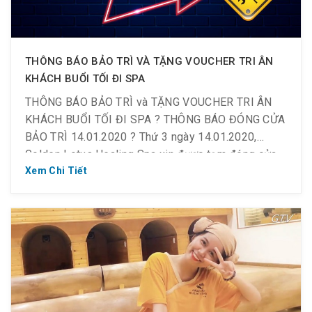
THÔNG BÁO BẢO TRÌ VÀ TẶNG VOUCHER TRI ÂN
KHÁCH BUỔI TỐI ĐI SPA
THÔNG BÁO BẢO TRÌ và TẶNG VOUCHER TRI ÂN
KHÁCH BUỔI TỐI ĐI SPA ? THÔNG BÁO ĐÓNG CỬA
BẢO TRÌ 14.01.2020 ?️ Thứ 3 ngày 14.01.2020,
Golden Lotus Healing Spa xin được tạm đóng cửa
sớm lúc 20:30 vì lý do bảo dưỡng ⚒ ?️ Chúng tôi sẽ
Xem Chi Tiết
hoạt động bình thường vào ngày 15.01.2020. Chân
thành cáo […]