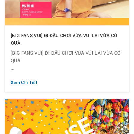
[BIG FANS VUI] ĐI ĐÂU CHƠI VỪA VUI LẠI VỪA CÓ
QUÀ
[BIG FANS VUI] ĐI ĐÂU CHƠI VỪA VUI LẠI VỪA CÓ
QUÀ
Xem Chi Tiết
? Bật mí một nơi cực kỳ thú vị mà dịp này bạn không
thể bỏ lỡ.
? Một thiên đường ăn chơi, giải trí, thư giãn Hàn
Quốc giữa lòng Sài Gòn.