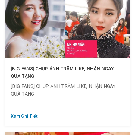
? Đến spa không chỉ để thư giãn, vui chơi, chăm sóc
sức khỏe mà còn nhận được quà nữa đó nha.
? Xin chúc mừng những gương mặt vàng sau đây
nhận 2 voucher trị giá 670.000 VND
[BIG FANS] CHỤP ẢNH TRĂM LIKE, NHẬN NGAY
QUÀ TẶNG
[BIG FANS] CHỤP ẢNH TRĂM LIKE, NHẬN NGAY
QUÀ TẶNG
Xem Chi Tiết
? Tuần 3 tháng 2 này ai là những người may mắn
nhận được Day Spa Voucher này.