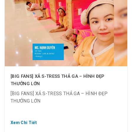
? Hãy cùng Check-in nơi nghỉ dưỡng số 1 Sài Gòn
với những bức ảnh đẹp nhất tại Golden Lotus từ
hôm nay nhé.
? Thư giãn, xả s-tress và selfie hình đẹp nhận quà
ngay.
[BIG FANS] XẢ S-TRESS THẢ GA – HÌNH ĐẸP
THƯỞNG LỚN
[BIG FANS] XẢ S-TRESS THẢ GA – HÌNH ĐẸP
THƯỞNG LỚN
Xem Chi Tiết
? Không ồn ào, không náo nhiệt