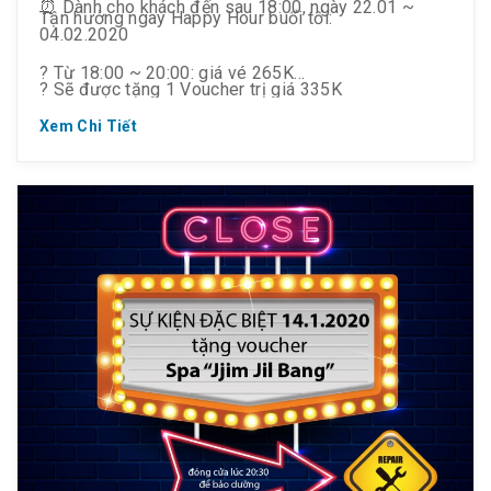
⏰ Dành cho khách đến sau 18:00, ngày 22.01 ~
Tận hưởng ngay Happy Hour buổi tối:
04.02.2020
? Từ 18:00 ~ 20:00: giá vé 265K
? Sẽ được tặng 1 Voucher trị giá 335K
? Sau 20:00: giá vé 190K
Xem Chi Tiết
? Voucher được áp dụng thay vé vào cửa Jjim Jil
Bang sau 17:00, hạn sử dụng đến 03.03.2020.