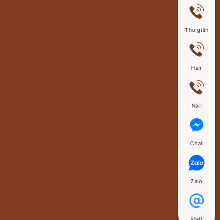
Thư giãn
Hair
Nail
Chat
Zalo
Mail