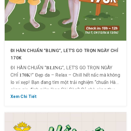
ĐI HÀN CHUẨN ”BLING”, LET’S GO TRỌN NGÀY CHỈ
170K
ĐI HÀN CHUẨN ”𝐁𝐋𝐈𝐍𝐆”, LET’S GO TRỌN NGÀY
CHỈ 𝟏𝟕𝟎𝐊!” Đẹp da – Relax – Chill hết nấc mà không
lo ví xẹp! Bạn đang tìm một trải nghiệm “chuẩn Hàn”
cùng gia đình giữa lòng Sài Gòn? Cả nhà cùng thư
giãn trong phòng xông kiểu Hàn Làm đẹp, dưỡng da,
Xem Chi Tiết
detox cơ thể […]