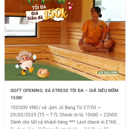
SOFT OPENING: XẢ STRESS TỐI ĐA – GIÁ SIÊU MỀM
150K!
150.000 VND/ vé Jjim Jil Bang Từ 27/03 ~
29/03/2025 (T5 ~ T7): Check-in từ 13h00 ~ 22h00
Dành cho tất cả khách hàng *** Last check in 21h00
Đi chơi Jjim Jil Bang đi em từ từ … là hết ưu đãi