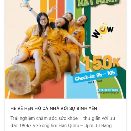
HÈ VỀ HẸN HÒ CẢ NHÀ VỚI SỰ BÌNH YÊN
Trải nghiệm chăm sóc sức khỏe – thư giãn với ưu
đãi: 𝟏𝟓𝟎𝐤/ vé xông hơi Hàn Quốc – Jjim Jil Bang