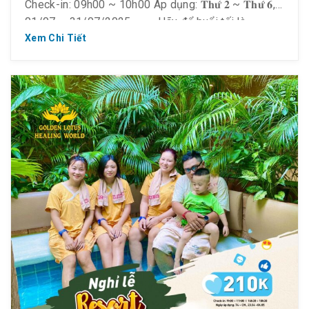
Check-in: 09h00 ~ 10h00 Áp dụng: 𝐓𝐡𝐮̛́ 𝟐 ~ 𝐓𝐡𝐮̛́ 𝟔,
01/07 ~ 31/07/2025 ——- Hãy để buổi tối là
khoảnh khắc bạn được lắng xuống – thư giãn, nhẹ
Xem Chi Tiết
nhõm và chữa […]