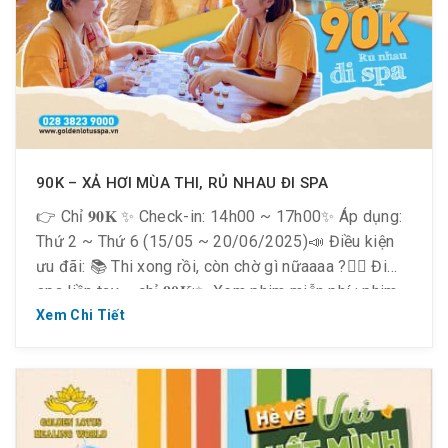
90K – XẢ HƠI MÙA THI, RỦ NHAU ĐI SPA
👉 Chỉ 𝟗𝟎𝐊 ✨ Check-in: 14h00 ~ 17h00✨ Áp dụng:
Thứ 2 ~ Thứ 6 (15/05 ~ 20/06/2025)📣 Điều kiện
ưu đãi: 📚 Thi xong rồi, còn chờ gì nữaaaa ?💆‍♀️ Đi
spa liền tay – chỉ 𝟗𝟎𝐊:✨ Xem phim miễn phí : phim
bom tấn, phim hot mùa hè.✨ Chơi game miễn phí :
Xem Chi Tiết
[…]