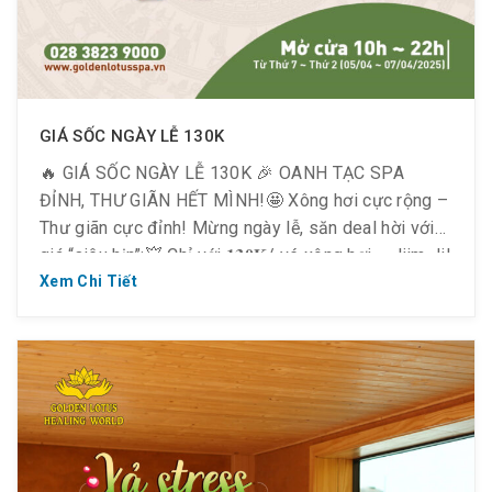
GIÁ SỐC NGÀY LỄ 130K
🔥 GIÁ SỐC NGÀY LỄ 130K 🎉 OANH TẠC SPA
ĐỈNH, THƯ GIÃN HẾT MÌNH!🤩 Xông hơi cực rộng –
Thư giãn cực đỉnh! Mừng ngày lễ, săn deal hời với
giá “siêu hịn”:💥 Chỉ với 𝟏𝟑𝟎𝐊/ vé xông hơi – Jjim Jil
Bang⏳ Thời gian ưu đãi: Từ 𝟎𝟓/𝟎𝟒 – 𝟎𝟕/𝟎𝟒/𝟐𝟎𝟐𝟓
Xem Chi Tiết
(Thứ 7 ~ […]