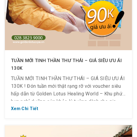
TUẦN MỚI TINH THẦN THƯ THÁI – GIÁ SIÊU ƯU ÁI
130K
TUẦN MỚI TINH THẦN THƯ THÁI – GIÁ SIÊU ƯU ÁI
130K ! Đón tuần mới thật rạng rỡ với voucher siêu
hấp dẫn từ Golden Lotus Healing World – Khu phức
hợp nghỉ dưỡng sức khỏe lý tưởng dành cho gia
đình, bạn bè và cặp đôi. Ngoài các dịch vụ làm đẹp
Xem Chi Tiết
– […]