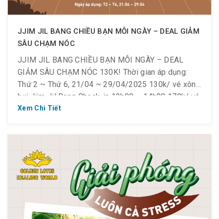
JJIM JIL BANG CHIỀU BẠN MỖI NGÀY – DEAL GIẢM
SÂU CHẠM NÓC
JJIM JIL BANG CHIỀU BẠN MỖI NGÀY – DEAL
GIẢM SÂU CHẠM NÓC 130K! Thời gian áp dụng:
Thứ 2 ~ Thứ 6, 21/04 ~ 29/04/2025 130k/ vé xông
hơi Jjim Jil Bang Check-in 12h00 ~ 14h00 170k/ vé
xông hơi Jjim Jil Bang Check-in 16h00 ~ 18h00 **
Xem Chi Tiết
Điều kiện áp dụng: Like & […]