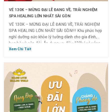
VÉ 130K – MỪNG ĐẠI LỄ ĐANG VỀ, TRẢI NGHIỆM
SPA HEALING LỚN NHẤT SÀI GÒN
VÉ 130K – MỪNG ĐẠI LỄ ĐANG VỀ, TRẢI NGHIỆM
SPA HEALING LỚN NHẤT SÀI GÒN!!! Khu phức hợp
nghỉ dưỡng sức khỏe lý tưởng dành cho gia đình,
bạn bè và cặp đôi. Áp dụng ưu đãi : 130k/ vé xông
hơi Jjim Jil Bang Check-in: 12h ~ 14h 170k/ vé
Xem Chi Tiết
xông hơi Jjim […]