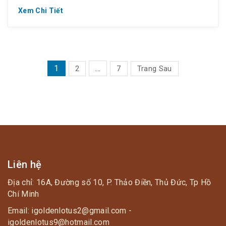
150K mất từ từ … là thèm phòng xông hơi thơm
Xem Chi Tiết
thơm, […]
PHÂN
1
…
2
7
Trang Sau
TRANG
BÀI
VIẾT
Liên hệ
Địa chỉ: 16A, Đường số 10, P. Thảo Điền, Thủ Đức, Tp Hồ
Chí Minh
Email: igoldenlotus2@gmail.com -
igoldenlotus9@hotmail.com