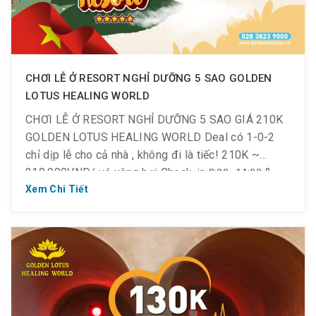
CHƠI LỄ Ở RESORT NGHỈ DƯỠNG 5 SAO GOLDEN
LOTUS HEALING WORLD
CHƠI LỄ Ở RESORT NGHỈ DƯỠNG 5 SAO GIÁ 210K
GOLDEN LOTUS HEALING WORLD Deal có 1-0-2
chỉ dịp lễ cho cả nhà , không đi là tiếc! 210K ~
210.000VND/ vé xông hơi Check-in 𝟗:𝟎𝟎 -𝟏𝟏:𝟎𝟎 &
𝟏𝟔:𝟑𝟎 -𝟏𝟖:𝟑𝟎 Thời gian áp dụng: 𝐓𝐡𝐮̛́ 𝟒 ~ 𝐂𝐡𝐮̉ 𝐍𝐡𝐚̣̂𝐭,
Xem Chi Tiết
𝟑𝟎/𝟒 – 𝟒/𝟓/𝟐𝟎𝟐𝟓 — — _ […]