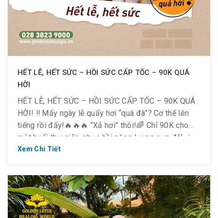
HẾT LỄ, HẾT SỨC – HỒI SỨC CẤP TỐC – 90K QUÁ
HỜI
HẾT LỄ, HẾT SỨC – HỒI SỨC CẤP TỐC – 90K QUÁ
HỜI! ‼ Mấy ngày lễ quẩy hơi “quá đà”? Cơ thể lên
tiếng rồi đấy!🔥🔥🔥 “Xả hơi” thôi!🌈 Chỉ 90K cho
một buổi thư giãn, phục hồi năng lượng cực đã!✅
Giảm đau mỏi✅ Thư giãn toàn thân✅ Tái tạo năng
Xem Chi Tiết
lượng💸 Giá […]