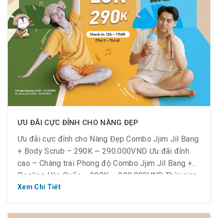
ƯU ĐÃI CỰC ĐỈNH CHO NÀNG ĐẸP
Ưu đãi cực đỉnh cho Nàng Đẹp Combo Jjim Jil Bang
+ Body Scrub – 290K ~ 290.000VND Ưu đãi đỉnh
cao – Chàng trai Phong độ Combo Jjim Jil Bang +
Peeling Hàn Quốc – 290K ~ 290.000VND Thời gian
áp dụng: Thứ 2 ~ Thứ 6 từ 𝟐𝟑.𝟒 – 𝟑𝟏.𝟓.𝟐𝟎𝟐𝟓 (không
Xem Chi Tiết
áp dụng […]