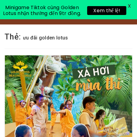
X
Minigame Tiktok cùng Golden
Xem thể lệ!
Lotus nhận thưởng đến 9tr đồng.
Toggle 
Thẻ:
ưu đãi golden lotus