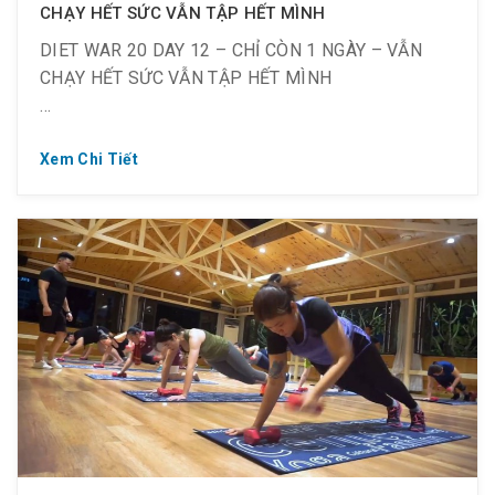
CHẠY HẾT SỨC VẪN TẬP HẾT MÌNH
DIET WAR 20 DAY 12 – CHỈ CÒN 1 NGÀY – VẪN
CHẠY HẾT SỨC VẪN TẬP HẾT MÌNH
Xem Chi Tiết
? Từ ngày 09.09 ~ 21.09.2019
⏰ Từ 18:30 ~ 21:30 tối T2 ~ CN
? 10 thành viên – 1 mục tiêu chung
? 12 ngày trôi qua đầy cam go và thử thách nhưng
10 thí sinh của Diet War đều nói không trước bỏ
cuộc. Và chỉ còn một ngày cuối cùng, họ vẫn đang
chiến đấu bằng tất cả những gì họ có, vẫn chạy hết