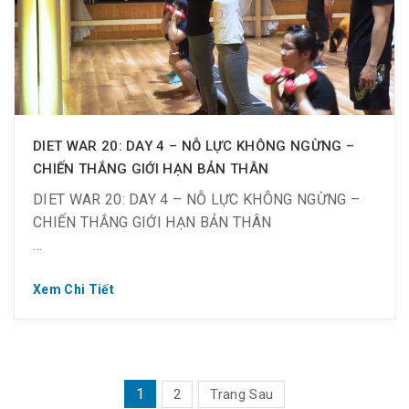
? Vì cơ thể không được chăm sóc nên sồ sề theo
thời gian là điều không thể tránh khỏi. Và chưa bao
giờ là muộn để giảm mỡ nếu đó là điều bạn mong
muốn.
DIET WAR 20: DAY 4 – NỖ LỰC KHÔNG NGỪNG –
CHIẾN THẮNG GIỚI HẠN BẢN THÂN
DIET WAR 20: DAY 4 – NỖ LỰC KHÔNG NGỪNG –
CHIẾN THẮNG GIỚI HẠN BẢN THÂN
Xem Chi Tiết
? Từ ngày 09.09 ~ 21.09.2019
⏰ Từ 18:30 ~ 21:30 tối T2 ~ CN
PHÂN
1
2
Trang Sau
? 10 thành viên – 1 mục tiêu chung