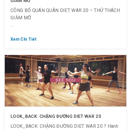
GIẢM MỠ
CÔNG BỐ QUÁN QUÂN DIET WAR 20 – THỬ THÁCH
GIẢM MỠ
Xem Chi Tiết
?️‍♀️ 13 ngày nỗ lực, quyết tâm và 1 kết quả xứng
đáng hơn bao giờ hết
? Thời gian: 09.09 ~ 21.09.2019
❣️ Họ đã chiến thắng cuộc thi và trên hết là chiến
thắng bản thân mình
LOOK_BACK: CHẶNG ĐƯỜNG DIET WAR 20
? Xin chúc mừng những thí sinh giảm được số cân
LOOK_BACK: CHẶNG ĐƯỜNG DIET WAR 20 ? Hành
nặng nhiều nhất: