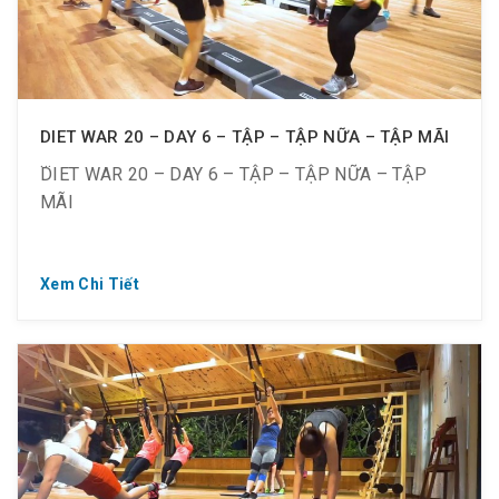
✅ Zumba giúp giảm c-ân, tiêu hao calorie và đốt
cháy mỡ thừa.
✅ Zumba là bí quyết giảm mỡ bụng nhanh nhất.
DIET WAR 20 – DAY 6 – TẬP – TẬP NỮA – TẬP MÃI
DIET WAR 20 – DAY 6 – TẬP – TẬP NỮA – TẬP
MÃI
Xem Chi Tiết
? Từ ngày 09.09 ~ 21.09.2019
⏰ Từ 18:30 ~ 21:30 tối T2 ~ CN
? 10 thành viên – 1 mục tiêu chung