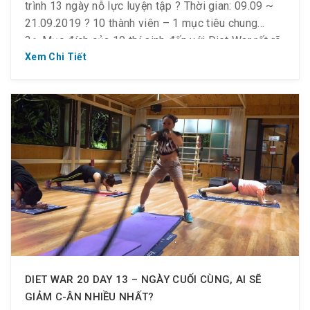
trình 13 ngày nỗ lực luyện tập ? Thời gian: 09.09 ~
21.09.2019 ? 10 thành viên – 1 mục tiêu chung
?‍♀️ Mục đích của 10 thí sinh đến với Diet War rất rõ
ràng, đó là giảm c-ân thành công và có một sức
Xem Chi Tiết
khỏe tốt hơn.?‍♀️ Để đạt được […]
DIET WAR 20 DAY 13 – NGÀY CUỐI CÙNG, AI SẼ
GIẢM C-ÂN NHIỀU NHẤT?