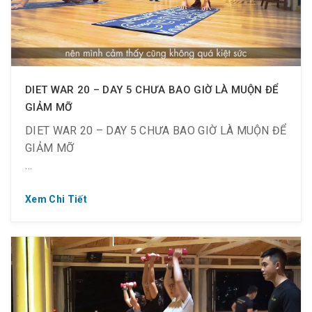
? “Nếu bạn muốn có được những thứ bạn chưa từng
có, thì bạn phải làm những việc bạn chưa từng làm.”
DIET WAR 20 – DAY 5 CHƯA BAO GIỜ LÀ MUỘN ĐỂ
GIẢM MỠ
DIET WAR 20 – DAY 5 CHƯA BAO GIỜ LÀ MUỘN ĐỂ
GIẢM MỠ
Xem Chi Tiết
? Từ ngày 09.09 ~ 21.09.2019
⏰ Từ 18:30 ~ 21:30 tối T2 ~ CN
? 10 thành viên – 1 mục tiêu chung