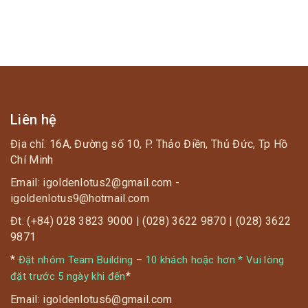
TRANG
BÀI
VIẾT
?‍♀️ Ở ngày thứ 4, các thí sinh đã phần nào làm quen
với lịch tập. Mặc dù buổi tập mới cường độ luyện
tập rất cao, bài tập rất nặng nhưng các thí sinh vẫn
cố gắng, nỗ lực hết sức mình, bám sát theo từng
Liên hệ
động tác như battle rope, squat với tạ…
Địa chỉ: 16A, Đường số 10, P. Thảo Điền, Thủ Đức, Tp Hồ
Chí Minh
Email: igoldenlotus2@gmail.com -
igoldenlotus9@hotmail.com
Đt: (+84) 028 3823 9000 | (028) 3622 9870 | (028) 3622
9871
*
Đặt nhóm Team Building – 10 khách hoặc hơn * Vui lòng
*
đặt trước 5 ngày khi đến
Email: igoldenlotus6@gmail.com