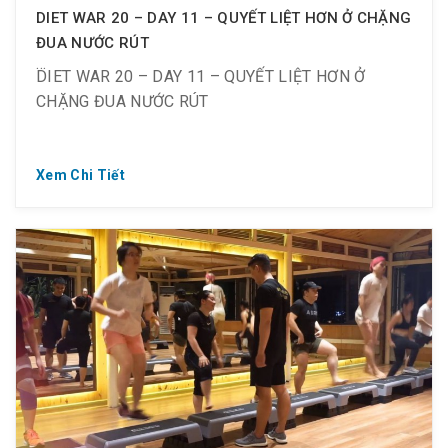
DIET WAR 20 – DAY 11 – QUYẾT LIỆT HƠN Ở CHẶNG
sức, vẫn tập hết mình vì mục tiêu giảm c-ân.
ĐUA NƯỚC RÚT
DIET WAR 20 – DAY 11 – QUYẾT LIỆT HƠN Ở
CHẶNG ĐUA NƯỚC RÚT
Xem Chi Tiết
? Từ ngày 09.09 ~ 21.09.2019
⏰ Từ 18:30 ~ 21:30 tối T2 ~ CN
? 10 thành viên – 1 mục tiêu chung
? Tại Diet War của Golden Gym, mỗi thí sinh đều
được trang bị một chế độ dinh dưỡng phù hợp cho