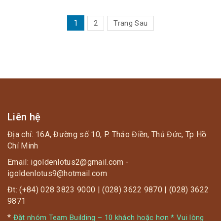
? Cho cả đoàn tận hưởng một ngày vui nhất và chụp
PHÂN
1
2
Trang Sau
ảnh nhóm đẹp nhất.
TRANG
BÀI
VIẾT
? Tận hưởng 50 sắc thái tại Spa, với chuỗi các phòng
xông hơi nóng – lạnh Hàn Quốc: phòng Bùn khoáng
thuốc Bắc, phòng Đá núi lửa, phòng Đá muối Himalaya,
phòng Gỗ thông Hinoki… giúp làm da mịn đẹp, tăng
Liên hệ
cường sức đề kháng, giảm căng thẳng, mệt mỏi, đau
Địa chỉ: 16A, Đường số 10, P. Thảo Điền, Thủ Đức, Tp Hồ
nhức, cho giấc ngủ ngon hơn.
Chí Minh
Email: igoldenlotus2@gmail.com -
igoldenlotus9@hotmail.com
Đt: (+84) 028 3823 9000 | (028) 3622 9870 | (028) 3622
9871
*
Đặt nhóm Team Building – 10 khách hoặc hơn * Vui lòng