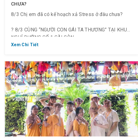
CHƯA?
8/3 Chị em đã có kế hoạch xả Stress ở đâu chưa?
? 8/3 CÙNG “NGƯỜI CON GÁI TA THƯƠNG” TẠI KHU
NGHỈ DƯỠNG SỐ 1 SÀI GÒN
Xem Chi Tiết
Trong thời điểm này các chị em chắc cũng đang rất lo
lắng, đắn đo không biết 8/3 này nên đi đâu chơi, các
sếp cũng phân vân không biết tổ chức cho chị em đi
đâu là hợp lý.
Jiimjibang số 1 tại SG hoạt động 17 năm qua đã và
luôn là nơi mà những ai ghé qua đều muốn qua trở lại
sử dụng dịch vụ. Jiimjibang combo tại Golden Lotus