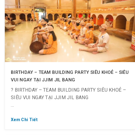
BIRTHDAY – TEAM BUILDING PARTY SIÊU KHOẺ – SIÊU
VUI NGAY TẠI JJIM JIL BANG
? BIRTHDAY – TEAM BUILDING PARTY SIÊU KHOẺ –
SIÊU VUI NGAY TẠI JJIM JIL BANG
Xem Chi Tiết
? Team Building hay Sinh nhật tại JJB vừa mới lạ, vừa