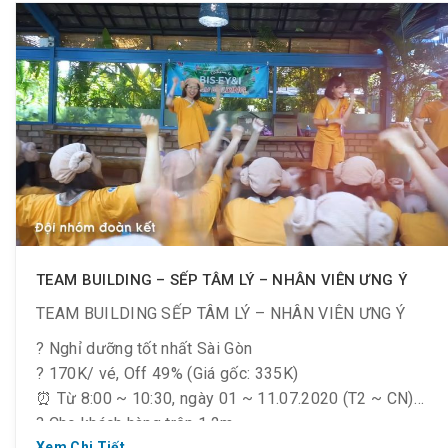
khoẻ, vừa vui
⏩ combo trọn vẹn cho cuộc vui ý nghĩa khó quên.
❤ Bye bye “đường xa, ướt mưa?” để tăng cường sức
khoẻ mà không thiếu chỗ vui chơi.
? Khu nghỉ dưỡng 1-0-2 ngay trung tâm Sài Gòn.
TEAM BUILDING – SẾP TÂM LÝ – NHÂN VIÊN ƯNG Ý
TEAM BUILDING SẾP TÂM LÝ – NHÂN VIÊN ƯNG Ý
? Nghỉ dưỡng tốt nhất Sài Gòn
? 170K/ vé, Off 49% (Giá gốc: 335K)
⏰ Từ 8:00 ~ 10:30, ngày 01 ~ 11.07.2020 (T2 ~ CN)
? Cho khách hàng trên 1.2m
Xem Chi Tiết