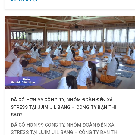
? Hỗ trợ Cameraman quay phim, chụp ảnh cho khách
đoàn.
ĐÃ CÓ HƠN 99 CÔNG TY, NHÓM ĐOÀN ĐẾN XẢ
STRESS TẠI JJIM JIL BANG – CÔNG TY BẠN THÌ
SAO?
ĐÃ CÓ HƠN 99 CÔNG TY, NHÓM ĐOÀN ĐẾN XẢ
STRESS TẠI JJIM JIL BANG – CÔNG TY BẠN THÌ