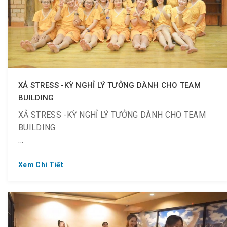
? Đến với Golden Lotus Healing World – Khu nghỉ
dưỡng số 01 Sài Thành:
➡️ Không gian rộng lớn, có sức chứa lên đến 1000
XẢ STRESS -KỲ NGHỈ LÝ TƯỞNG DÀNH CHO TEAM
người
BUILDING
XẢ STRESS -KỲ NGHỈ LÝ TƯỞNG DÀNH CHO TEAM
BUILDING
Xem Chi Tiết
“XẢ HƠI” VUI VẺ, GẮN KẾT VÀ SIÊU TIẾT KIỆM
? Chọn Golden Lotus, Spa có sức chứa lên đến 1000
người.