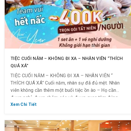
TIỆC CUỐI NĂM – KHÔNG ĐI XA – NHÂN VIÊN “THÍCH
QUÁ XÁ”
TIỆC CUỐI NĂM – KHÔNG ĐI XA – NHÂN VIÊN “
THÍCH QUÁ XÁ” Cuối năm, nhân sự đã đủ mệt. Nhân
viên không cần thêm một buổi tiệc ồn ào – Họ cần
được nghỉ, được chăm sóc và được quan tâm đúng
cách. Cuối năm, khách du lịch không cần đi xa, họ […]
Xem Chi Tiết