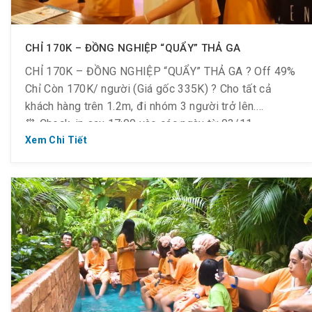
CHỈ 170K – ĐỒNG NGHIỆP “QUẨY” THẢ GA
CHỈ 170K – ĐỒNG NGHIỆP “QUẨY” THẢ GA ? Off 49%
Chỉ Còn 170K/ người (Giá gốc 335K) ? Cho tất cả
khách hàng trên 1.2m, đi nhóm 3 người trở lên.
⏰ Check-in sau 17:00 vào các ngày từ 03/11 ~
07/11/2019 ? Cách thức nhận ưu đãi: ? LIKE &
Xem Chi Tiết
FOLLOW trang ? ᒪIKE & SHARE bài viết công […]