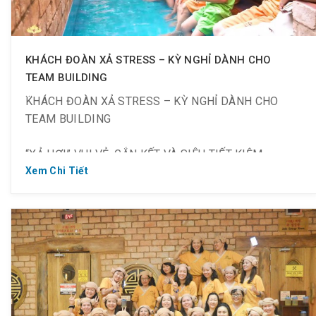
KHÁCH ĐOÀN XẢ STRESS – KỲ NGHỈ DÀNH CHO
TEAM BUILDING
KHÁCH ĐOÀN XẢ STRESS – KỲ NGHỈ DÀNH CHO
TEAM BUILDING
“XẢ HƠI” VUI VẺ, GẮN KẾT VÀ SIÊU TIẾT KIỆM
Xem Chi Tiết
⁉️ Công ty của bạn sẽ team building ở đâu? Nha Trang,
Vũng Tàu, Đà Nẵng, hay Đà Lạt? Nếu ngại đi xa, chúng
tôi bật mí cho Công ty bạn một địa điểm đặc biệt tại
Thành phố Hồ Chí Minh để vui chơi, xả stress, nghỉ
dưỡng tốt nhất.