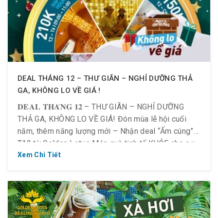
DEAL THÁNG 12 – THƯ GIÃN – NGHỈ DƯỠNG THẢ
GA, KHÔNG LO VỀ GIÁ !
𝐃𝐄𝐀𝐋 𝐓𝐇𝐀́𝐍𝐆 𝟏𝟐 – THƯ GIÃN – NGHỈ DƯỠNG
THẢ GA, KHÔNG LO VỀ GIÁ! Đón mùa lễ hội cuối
năm, thêm năng lượng mới – Nhận deal “Ấm cúng”
T12 từ Golden Lotus Món quà tinh tế KHỎE cho cơ
thể – THƯ GIÃN tâm trí và nhẹ chiếc ví: 𝐊𝐡𝐮 𝐧𝐠𝐡𝐢̉
Xem Chi Tiết
𝐝𝐮̛𝐨̛̃𝐧𝐠 – […]