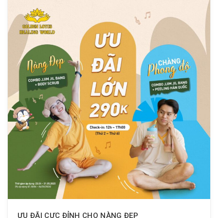
ƯU ĐÃI CỰC ĐỈNH CHO NÀNG ĐẸP