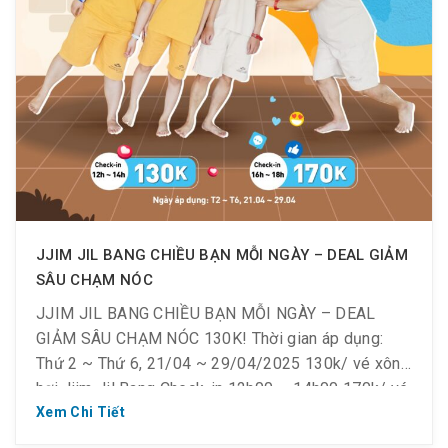
JJIM JIL BANG CHIỀU BẠN MỖI NGÀY – DEAL GIẢM
SÂU CHẠM NÓC
JJIM JIL BANG CHIỀU BẠN MỖI NGÀY – DEAL
GIẢM SÂU CHẠM NÓC 130K! Thời gian áp dụng:
Thứ 2 ~ Thứ 6, 21/04 ~ 29/04/2025 130k/ vé xông
hơi Jjim Jil Bang Check-in 12h00 ~ 14h00 170k/ vé
xông hơi Jjim Jil Bang Check-in 16h00 ~ 18h00 **
Xem Chi Tiết
Điều kiện áp dụng: Like & […]