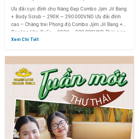
Ưu đãi cực đỉnh cho Nàng Đẹp Combo Jjim Jil Bang
+ Body Scrub – 290K ~ 290.000VND Ưu đãi đỉnh
cao – Chàng trai Phong độ Combo Jjim Jil Bang +
Peeling Hàn Quốc – 290K ~ 290.000VND Thời gian
áp dụng: Thứ 2 ~ Thứ 6 từ 𝟐𝟑.𝟒 – 𝟑𝟏.𝟓.𝟐𝟎𝟐𝟓 (không
Xem Chi Tiết
áp dụng […]