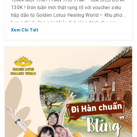
130K ! Đón tuần mới thật rạng rỡ với voucher siêu
hấp dẫn từ Golden Lotus Healing World – Khu phức
hợp nghỉ dưỡng sức khỏe lý tưởng dành cho gia
đình, bạn bè và cặp đôi. Ngoài các dịch vụ làm đẹp
Xem Chi Tiết
– […]