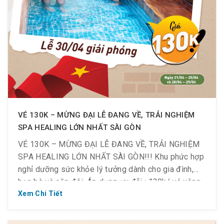
VÉ 130K – MỪNG ĐẠI LỄ ĐANG VỀ, TRẢI NGHIỆM
SPA HEALING LỚN NHẤT SÀI GÒN
VÉ 130K – MỪNG ĐẠI LỄ ĐANG VỀ, TRẢI NGHIỆM
SPA HEALING LỚN NHẤT SÀI GÒN!!! Khu phức hợp
nghỉ dưỡng sức khỏe lý tưởng dành cho gia đình,
bạn bè và cặp đôi. Áp dụng ưu đãi : 130k/ vé xông
hơi Jjim Jil Bang Check-in: 12h ~ 14h 170k/ vé
Xem Chi Tiết
xông hơi Jjim […]