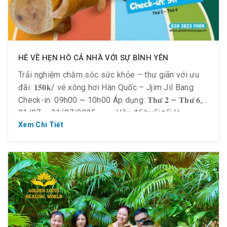
HÈ VỀ HẸN HÒ CẢ NHÀ VỚI SỰ BÌNH YÊN
Trải nghiệm chăm sóc sức khỏe – thư giãn với ưu
đãi: 𝟏𝟓𝟎𝐤/ vé xông hơi Hàn Quốc – Jjim Jil Bang
Check-in: 09h00 ~ 10h00 Áp dụng: 𝐓𝐡𝐮̛́ 𝟐 ~ 𝐓𝐡𝐮̛́ 𝟔,
01/07 ~ 31/07/2025 ——- Hãy để buổi tối là
khoảnh khắc bạn được lắng xuống – thư giãn, nhẹ
Xem Chi Tiết
nhõm và chữa […]