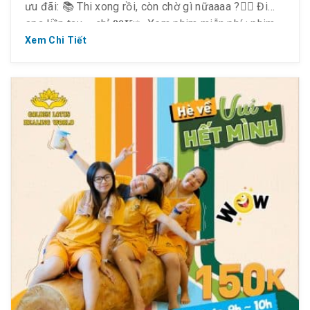
ưu đãi: 📚 Thi xong rồi, còn chờ gì nữaaaa ?💆‍♀️ Đi
spa liền tay – chỉ 𝟗𝟎𝐊:✨ Xem phim miễn phí : phim
bom tấn, phim hot mùa hè.✨ Chơi game miễn phí :
Xem Chi Tiết
[…]