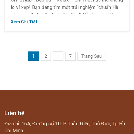
lo ví xẹp! Bạn đang tìm một trải nghiệm “chuẩn Hàn”
cùng gia đình giữa lòng Sài Gòn? Cả nhà cùng thư
giãn trong phòng xông kiểu Hàn Làm đẹp, dưỡng da,
Xem Chi Tiết
detox cơ thể […]
PHÂN
1
…
2
7
Trang Sau
TRANG
BÀI
VIẾT
Liên hệ
Địa chỉ: 16A, Đường số 10, P. Thảo Điền, Thủ Đức, Tp Hồ
Chí Minh