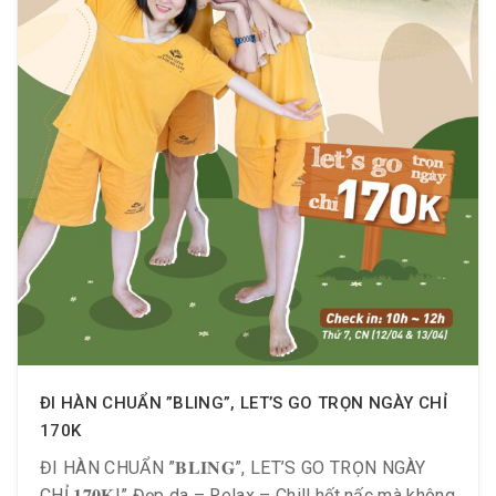
ĐI HÀN CHUẨN ”BLING”, LET’S GO TRỌN NGÀY CHỈ
170K
ĐI HÀN CHUẨN ”𝐁𝐋𝐈𝐍𝐆”, LET’S GO TRỌN NGÀY
CHỈ 𝟏𝟕𝟎𝐊!” Đẹp da – Relax – Chill hết nấc mà không