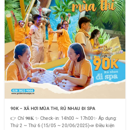
90K – XẢ HƠI MÙA THI, RỦ NHAU ĐI SPA
👉 Chỉ 𝟗𝟎𝐊 ✨ Check-in: 14h00 ~ 17h00✨ Áp dụng:
Thứ 2 ~ Thứ 6 (15/05 ~ 20/06/2025)📣 Điều kiện