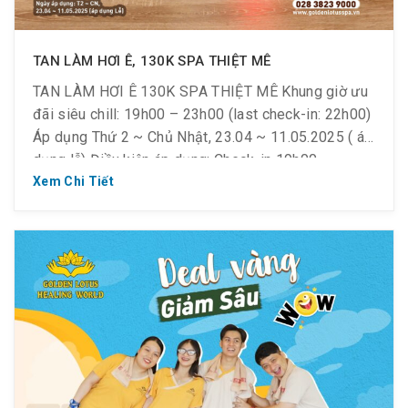
TAN LÀM HƠI Ê, 130K SPA THIỆT MÊ
TAN LÀM HƠI Ê 130K SPA THIỆT MÊ Khung giờ ưu
đãi siêu chill: 19h00 – 23h00 (last check-in: 22h00)
Áp dụng Thứ 2 ~ Chủ Nhật, 23.04 ~ 11.05.2025 ( áp
dụng lễ) Điều kiện áp dụng: Check-in 19h00 –
23h00 (last check-in: 22h00) Like & share fanpage
Xem Chi Tiết
Bạn ơi, hết giờ làm rồi… […]