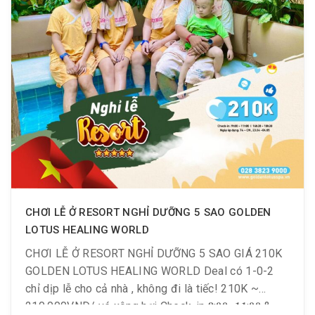
CHƠI LỄ Ở RESORT NGHỈ DƯỠNG 5 SAO GOLDEN
LOTUS HEALING WORLD
CHƠI LỄ Ở RESORT NGHỈ DƯỠNG 5 SAO GIÁ 210K
GOLDEN LOTUS HEALING WORLD Deal có 1-0-2
chỉ dịp lễ cho cả nhà , không đi là tiếc! 210K ~
210.000VND/ vé xông hơi Check-in 𝟗:𝟎𝟎 -𝟏𝟏:𝟎𝟎 &