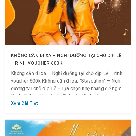
KHÔNG CẦN ĐI XA – NGHỈ DƯỠNG TẠI CHỖ DỊP LỄ
– RINH VOUCHER 600K
Không cần đi xa – Nghỉ dưỡng tại chỗ dịp Lễ – rinh
voucher 600k Không cần đi xa, “Staycation” – Nghỉ
dưỡng tại chỗ dịp Lễ – lựa chọn nhẹ nhàng để người
lớn tuổi thư giãn và gia đình vẫn tận hưởng trọn vẹn
bên nhau. Ngay tại Sài Gòn, khu phức hợp […]
Xem Chi Tiết