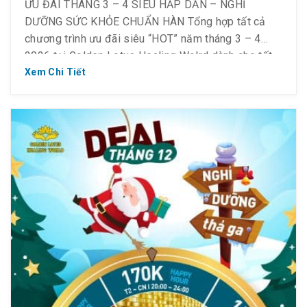
ƯU ĐÃI THÁNG 3 – 4 SIÊU HẤP DẪN – NGHỈ
DƯỠNG SỨC KHỎE CHUẨN HÀN Tổng hợp tất cả
chương trình ưu đãi siêu “HOT” năm tháng 3 – 4
2026 tại Golden Lotus Healing Wolrd dành cho tất
cả mọi người.⚠️ Lưu ý quan trọng: * Các ưu đãi
Xem Chi Tiết
KHÔNG áp dụng vào […]