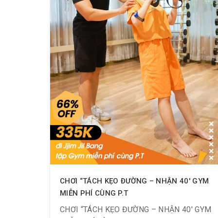
– #Li.ke & #Follow Fanpage & #Share bài
viết công khai.
CHƠI “TÁCH KẸO ĐƯỜNG – NHẬN 40′ GYM
MIỄN PHÍ CÙNG P.T
CHƠI “TÁCH KẸO ĐƯỜNG – NHẬN 40′ GYM