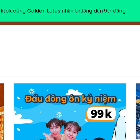
ktok cùng Golden Lotus nhận thưởng đến 9tr đồng.
VỀ CHÚNG TÔI
NGHỈ DƯỠNG THƯ GIÃN