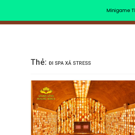
Minigame Ti
Thẻ:
ĐI SPA XẢ STRESS