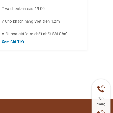
️? và check-in sau 19:00
? Cho khách hàng Việt trên 1.2m
♥️ Đi spa giá “cực chất nhất Sài Gòn”
Xem Chi Tiết
Nghỉ
dưỡng