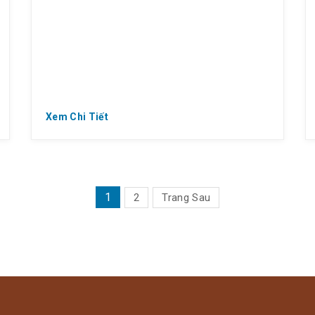
Xem Chi Tiết
PHÂN
1
2
Trang Sau
TRANG
BÀI
VIẾT