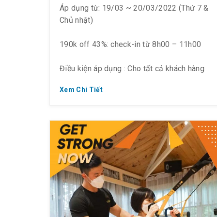
Áp dụng từ: 19/03 ~ 20/03/2022 (Thứ 7 &
Chủ nhật)
190k off 43%: check-in từ 8h00 – 11h00
Điều kiện áp dụng : Cho tất cả khách hàng
trên 1.2m
Xem Chi Tiết
– #Li.ke & #Follow Fanpage & #Share bài
viết công khai
Buổi tối:
170k off 49%: check-in sau 17h00
Điều kiện áp dụng: Cho khách NỮ hoặc
“Couple” (1 nam, 1 nữ) (từ 1.2 m trở lên)