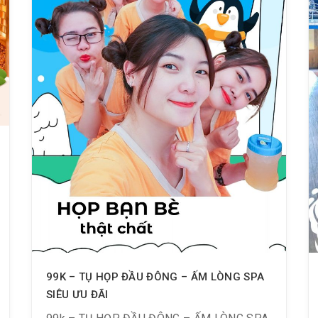
99K – TỤ HỌP ĐẦU ĐÔNG – ẤM LÒNG SPA
SIÊU ƯU ĐÃI