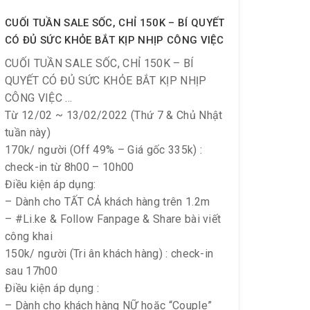
CUỐI TUẦN SALE SỐC, CHỈ 150K – BÍ QUYẾT
CÓ ĐỦ SỨC KHỎE BẮT KỊP NHỊP CÔNG VIỆC
CUỐI TUẦN SALE SỐC, CHỈ 150K – BÍ
QUYẾT CÓ ĐỦ SỨC KHỎE BẮT KỊP NHỊP
CÔNG VIỆC
Từ 12/02 ~ 13/02/2022 (Thứ 7 & Chủ Nhật
tuần này)
170k/ người (Off 49% – Giá gốc 335k) :
check-in từ 8h00 – 10h00
Điều kiện áp dụng:
– Dành cho TẤT CẢ khách hàng trên 1.2m
– #Li.ke & Follow Fanpage & Share bài viết
công khai
150k/ người (Tri ân khách hàng) : check-in
sau 17h00
Điều kiện áp dụng :
– Dành cho khách hàng NỮ hoặc “Couple”