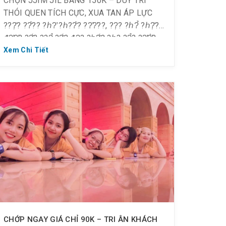
CHỌN JJIM JIL BANG 150K – DUY TRÌ
THÓI QUEN TÍCH CỰC, XUA TAN ÁP LỰC
???̣̂? ??̂́?? ?ℎ?̛ ?ℎ??̂́? ??̛?̛??, ??̣? ?ℎ?̉ ?ℎ?̣̂?
đ?̛?̛̣? ??̂́? ???̉ ??̂́? đ?̣? ?ℎ?̂́? ?ℎ? ??̉? ??̛?̛̀?
??̛́? ??́. Áp dụng 01/11 đến 31/12/2022
Xem Chi Tiết
(Thứ 2 ~ Thứ 6) Giá vé 170k/ người Check
in: 8h00 ~ 10h00 Giá […]
CHỚP NGAY GIÁ CHỈ 90K – TRI ÂN KHÁCH