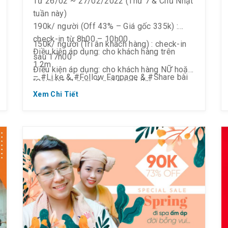
Từ 26/02 ~ 27/02/2022 (Thứ 7 & Chủ Nhật
tuần này)
190k/ người (Off 43% – Giá gốc 335k) :
check-in từ 8h00 – 10h00
150k/ người (Tri ân khách hàng) : check-in
Điều kiện áp dụng: cho khách hàng trên
sau 17h00
1.2m
Điều kiện áp dụng: cho khách hàng NỮ hoặc
– #Li.ke & #Follow Fanpage & #Share bài
“Couple” (1 nam, 1 nữ) trên 1.2m
viết công khai
– #Li.ke & #Follow Fanpage & #Share bài
Xem Chi Tiết
viết công khai