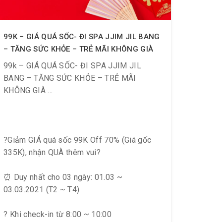
99K – GIÁ QUÁ SỐC- ĐI SPA JJIM JIL BANG
– TĂNG SỨC KHỎE – TRẺ MÃI KHÔNG GIÀ
99k – GIÁ QUÁ SỐC- ĐI SPA JJIM JIL
BANG – TĂNG SỨC KHỎE – TRẺ MÃI
KHÔNG GIÀ
?Giảm GIÁ quá sốc 99K Off 70% (Giá gốc
335K), nhận QUÀ thêm vui?
⏰ Duy nhất cho 03 ngày: 01.03 ~
03.03.2021 (T2 ~ T4)
️? Khi check-in từ 8:00 ~ 10:00