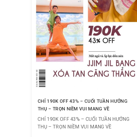
TẦM CAO VỚI NĂNG LƯỢNG TÍCH CỰC
Chỉ 252K dành cho Facial massage 60 phút
(giá gốc 420K)
CHỈ 190K OFF 43% – CUỐI TUẦN HƯỞNG
THỤ – TRỌN NIỀM VUI MANG VỀ
CHỈ 190K OFF 43% – CUỐI TUẦN HƯỞNG
THỤ – TRỌN NIỀM VUI MANG VỀ