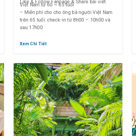
CMND để xác thực độ tuổi
Like & Follow Fanpage & Share bài viết
Việt Nam từ 60 ~ 65 tuổi
– Miễn phí cho cho ông bà người Việt Nam
trên 65 tuổi: check-in từ 8h00 – 10h00 và
sau 17h00
Xem Chi Tiết