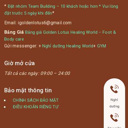
*
Đặt nhóm Team Building – 10 khách hoặc hơn * Vui lòng
*
đặt trước 5 ngày khi đến
Email: igoldenlotus6@gmail.com
Bảng Giá
Bảng giá Golden Lotus Healing World – Foot &
Body care
Gửi messenger: +
+
Nghỉ dưỡng Healing World
GYM
Giờ mở cửa
Tất cả các ngày:
09:00 – 24:00
Bảo mật thông tin
CHÍNH SÁCH BẢO MẬT
Nghỉ
ĐIỀU KHOẢN RIÊNG TƯ
dưỡng