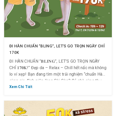
ĐI HÀN CHUẨN ”BLING”, LET’S GO TRỌN NGÀY CHỈ
170K
ĐI HÀN CHUẨN ”𝐁𝐋𝐈𝐍𝐆”, LET’S GO TRỌN NGÀY
CHỈ 𝟏𝟕𝟎𝐊!” Đẹp da – Relax – Chill hết nấc mà không
lo ví xẹp! Bạn đang tìm một trải nghiệm “chuẩn Hàn”
cùng gia đình giữa lòng Sài Gòn? Cả nhà cùng thư
giãn trong phòng xông kiểu Hàn Làm đẹp, dưỡng da,
Xem Chi Tiết
detox cơ thể […]