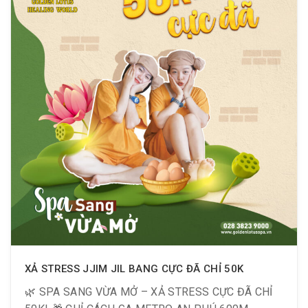
XẢ STRESS JJIM JIL BANG CỰC ĐÃ CHỈ 50K
🌿 SPA SANG VỪA MỞ – XẢ STRESS CỰC ĐÃ CHỈ