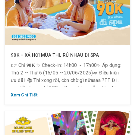
90K – XẢ HƠI MÙA THI, RỦ NHAU ĐI SPA
👉 Chỉ 𝟗𝟎𝐊 ✨ Check-in: 14h00 ~ 17h00✨ Áp dụng:
Thứ 2 ~ Thứ 6 (15/05 ~ 20/06/2025)📣 Điều kiện
ưu đãi: 📚 Thi xong rồi, còn chờ gì nữaaaa ?💆‍♀️ Đi
spa liền tay – chỉ 𝟗𝟎𝐊:✨ Xem phim miễn phí : phim
bom tấn, phim hot mùa hè.✨ Chơi game miễn phí :
Xem Chi Tiết
[…]