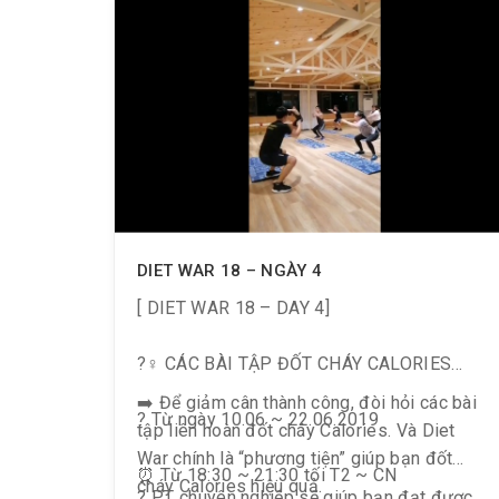
DIET WAR 18 – NGÀY 4
[ DIET WAR 18 – DAY 4] ️
?️‍♀️ CÁC BÀI TẬP ĐỐT CHÁY CALORIES
➡️ Để giảm cân thành công, đòi hỏi các bài
? Từ ngày 10.06 ~ 22.06.2019
tập liên hoàn đốt cháy Calories. Và Diet
War chính là “phương tiện” giúp bạn đốt
⏰ Từ 18:30 ~ 21:30 tối T2 ~ CN
cháy Calories hiệu quả.
? P.T chuyên nghiệp sẽ giúp bạn đạt được