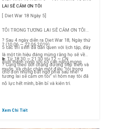
LAI SẼ CẢM ƠN TÔI
[ Diet War 18 Ngày 5]
TÔI TRONG TƯƠNG LAI SẼ CẢM ƠN TÔI
? Sau 4 ngày diễn ra Diet War 18, Ngày thứ
? (10.06 ~ 22.06.2019)
5 các thí sinh đã dần quen với lịch tập, đây
là một tín hiệu đáng mừng rằng họ sẽ về
▶️ Từ 18:30 ~ 21:30 tối T2 ~ CN
đích thành công với số cân nặng mong
? Cùng theo dõi chặng đường tiếp theo và
muốn. Và chắc chắn một điều “tôi trong
chờ đón những bất ngờ phía sau nhé!
tương lai sẽ cảm ơn tôi” vì hôm nay tôi đã
nỗ lực hết mình, bền bỉ và kiên trì.
Xem Chi Tiết