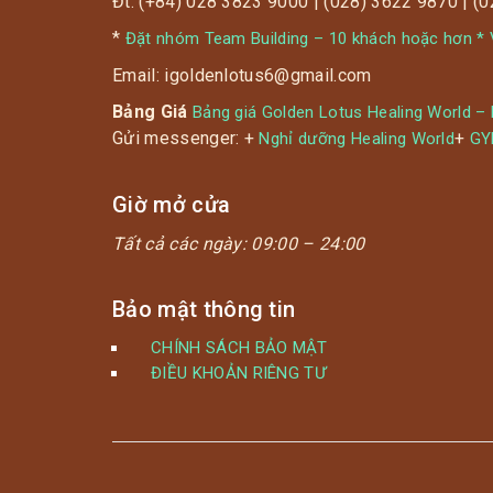
Đt: (+84) 028 3823 9000 | (028) 3622 9870 | (
*
Đặt nhóm Team Building – 10 khách hoặc hơn * V
Email: igoldenlotus6@gmail.com
Bảng Giá
Bảng giá Golden Lotus Healing World –
Gửi messenger: +
+
Nghỉ dưỡng Healing World
G
Giờ mở cửa
Tất cả các ngày:
09:00 – 24:00
Bảo mật thông tin
CHÍNH SÁCH BẢO MẬT
ĐIỀU KHOẢN RIÊNG TƯ