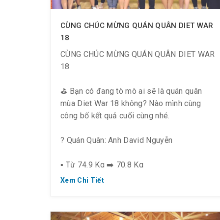
CÙNG CHÚC MỪNG QUÁN QUÂN DIET WAR
18
CÙNG CHÚC MỪNG QUÁN QUÂN DIET WAR
18
⛳ Bạn có đang tò mò ai sẽ là quán quân
mùa Diet War 18 không? Nào mình cùng
công bố kết quả cuối cùng nhé.
? Quán Quân: Anh David Nguyễn
▪️ Từ 74.9 Kg ➡️ 70.8 Kg
Xem Chi Tiết
▪️ Giảm 4.1 Kg ➖ 1.6 % Mỡ
? Á Quân I: Chị Nguyễn Thái Thy Anh