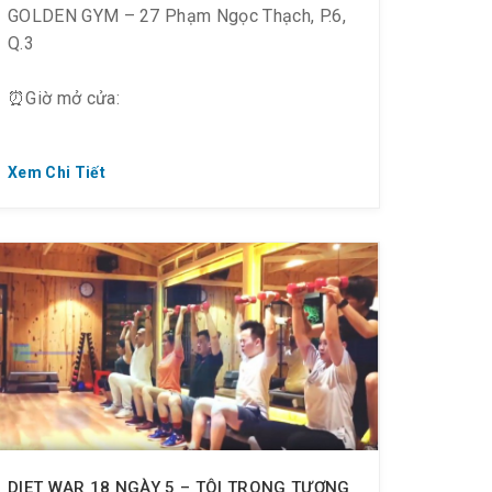
GOLDEN GYM – 27 Phạm Ngọc Thạch, P.6,
Q.3
⏰Giờ mở cửa:
▪️6:00 ~ 21:30, thứ 2 ~ thứ 6
Xem Chi Tiết
▪️8:00 ~ 21:30: thứ 7 – Chủ Nhật
? Email: igoldengym@hotmail.com
? Follow Gym tại: http://bit.ly/Goldengym
? Xem thêm tại Youtube:
http://bit.ly/GoldenGym_Utube
DIET WAR 18 NGÀY 5 – TÔI TRONG TƯƠNG