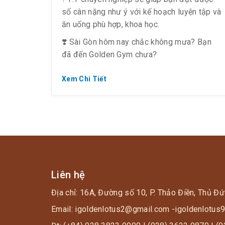
số cân nặng như ý với kế hoạch luyện tập và
ăn uống phù hợp, khoa học.
❣️ Sài Gòn hôm nay chắc không mưa? Bạn
đã đến Golden Gym chưa?
Xem Chi Tiết
Liên hệ
Địa chỉ: 16A, Đường số 10, P. Thảo Điền, Thủ Đứ
Email: igoldenlotus2@gmail.com -igoldenlotu