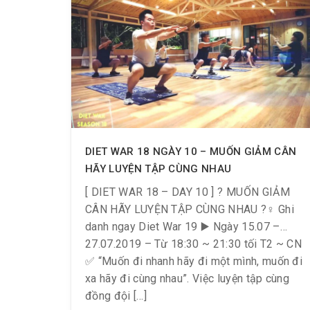
▪️ Từ 60.2 Kg ➡️ 56.2 Kg
▪️ Giảm 4 Kg ➖ 2.6 % Mỡ
? Á Quân II – Anh Mai Duy Khánh
▪️ Từ 59.5 Kg ➡️ 56.2 Kg
DIET WAR 18 NGÀY 10 – MUỐN GIẢM CÂN
▪️ Giảm 3.3 Kg ➖ 2.5 % Mỡ
HÃY LUYỆN TẬP CÙNG NHAU
[ DIET WAR 18 – DAY 10 ] ️? MUỐN GIẢM
CÂN HÃY LUYỆN TẬP CÙNG NHAU ?‍♀️ Ghi
danh ngay Diet War 19 ▶️ Ngày 15.07 –
27.07.2019 – Từ 18:30 ~ 21:30 tối T2 ~ CN
✅ “Muốn đi nhanh hãy đi một mình, muốn đi
xa hãy đi cùng nhau”. Việc luyện tập cùng
đồng đội […]