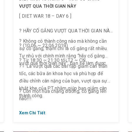
VƯỢT QUA THỜI GIAN NÀY
[ DIET WAR 18 – DAY 6 ]
? HÃY CỐ GẮNG VƯỢT QUA THỜI GIAN NÀY
? Không có thành công nào mà không cần
? (10.06 ~ 22.06.2019)
sự cố gắng, thậm chí là cố gắng rất nhiều.
Tự nhủ với chính mình rằng “hãy cố gắng
? Từ 18:30 ~ 21:30 tối T2 ~ CN
vượt qua thời gian này”, bạn sẽ làm được.
?️‍♀️ Là vượt qua các bài tập giảm cân thần
tốc, các bữa ăn khoa học và phù hợp để
điều chỉnh cân nặng của bạn, vượt qua sự
khắt khe của P.T nhằm giúp bạn giảm cân
? Còn một nửa chặng đường, cố gắng lên
thành công.
nào!!!
Xem Chi Tiết