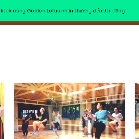
ktok cùng Golden Lotus nhận thưởng đến 9tr đồng.
VỀ CHÚNG TÔI
NGHỈ DƯỠNG THƯ GIÃN