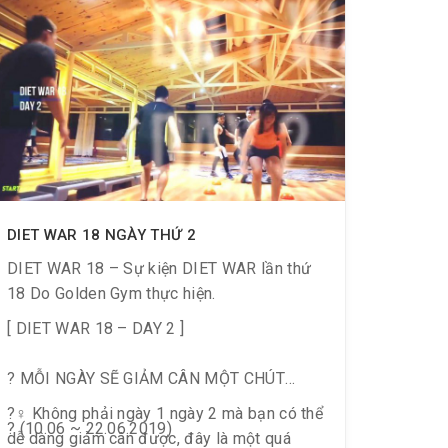
DIET WAR 18 NGÀY THỨ 2
DIET WAR 18 – Sự kiện DIET WAR lần thứ
18 Do Golden Gym thực hiện.
[ DIET WAR 18 – DAY 2 ]
? MỖI NGÀY SẼ GIẢM CÂN MỘT CHÚT
?️‍♀️ Không phải ngày 1 ngày 2 mà bạn có thể
? (10.06 ~ 22.06.2019)
dễ dàng giảm cân được, đây là một quá