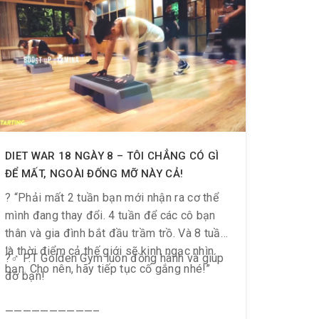
DIET WAR 18 NGÀY 8 – TÔI CHẲNG CÓ GÌ
ĐỂ MẤT, NGOÀI ĐỐNG MỠ NÀY CẢ!
? “Phải mất 2 tuần bạn mới nhận ra cơ thể
mình đang thay đổi. 4 tuần để các cô bạn
thân và gia đình bắt đầu trầm trồ. Và 8 tuần
là thời điểm cả thế giới sẽ kinh ngạc nhìn
?️‍♂️ P.T Golden Gym luôn đồng hành và giúp
bạn. Cho nên, hãy tiếp tục cố gắng nhé!”
đỡ bạn!
——————————–