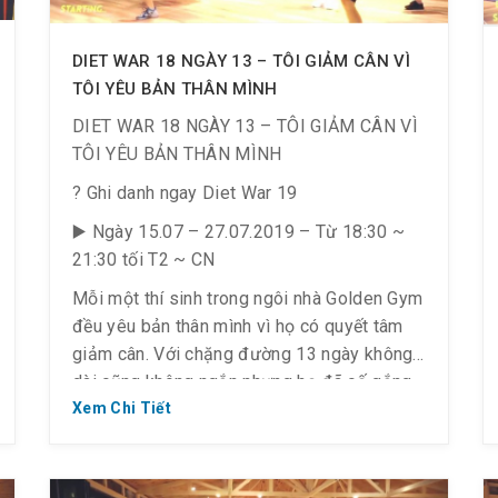
DIET WAR 18 NGÀY 13 – TÔI GIẢM CÂN VÌ
TÔI YÊU BẢN THÂN MÌNH
DIET WAR 18 NGÀY 13 – TÔI GIẢM CÂN VÌ
TÔI YÊU BẢN THÂN MÌNH
? Ghi danh ngay Diet War 19
▶️ Ngày 15.07 – 27.07.2019 – Từ 18:30 ~
21:30 tối T2 ~ CN
Mỗi một thí sinh trong ngôi nhà Golden Gym
đều yêu bản thân mình vì họ có quyết tâm
giảm cân. Với chặng đường 13 ngày không
dài cũng không ngắn nhưng họ đã cố gắng
hết sức mình, tập trung tinh thần, bứt phá về
Xem Chi Tiết
đích và họ, sẽ xinh đẹp ngay bây giờ.