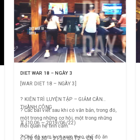
DIET WAR 18 – NGÀY 3
[WAR DIET 18 – NGÀY 3]
? KIÊN TRÌ LUYỆN TẬP – GIẢM CÂN
THÀNH CÔNG
? Các bài viết sau khi có văn bản, trong đó,
một trong những cơ hội, một trong những
⏳ (10,06 ~ 2019/06/22)
mối quan hệ tình cảm.
? Chế độ xem lượt xem theo chế độ ăn
⏱ Từ 18:30 ~ 21:30 tối T2 ~ CN