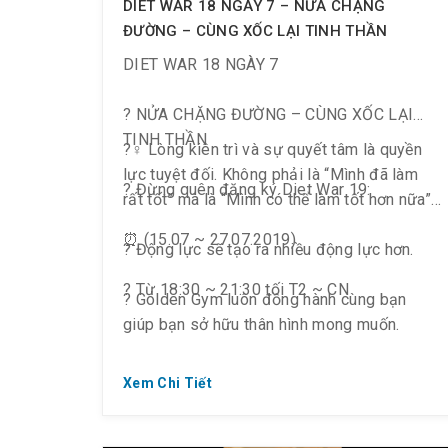
DIET WAR 18 NGÀY 7 – NỬA CHẶNG
ĐƯỜNG – CÙNG XỐC LẠI TINH THẦN
DIET WAR 18 NGÀY 7
? NỬA CHẶNG ĐƯỜNG – CÙNG XỐC LẠI
TINH THẦN
?️‍♀️ Lòng kiên trì và sự quyết tâm là quyền
lực tuyệt đối. Không phải là “Mình đã làm
️? Đừng quên đăng ký Diet War 19:
rất tốt” mà là “Mình có thể làm tốt hơn nữa”.
⏰ (15.07 ~ 27.07.2019)
? Động lực sẽ tạo ra nhiều động lực hơn.
️? Từ 18:30 ~ 21:30 tối T2 ~ CN
? Golden Gym luôn đồng hành cùng bạn
giúp bạn sở hữu thân hình mong muốn.
Xem Chi Tiết