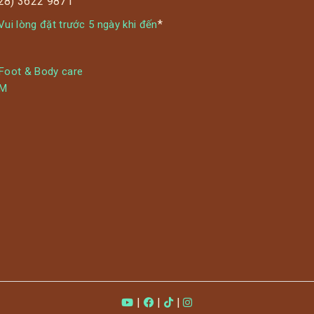
028) 3622 9871
*
ui lòng đặt trước 5 ngày khi đến
 Foot & Body care
YM
|
|
|