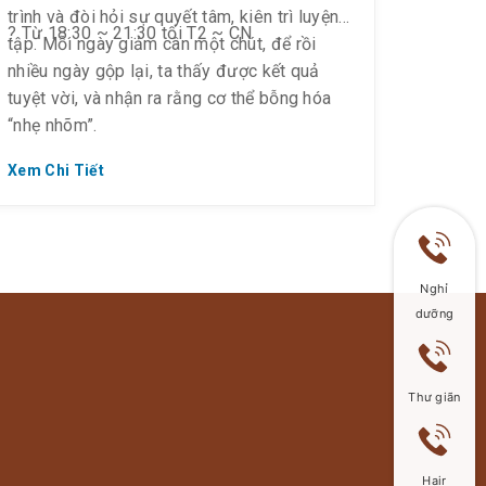
trình và đòi hỏi sự quyết tâm, kiên trì luyện
? Từ 18:30 ~ 21:30 tối T2 ~ CN
tập. Mỗi ngày giảm cân một chút, để rồi
nhiều ngày gộp lại, ta thấy được kết quả
tuyệt vời, và nhận ra rằng cơ thể bỗng hóa
“nhẹ nhõm”.
Xem Chi Tiết
Nghỉ
dưỡng
Thư giãn
Hair