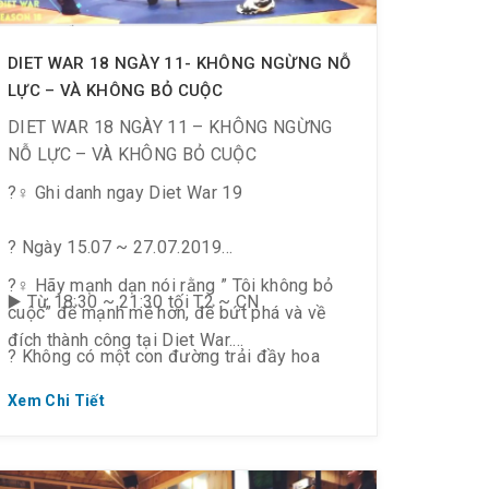
DIET WAR 18 NGÀY 11- KHÔNG NGỪNG NỖ
LỰC – VÀ KHÔNG BỎ CUỘC
DIET WAR 18 NGÀY 11 – KHÔNG NGỪNG
NỖ LỰC – VÀ KHÔNG BỎ CUỘC
?️‍♀️ Ghi danh ngay Diet War 19
? Ngày 15.07 ~ 27.07.2019
?‍♀️ Hãy mạnh dạn nói rằng ” Tôi không bỏ
▶️ Từ 18:30 ~ 21:30 tối T2 ~ CN
cuộc” để mạnh mẽ hơn, để bứt phá và về
đích thành công tại Diet War.
? Không có một con đường trải đầy hoa
hồng cho bạn bước đi và về đích thành
? “Cuộc đời nở hoa hay cuộc sống bế tắc” –
Xem Chi Tiết
công, mà chỉ có nhiều con đường chông gai,
Hãy cố gắng trong chặng đường cuối cùng
khó khăn và thách thức. Nếu bạn không tiến
này. Bạn làm được, hãy tin điều đó!
tới, không ngừng nỗ lực, bạn sẽ thua.