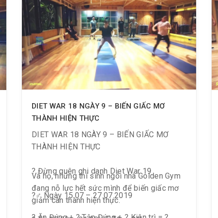
DIET WAR 18 NGÀY 9 – BIẾN GIẤC MƠ
THÀNH HIỆN THỰC
DIET WAR 18 NGÀY 9 – BIẾN GIẤC MƠ
THÀNH HIỆN THỰC
? Đừng quên ghi danh Diet War 19
Và họ, những thí sinh ngôi nhà Golden Gym
đang nỗ lực hết sức mình để biến giấc mơ
?️‍♂️ Ngày 15.07 – 27.07.2019
giảm cân thành hiện thực.
? Ăn Đúng + ? Tập Đúng + ? Kiên trì = ?