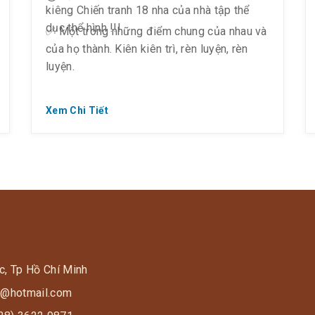
kiêng Chiến tranh 18 nha của nhà tập thể
dục thể hình !!!
✅ Một trong những điểm chung của nhau và
của họ thành. Kiên kiên trì, rèn luyện, rèn
luyện.
Xem Chi Tiết
c, Tp Hồ Chí Minh
s9@hotmail.com