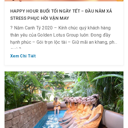
HAPPY HOUR BUỔI TỐI NGÀY TẾT – ĐẦU NĂM XẢ
STRESS PHỤC HỒI VẬN MAY
? Năm Canh Tý 2020 – Kính chúc quý khách hàng
thân yêu của Golden Lotus Group luôn: Đong đầy
hạnh phúc – Gói trọn lộc tài – Giữ mãi an khang, phú
quý ?
Xem Chi Tiết
? Spa Word Quận 3 – Happy Hour buổi tối
? Spa Word Quận 7 – Happy Hour buổi tối
? Ưu đãi “Facial Massage 40% OFF”