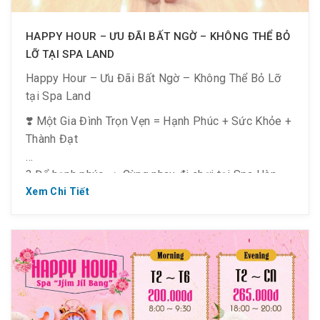
HAPPY HOUR – ƯU ĐÃI BẤT NGỜ – KHÔNG THỂ BỎ
LỠ TẠI SPA LAND
Happy Hour – Ưu Đãi Bất Ngờ – Không Thể Bỏ Lỡ
tại Spa Land
❣️ Một Gia Đình Trọn Vẹn = Hạnh Phúc + Sức Khỏe +
Thành Đạt
? Để hạnh phúc => Cùng nhau đi chơi tại Spa Hàn
Quốc
Xem Chi Tiết
? Để khỏe mạnh => Thư giãn, xả stress tại Spa Hàn
Quốc
⏰ Từ Thứ 2 ~ Thứ 6
▪️ Từ 8h30 ~ 9h30: giá vé là 190k