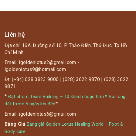
– Từ 12h ~ 18h: giá vé 335K
Tết.
– Từ 18h ~ 20h: giá vé 265K
– Từ 20h ~ 23h: giá vé 190K
Liên hệ
Địa chỉ: 16A, Đường số 10, P. Thảo Điền, Thủ Đức, Tp Hồ
Chí Minh
Email: igoldenlotus2@gmail.com -
* Thứ 7 và Chủ nhật,
igoldenlotus9@hotmail.com
– Từ 8h ~ 18h: giá vé là 335K
Đt: (+84) 028 3823 9000 | (028) 3622 9870 | (028) 3622
9871
– Từ 18h ~ 20h: giá vé là 265K
*
Đặt nhóm Team Building – 10 khách hoặc hơn * Vui lòng
*
đặt trước 5 ngày khi đến
– Từ 20h ~ 23h: giá vé là 190K
Email: igoldenlotus6@gmail.com
Bảng Giá
Bảng giá Golden Lotus Healing World – Foot &
Body care