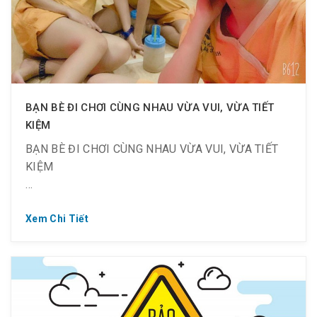
BẠN BÈ ĐI CHƠI CÙNG NHAU VỪA VUI, VỪA TIẾT
KIỆM
BẠN BÈ ĐI CHƠI CÙNG NHAU VỪA VUI, VỪA TIẾT
KIỆM
Xem Chi Tiết
❣️ Hạnh phúc là có những người bạn cùng ta “băng
qua bao đại dương”
❣️ Có bạn bè để rủ đi chơi, rủ đi du lịch và nhiều điều
hơn thế