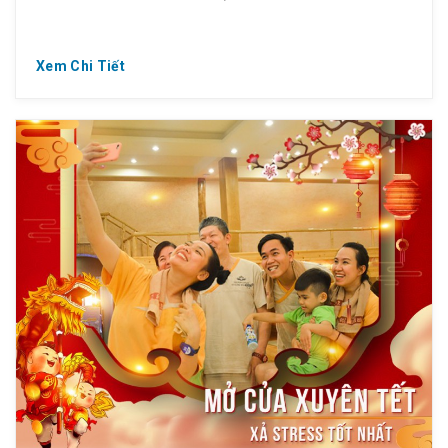
Xem Chi Tiết
? CHIM KHÔN CHIM CHỌN CÀNH CAO – NGƯỜI
KHÔN NGƯỜI CHỌN HAPPYHOUR
➡️ Từ thứ 2 đến Chủ Nhật
️? Ngày nào cũng có Khuyến mãi
? Giá vé thấp nhất chỉ ????