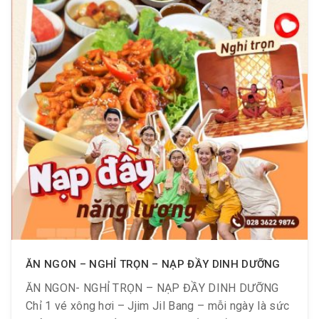
ĂN NGON – NGHỈ TRỌN – NẠP ĐẦY DINH DƯỠNG
ĂN NGON- NGHỈ TRỌN – NẠP ĐẦY DINH DƯỠNG
Chỉ 1 vé xông hơi – Jjim Jil Bang – mỗi ngày là sức