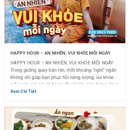
HAPPY HOUR – AN NHIÊN, VUI KHỎE MỖI NGÀY
HAPPY HOUR – AN NHIÊN, VUI KHỎE MỖI NGÀY
Trong guồng quay bận rộn, một khoảng “nghỉ” ngắn
không chỉ giúp bạn phục hồi năng lượng, vui khỏe
mỗi ngày mà còn là bí quyết giữ lửa cảm hứng, khơi
nguồn sáng tạo và hiệu suất làm việc bền lâu. Thành
Xem Chi Tiết
công bắt đầu từ […]