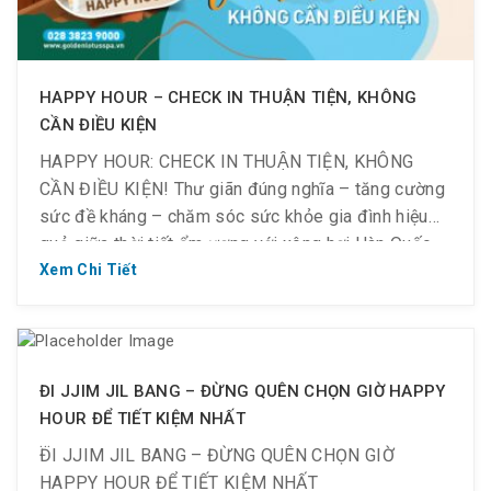
HAPPY HOUR – CHECK IN THUẬN TIỆN, KHÔNG
CẦN ĐIỀU KIỆN
HAPPY HOUR: CHECK IN THUẬN TIỆN, KHÔNG
CẦN ĐIỀU KIỆN! Thư giãn đúng nghĩa – tăng cường
sức đề kháng – chăm sóc sức khỏe gia đình hiệu
quả giữa thời tiết ẩm ương với xông hơi Hàn Quốc –
Jjim Jil Bang tại 𝐆𝐨𝐥𝐝𝐞𝐧 𝐋𝐨𝐭𝐮𝐬. Happy Hour xông hơi
Xem Chi Tiết
20%,bảng giá THƯỜNG NIÊN khi […]
ĐI JJIM JIL BANG – ĐỪNG QUÊN CHỌN GIỜ HAPPY
HOUR ĐỂ TIẾT KIỆM NHẤT
ĐI JJIM JIL BANG – ĐỪNG QUÊN CHỌN GIỜ
HAPPY HOUR ĐỂ TIẾT KIỆM NHẤT