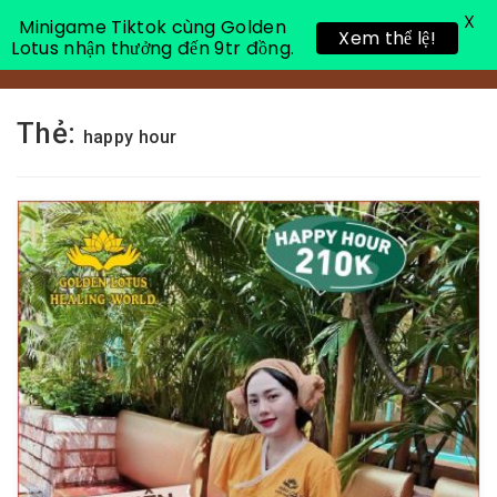
X
Minigame Tiktok cùng Golden
Xem thể lệ!
Lotus nhận thưởng đến 9tr đồng.
Toggle 
Thẻ:
happy hour