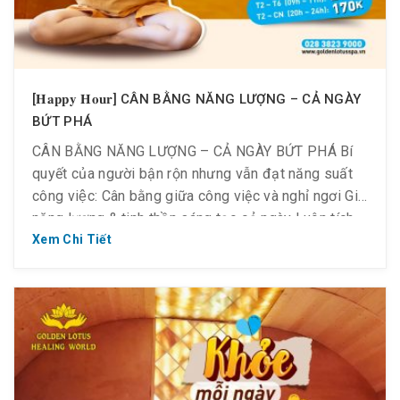
[𝐇𝐚𝐩𝐩𝐲 𝐇𝐨𝐮𝐫] CÂN BẰNG NĂNG LƯỢNG – CẢ NGÀY
BỨT PHÁ
CÂN BẰNG NĂNG LƯỢNG – CẢ NGÀY BỨT PHÁ Bí
quyết của người bận rộn nhưng vẫn đạt năng suất
công việc: Cân bằng giữa công việc và nghỉ ngơi Giữ
năng lượng & tinh thần sáng tạo cả ngày Luôn tích
cực và cơ thể khỏe mạnh Để mỗi ngày có một cuộc
Xem Chi Tiết
sống […]