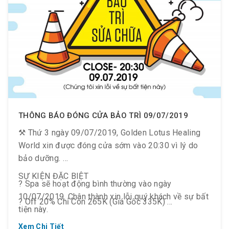
❣️ Vui nhất là có người bạn chụp hình có tâm cho ra
những bức ảnh để đời
➡️ Nếu đã có những người bạn tuyệt vời, cùng rủ
nhau đi “du lịch” Hàn Quốc tại Việt Nam nha.
THÔNG BÁO ĐÓNG CỬA BẢO TRÌ 09/07/2019
⁉️ Đi Hàn Quốc với giá Việt Nam, tại sao không?
⚒ Thứ 3 ngày 09/07/2019, Golden Lotus Healing
World xin được đóng cửa sớm vào 20:30 vì lý do
bảo dưỡng.
SỰ KIỆN ĐẶC BIỆT
? Spa sẽ hoạt động bình thường vào ngày
10/07/2019. Chân thành xin lỗi quý khách về sự bất
? Off 20% Chỉ Còn 265K (Giá Gốc 335K)
tiện này.
? Cho tất cả khách hàng trên 1.2m
Xem Chi Tiết