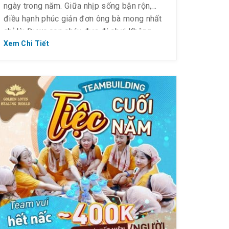
ngày trong năm. Giữa nhịp sống bận rộn,
điều hạnh phúc giản đơn ông bà mong nhất
chỉ là: Được con cháu đưa đi chơi Không
gian nghỉ ngơi thư giãn kết nối Thời gian quý
Xem Chi Tiết
giá […]