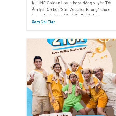
KHỦNG Golden Lotus hoạt động xuyên Tết
Âm lịch Cơ hội “Săn Voucher Khủng” chưa
bao giờ dễ dàng đến thế~ Tại Golden
Kitchen, bạn không chỉ tận hưởng món ngon,
Xem Chi Tiết
giá “hạt dẻ” mà còn có thể nhận ngay
Voucher tới 300k. THỂ LỆ NHẬN LƯỢT
CHƠI VÒNG […]