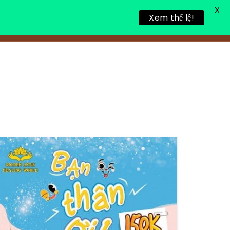
X
Xem thể lệ!
TIN TỨC
TUYỂN DỤNG
LIÊN HỆ