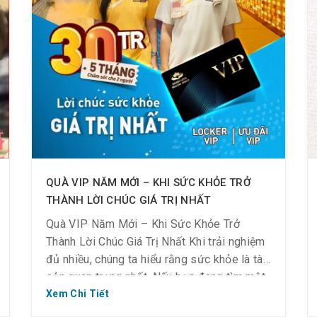
QUÀ VIP NĂM MỚI – KHI SỨC KHỎE TRỞ
THÀNH LỜI CHÚC GIÁ TRỊ NHẤT
Quà VIP Năm Mới – Khi Sức Khỏe Trở
Thành Lời Chúc Giá Trị Nhất Khi trải nghiệm
đủ nhiều, chúng ta hiểu rằng sức khỏe là tài
sản quan trọng nhất. Nếu bạn đang tìm một
món quà cho chính mình, hoặc để tặng
Xem Chi Tiết
người thân, sếp hay đối tác. VIP