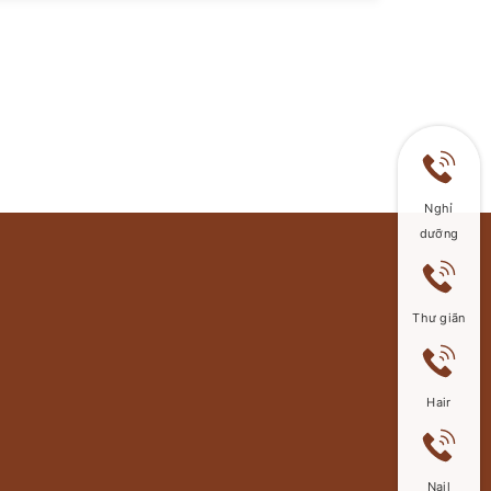
sơn Gel dành […]
Nghỉ
dưỡng
Thư giãn
Hair
Nail