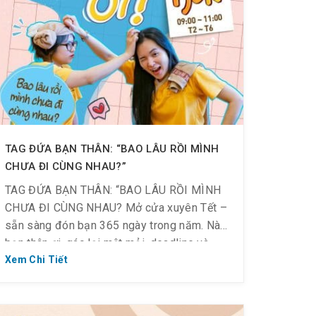
TAG ĐỨA BẠN THÂN: “BAO LÂU RỒI MÌNH
CHƯA ĐI CÙNG NHAU?”
TAG ĐỨA BẠN THÂN: “BAO LÂU RỒI MÌNH
CHƯA ĐI CÙNG NHAU? Mở cửa xuyên Tết –
sẵn sàng đón bạn 365 ngày trong năm. Này
bạn thân ơi, gác lại mệt mỏi, deadline và
những lần “hẹn sau” đi! Cùng nhau “update”
Xem Chi Tiết
tình bạn phiên bản “pro max” tại Golden
Lotus! 𝟏𝟓𝟎𝐤/ vé nghỉ […]