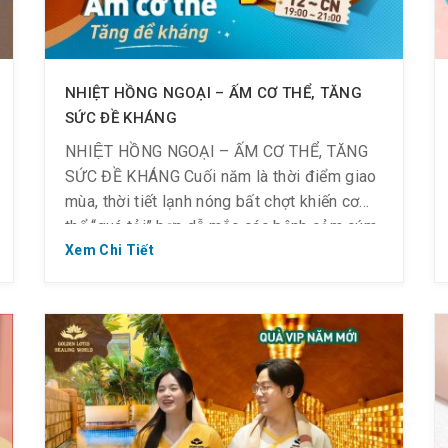
NHIỆT HỒNG NGOẠI – ẤM CƠ THỂ, TĂNG
SỨC ĐỀ KHÁNG
NHIỆT HỒNG NGOẠI – ẤM CƠ THỂ, TĂNG
SỨC ĐỀ KHÁNG Cuối năm là thời điểm giao
mùa, thời tiết lạnh nóng bất chợt khiến cơ
thể “quá tải” hơn dễ mắc các bệnh cảm cúm,
dễ cáu gắt, mệt mỏi, khó ngủ. Có một buổi
Xem Chi Tiết
tối ngon giấc, rũ bỏ hết căng thẳng […]