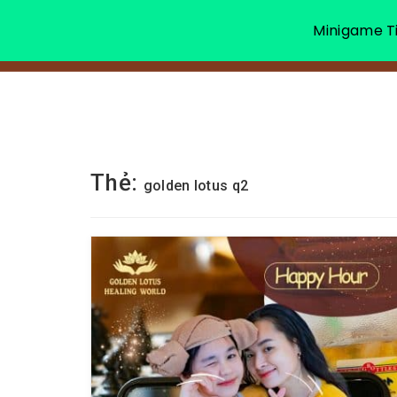
Minigame Ti
Thẻ:
golden lotus q2