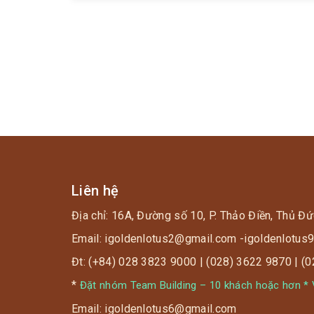
nhuộm Highlight độc đáo! Cơ hội sở hữu
mái tóc […]
Liên hệ
Địa chỉ: 16A, Đường số 10, P. Thảo Điền, Thủ Đứ
Email: igoldenlotus2@gmail.com -igoldenlotu
Đt: (+84) 028 3823 9000 | (028) 3622 9870 | (
*
Đặt nhóm Team Building – 10 khách hoặc hơn * V
Email: igoldenlotus6@gmail.com