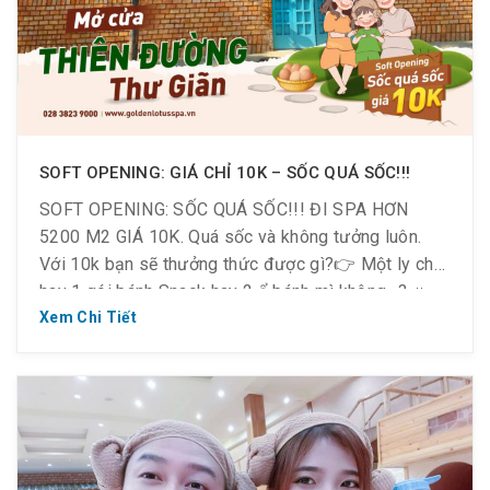
SOFT OPENING: GIÁ CHỈ 10K – SỐC QUÁ SỐC!!!
SOFT OPENING: SỐC QUÁ SỐC!!! ĐI SPA HƠN
5200 M2 GIÁ 10K. Quá sốc và không tưởng luôn.
Với 10k bạn sẽ thưởng thức được gì?👉 Một ly chè
hay 1 gói bánh Snack hay 2 ổ bánh mì không…?📣
NHƯNG ngay tại Golden Lotus Healing World Quận
Xem Chi Tiết
2- nơi được mệnh danh “khu đáng […]