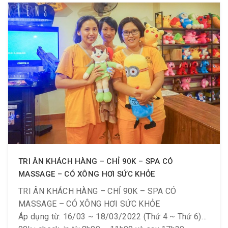
Giá vé 150k/ người Check in: sau 17h30
Áp dụng 10/09 đến 30/10/2022 (Thứ 7 & Chủ
Nhật)
Chỉ 190k/ vé: check-in từ 8h00 – 10h00
Chỉ 170k/ vé: check-in sau 17h30
Điều kiện:
– Cho tất cả KH cao trên 1.2m
– #Li.ke & #Foll_ow Fanpage & #Sha_re bài viết
công khai.
TRI ÂN KHÁCH HÀNG – CHỈ 90K – SPA CÓ
MASSAGE – CÓ XÔNG HƠI SỨC KHỎE
TRI ÂN KHÁCH HÀNG – CHỈ 90K – SPA CÓ
MASSAGE – CÓ XÔNG HƠI SỨC KHỎE
Áp dụng từ: 16/03 ~ 18/03/2022 (Thứ 4 ~ Thứ 6)