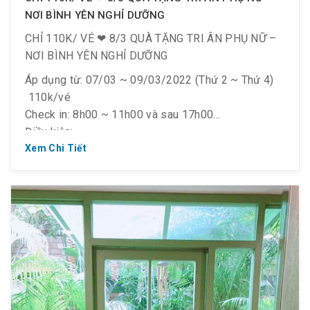
NƠI BÌNH YÊN NGHỈ DƯỠNG
CHỈ 110K/ VÉ ❤ 8/3 QUÀ TẶNG TRI ÂN PHỤ NỮ –
NƠI BÌNH YÊN NGHỈ DƯỠNG
Áp dụng từ: 07/03 ~ 09/03/2022 (Thứ 2 ~ Thứ 4)
️ 110k/vé
Check in: 8h00 ~ 11h00 và sau 17h00
Điều kiện:
– Dành cho tất cả khách hàng NỮ trên 1.2m, từ 18
Xem Chi Tiết
tuổi trở lên
– Đem theo CMND/ CCCD/ thẻ có hình để chứng
thực độ tuổi
– Like & Follow Fanpage & Share bài viết công khai