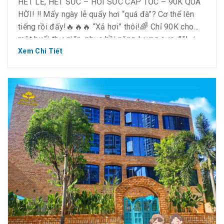
HẾT LỄ, HẾT SỨC – HỒI SỨC CẤP TỐC – 90K QUÁ
HỜI! ‼ Mấy ngày lễ quẩy hơi “quá đà”? Cơ thể lên
tiếng rồi đấy!🔥🔥🔥 “Xả hơi” thôi!🌈 Chỉ 90K cho
một buổi thư giãn, phục hồi năng lượng cực đã!✅
Giảm đau mỏi✅ Thư giãn toàn thân✅ Tái tạo năng
Xem Chi Tiết
lượng💸 Giá […]