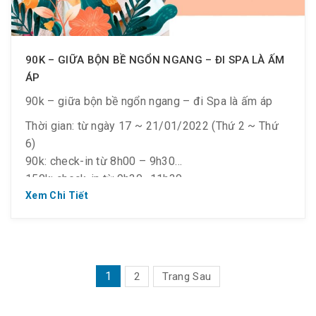
90K – GIỮA BỘN BỀ NGỔN NGANG – ĐI SPA LÀ ẤM
ÁP
90k – giữa bộn bề ngổn ngang – đi Spa là ấm áp
Thời gian: từ ngày 17 ~ 21/01/2022 (Thứ 2 ~ Thứ
6)
90k: check-in từ 8h00 – 9h30
150k: check-in từ 9h30 -11h30
Điều kiện áp dụng :
Xem Chi Tiết
– Dành cho khách hàng trên 1.2m,
– #Like & #Follow Fanpage & #Share bài viết công
khai.
PHÂN
1
2
Trang Sau
TRANG
BÀI