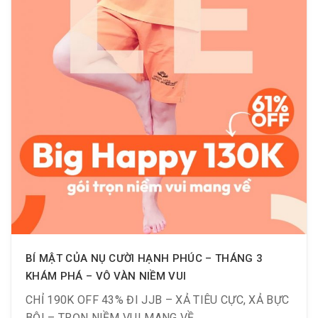
BÍ MẬT CỦA NỤ CƯỜI HẠNH PHÚC – THÁNG 3
KHÁM PHÁ – VÔ VÀN NIỀM VUI
CHỈ 190K OFF 43% ĐI JJB – XẢ TIÊU CỰC, XẢ BỰC
BỘI – TRỌN NIỀM VUI MANG VỀ