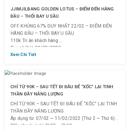
JJIMJILBANG GOLDEN LOTUS – ĐIỂM ĐẾN HÀNG
ĐẦU – THỔI BAY U SẦU
OFF KHỦNG 67% DUY NHẤT 22/02 – ĐIỂM ĐẾN
HÀNG ĐẦU – THỔI BAY U SẦU
110k Tri ân khách hàng
Duy nhất là 22/02/2022
Check in: 8h00 ~ 11h00 và sau 17h00
Xem Chi Tiết
Điều kiện áp dụng:
– Dành cho khách hàng 1 NAM + 1 NỮ cao trên
1.2m
– #Li.ke & #Follow Fanpage & #Share bài viết công
CHỈ TỪ 90K – SAU TẾT ĐI ĐÂU ĐỂ “XỐC” LẠI TINH
khai.
THẦN ĐẦY NĂNG LƯỢNG
Bạn có biết, ngày 22/02/2022 đặc biệt như thế nào
CHỈ TỪ 90K – SAU TẾT ĐI ĐÂU ĐỂ “XỐC” LẠI TINH
không?
THẦN ĐẦY NĂNG LƯỢNG
Áp dụng từ: 07/02 ~ 11/02/2022 (Thứ 2 ~ Thứ 6)
90k: check-in từ 8h00 – 9h30