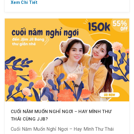
190k off 43%: check-in từ 9h30 – 11h30
Xem Chi Tiết
Điều kiện áp dụng :
– Cho tất cả khách hàng trên 1.2m
– Like & Follow Fanpage & Share bài viết công khai
Buổi tối:
150k: check-in sau 17h30
CUỐI NĂM MUỐN NGHỈ NGƠI – HAY MÌNH THƯ
THÁI CÙNG JJB?
Cuối Năm Muốn Nghỉ Ngơi – Hay Mình Thư Thái