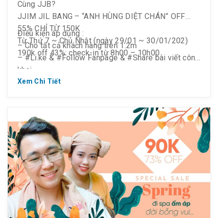
Cùng JJB?
JJIM JIL BANG – “ANH HÙNG DIỆT CHÁN” OFF
55% CHỈ TỪ 150K
Điều kiện áp dụng :
Từ Thứ 7 ~ Chủ Nhật (ngày 29/01 ~ 30/01/202)
– Cho tất cả khách hàng trên 1.2m
190k off 43%: check-in từ 8h00 – 10h00
– #Li.ke & #Follow Fanpage & #Share bài viết công
khai
150k: check-in sau 17h00
Xem Chi Tiết