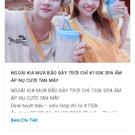
NGOÀI KIA MƯA BÃO ĐẦY TRỜI CHỈ #150K SPA ẤM
ÁP NỤ CƯỜI TAN MÂY
NGOÀI KIA MƯA BÃO ĐẦY TRỜI CHỈ 150k SPA ẤM
ÁP NỤ CƯỜI TAN MÂY
Deal tuyệt diệu – xiêu lòng chỉ từ #150k
Áp dụng 05/09 đến 31/10/2022 (Thứ 2 ~ Thứ 6)
Giá vé 170k/ người Check in: 8h00 ~ 10h00
Xem Chi Tiết
Giá vé 190k/ người Check in: 10h00 ~ 12h00