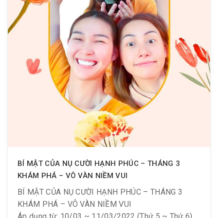
BÍ MẬT CỦA NỤ CƯỜI HẠNH PHÚC – THÁNG 3
KHÁM PHÁ – VÔ VÀN NIỀM VUI
BÍ MẬT CỦA NỤ CƯỜI HẠNH PHÚC – THÁNG 3
KHÁM PHÁ – VÔ VÀN NIỀM VUI
Áp dụng từ: 10/03 ~ 11/03/2022 (Thứ 5 ~ Thứ 6)