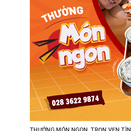
THƯỞNG MÓN NGON, TRỌN VẸN TÌ