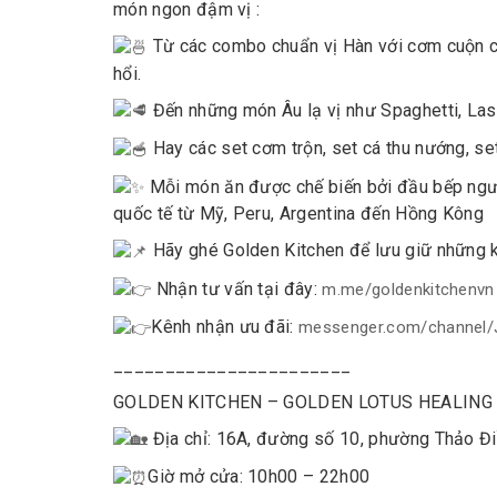
món ngon đậm vị :
Từ các combo chuẩn vị Hàn với cơm cuộn c
hổi.
Đến những món Âu lạ vị như Spaghetti, Las
Hay các set cơm trộn, set cá thu nướng, set c
Mỗi món ăn được chế biến bởi đầu bếp ngườ
quốc tế từ Mỹ, Peru, Argentina đến Hồng Kông
Hãy ghé Golden Kitchen để lưu giữ những 
Nhận tư vấn tại đây:
m.me/goldenkitchenvn
Kênh nhận ưu đãi:
messenger.com/channel/J
_______________________
GOLDEN KITCHEN – GOLDEN LOTUS HEALIN
Địa chỉ: 16A, đường số 10, phường Thảo Đi
Giờ mở cửa: 10h00 – 22h00