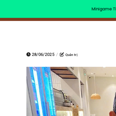
Minigame Ti
28/06/2025
/
Quản trị