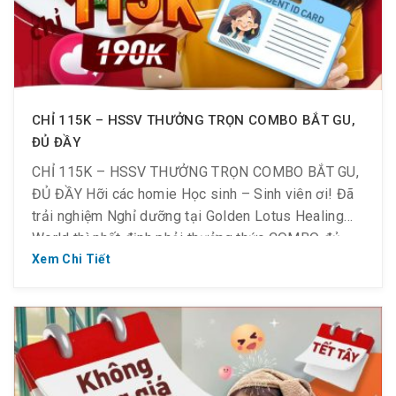
CHỈ 115K – HSSV THƯỞNG TRỌN COMBO BẮT GU,
ĐỦ ĐẦY
CHỈ 115K – HSSV THƯỞNG TRỌN COMBO BẮT GU,
ĐỦ ĐẦY Hỡi các homie Học sinh – Sinh viên ơi! Đã
trải nghiệm Nghỉ dưỡng tại Golden Lotus Healing
World thì nhất định phải thưởng thức COMBO đủ
đầy với giá siêu mềm tại nhà hàng nhé ~ Chỉ còn
Xem Chi Tiết
115K/combo (giá gốc 190K): Combo […]