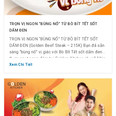
TRỌN VỊ NGON “BÙNG NỔ” TỪ BÒ BÍT TẾT SỐT
DẤM ĐEN
TRỌN VỊ NGON “BÙNG NỔ” TỪ BÒ BÍT TẾT SỐT
DẤM ĐEN (Golden Beef Steak – 215K) Bạn đã sẵn
sàng “bùng nổ” vị giác với Bò Bít Tết sốt dấm đen
thơm ngọt ngon đậm tại Golden Kitchen chưa? Món
ăn được chế biến bởi đầu bếp 10 năm kinh nghiệm,
Xem Chi Tiết
hương vị chuẩn […]