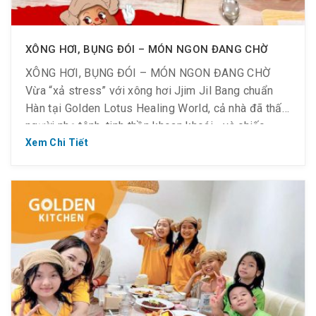
XÔNG HƠI, BỤNG ĐÓI – MÓN NGON ĐANG CHỜ
XÔNG HƠI, BỤNG ĐÓI – MÓN NGON ĐANG CHỜ
Vừa “xả stress” với xông hơi Jjim Jil Bang chuẩn
Hàn tại Golden Lotus Healing World, cả nhà đã thấy
người nhẹ tênh, tinh thần khoan khoái… và chiếc
bụng thì bắt đầu “sôi ùng ục” muốn ăn. Thật tiện lợi,
Xem Chi Tiết
ngay trong cùng khuôn viên […]