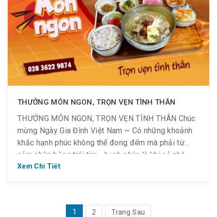
THƯỞNG MÓN NGON, TRỌN VẸN TÌNH THÂN
THƯỞNG MÓN NGON, TRỌN VẸN TÌNH THÂN Chúc
mừng Ngày Gia Đình Việt Nam ~ Có những khoảnh
khắc hạnh phúc không thể đong đếm mà phải từ
cảm nhận bằng trái tim… hạnh phúc là khi cả nhà
cùng ngồi bên nhau, Golden Kitchen sẽ cùng bạn
Xem Chi Tiết
vun đắp những khoảnh khắc quý giá […]
PHÂN
1
2
Trang Sau