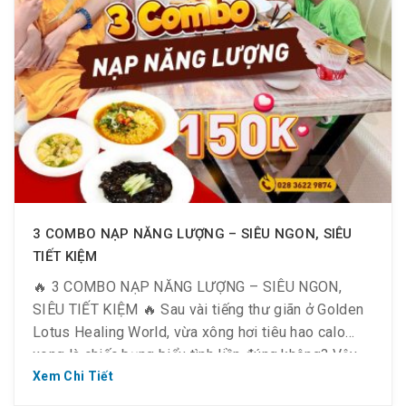
3 COMBO NẠP NĂNG LƯỢNG – SIÊU NGON, SIÊU
TIẾT KIỆM
🔥 3 COMBO NẠP NĂNG LƯỢNG – SIÊU NGON,
SIÊU TIẾT KIỆM 🔥 Sau vài tiếng thư giãn ở Golden
Lotus Healing World, vừa xông hơi tiêu hao calo
xong là chiếc bụng biểu tình liền đúng không? Vậy
thì đây, Golden Kitchen – nhà hàng nằm ngay trong
Xem Chi Tiết
khuôn viên khu phức hợp, sẵn […]