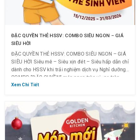
ĐẶC QUYỀN THẺ HSSV: COMBO SIÊU NGON – GIÁ
SIÊU HỜI
ĐẶC QUYỀN THẺ HSSV: COMBO SIÊU NGON – GIÁ
SIÊU HỜI Siêu mê – Siêu xịn đét – Siêu hấp dẫn chỉ
dành cho HSSV khi trải nghiệm dịch vụ Nghỉ dưỡng:
COMBO “ĐẶC QUYỀN” món ngon tròn vị- no tròn
bụng – giá tròn ví: Combo 1 người: ĂN XẢ LÁNG CHỈ
Xem Chi Tiết
115K (giá […]