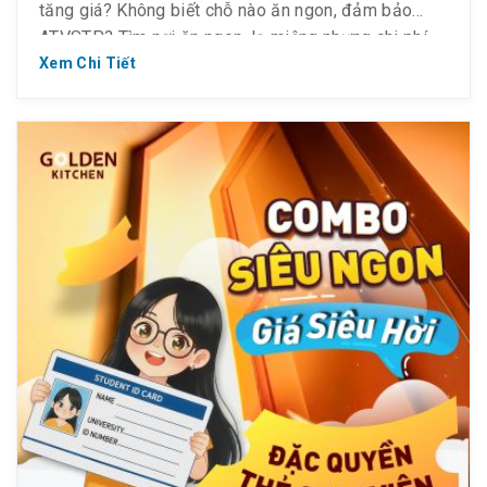
tăng giá? Không biết chỗ nào ăn ngon, đảm bảo
ATVSTP? Tìm nơi ăn ngon, lạ miệng nhưng chi phí
phải chăng? Mời bạn ghé Golden Kitchen nhé – nhà
Xem Chi Tiết
hàng ẩm thực Á […]