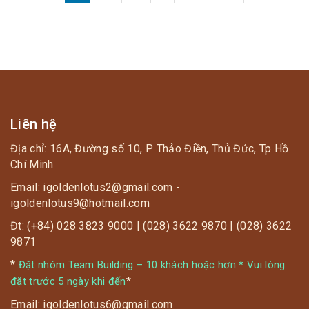
TRANG
BÀI
VIẾT
Liên hệ
Địa chỉ: 16A, Đường số 10, P. Thảo Điền, Thủ Đức, Tp Hồ
Chí Minh
Email: igoldenlotus2@gmail.com -
igoldenlotus9@hotmail.com
Đt: (+84) 028 3823 9000 | (028) 3622 9870 | (028) 3622
9871
*
Đặt nhóm Team Building – 10 khách hoặc hơn * Vui lòng
*
đặt trước 5 ngày khi đến
Email: igoldenlotus6@gmail.com