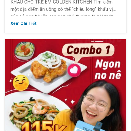
KHẨU CHO TRẺ EM GOLDEN KITCHEN Tìm kiếm
một địa điểm ăn uống có thể “chiều lòng” khẩu vị
của cả ông bà lẫn các bạn nhỏ thường là bài toán
khó cho mỗi dịp tụ họp. Golden Kitchen mang đến
Xem Chi Tiết
lựa chọn hoàn hảo với […]