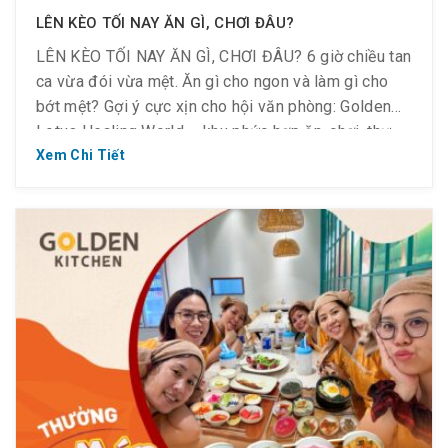
LÊN KÈO TỐI NAY ĂN GÌ, CHƠI ĐÂU?
LÊN KÈO TỐI NAY ĂN GÌ, CHƠI ĐÂU? 6 giờ chiều tan
ca vừa đói vừa mệt. Ăn gì cho ngon và làm gì cho
bớt mệt? Gợi ý cực xịn cho hội văn phòng: Golden
Lotus Healing World – khu phức hợp ăn, chơi, thư
giãn nhưng nạp đủ năng lượng và tăng cường […]
Xem Chi Tiết