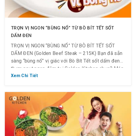
TRỌN VỊ NGON “BÙNG NỔ” TỪ BÒ BÍT TẾT SỐT
DẤM ĐEN
TRỌN VỊ NGON “BÙNG NỔ” TỪ BÒ BÍT TẾT SỐT
DẤM ĐEN (Golden Beef Steak – 215K) Bạn đã sẵn
sàng “bùng nổ” vị giác với Bò Bít Tết sốt dấm đen
thơm ngọt ngon đậm tại Golden Kitchen chưa? Món
ăn được chế biến bởi đầu bếp 10 năm kinh nghiệm,
Xem Chi Tiết
hương vị chuẩn […]