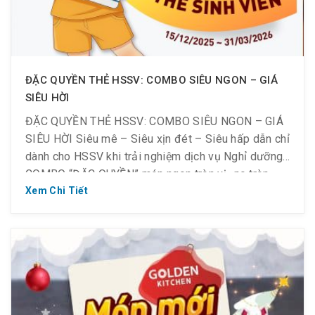
ĐẶC QUYỀN THẺ HSSV: COMBO SIÊU NGON – GIÁ
SIÊU HỜI
ĐẶC QUYỀN THẺ HSSV: COMBO SIÊU NGON – GIÁ
SIÊU HỜI Siêu mê – Siêu xịn đét – Siêu hấp dẫn chỉ
dành cho HSSV khi trải nghiệm dịch vụ Nghỉ dưỡng:
COMBO “ĐẶC QUYỀN” món ngon tròn vị- no tròn
bụng – giá tròn ví: Combo 1 người: ĂN XẢ LÁNG CHỈ
Xem Chi Tiết
115K (giá […]