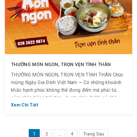
THƯỞNG MÓN NGON, TRỌN VẸN TÌNH THÂN
THƯỞNG MÓN NGON, TRỌN VẸN TÌNH THÂN Chúc
mừng Ngày Gia Đình Việt Nam ~ Có những khoảnh
khắc hạnh phúc không thể đong đếm mà phải từ
cảm nhận bằng trái tim… hạnh phúc là khi cả nhà
cùng ngồi bên nhau, Golden Kitchen sẽ cùng bạn
Xem Chi Tiết
vun đắp những khoảnh khắc quý giá […]
PHÂN
1
…
2
4
Trang Sau