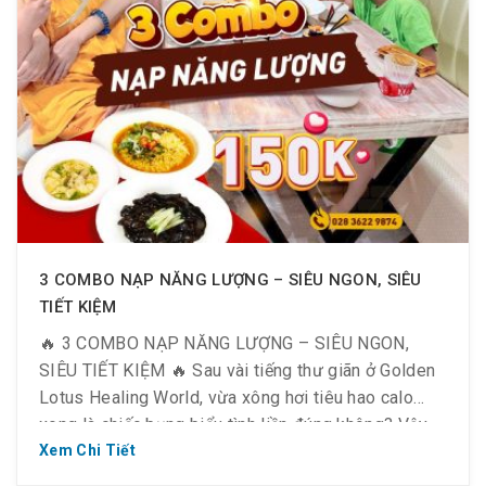
3 COMBO NẠP NĂNG LƯỢNG – SIÊU NGON, SIÊU
TIẾT KIỆM
🔥 3 COMBO NẠP NĂNG LƯỢNG – SIÊU NGON,
SIÊU TIẾT KIỆM 🔥 Sau vài tiếng thư giãn ở Golden
Lotus Healing World, vừa xông hơi tiêu hao calo
xong là chiếc bụng biểu tình liền đúng không? Vậy
thì đây, Golden Kitchen – nhà hàng nằm ngay trong
Xem Chi Tiết
khuôn viên khu phức hợp, sẵn […]