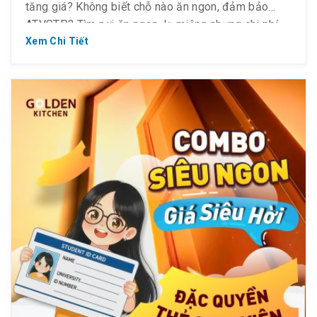
tăng giá? Không biết chỗ nào ăn ngon, đảm bảo
ATVSTP? Tìm nơi ăn ngon, lạ miệng nhưng chi phí
phải chăng? Mời bạn ghé Golden Kitchen nhé – nhà
Xem Chi Tiết
hàng ẩm thực Á […]