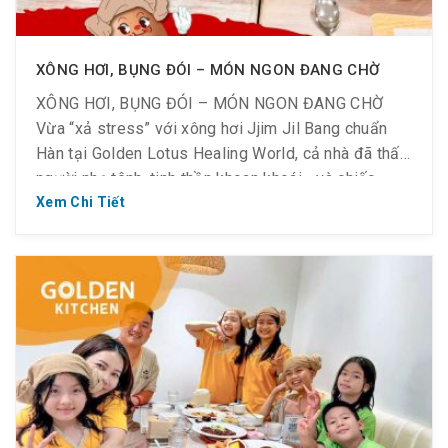
XÔNG HƠI, BỤNG ĐÓI – MÓN NGON ĐANG CHỜ
XÔNG HƠI, BỤNG ĐÓI – MÓN NGON ĐANG CHỜ
Vừa “xả stress” với xông hơi Jjim Jil Bang chuẩn
Hàn tại Golden Lotus Healing World, cả nhà đã thấy
người nhẹ tênh, tinh thần khoan khoái… và chiếc
bụng thì bắt đầu “sôi ùng ục” muốn ăn. Thật tiện lợi,
Xem Chi Tiết
ngay trong cùng khuôn viên […]