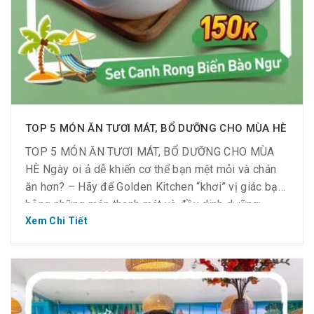
TOP 5 MÓN ĂN TƯƠI MÁT, BỔ DƯỠNG CHO MÙA HÈ
TOP 5 MÓN ĂN TƯƠI MÁT, BỔ DƯỠNG CHO MÙA
HÈ Ngày oi ả dễ khiến cơ thể bạn mệt mỏi và chán
ăn hơn? – Hãy để Golden Kitchen “khơi” vị giác bạn
bằng những món thanh mát và đầy dinh dưỡng:
Salad Rau Trộn & Bánh Mì Tỏi (135.000VND): cân
Xem Chi Tiết
bằng vị giác […]