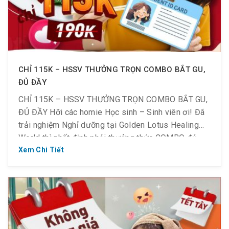
CHỈ 115K – HSSV THƯỞNG TRỌN COMBO BẮT GU,
ĐỦ ĐẦY
CHỈ 115K – HSSV THƯỞNG TRỌN COMBO BẮT GU,
ĐỦ ĐẦY Hỡi các homie Học sinh – Sinh viên ơi! Đã
trải nghiệm Nghỉ dưỡng tại Golden Lotus Healing
World thì nhất định phải thưởng thức COMBO đủ
đầy với giá siêu mềm tại nhà hàng nhé ~ Chỉ còn
Xem Chi Tiết
115K/combo (giá gốc 190K): Combo […]