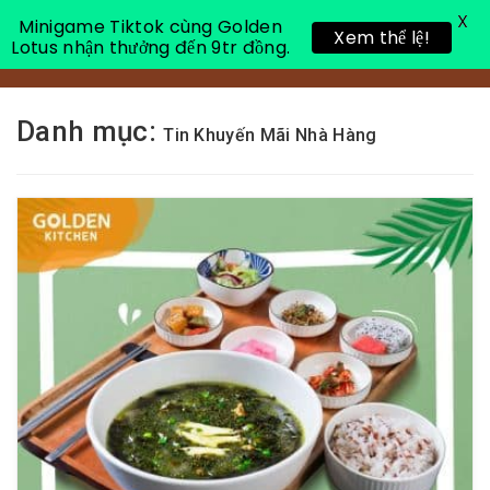
X
Minigame Tiktok cùng Golden
Xem thể lệ!
Lotus nhận thưởng đến 9tr đồng.
Toggle 
Danh mục:
Tin Khuyến Mãi Nhà Hàng