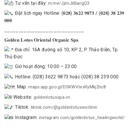
Tư vấn tại đây:
m.me/JjimJilBangQ3
Đặt lịch ngay Hotline: (𝟎𝟐𝟖) 𝟑𝟔𝟐𝟐 𝟗𝟖𝟕𝟑 / (𝟎𝟐𝟖) 𝟑𝟖 𝟐𝟑𝟗
𝟎𝟎𝟎
_____________________________
𝐆𝐨𝐥𝐝𝐞𝐧 𝐋𝐨𝐭𝐮𝐬 𝐎𝐫𝐢𝐞𝐧𝐭𝐚𝐥 𝐎𝐫𝐠𝐚𝐧𝐢𝐜 𝐒𝐩𝐚
Địa chỉ: 16A đường số 10, KP 2, P. Thảo Điền, Tp.
Thủ Đức
Giờ hoạt động: 10:00 – 23:00
Hotline: (028) 3622 9873 hoặc (028) 38 239 000
Map:
maps.app.goo.gl/DSKWVtexRyMkj2hc8
Website:
goldenlotusspa.vn
Tiktok:
tiktok.com/@goldenlotusworldvn
Instagram:
instagram.com/goldenlotus_healingworld/