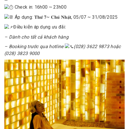
—
Check in: 16h00 ~ 23h00
Áp dụng: 𝐓𝐡𝐮̛́ 𝟕~ 𝐂𝐡𝐮̉ 𝐍𝐡𝐚̣̂𝐭, 05/07 ~ 31/08/2025
Điều kiện áp dụng ưu đãi:
– Dành cho tất cả khách hàng
– Booking trước qua hotline
(028) 3622 9873 hoặc
(028) 3823 9000