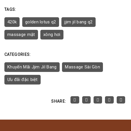
TAGS:
420k
golden lotus q2
jjim jil bang q2
massage mặt
xông hơi
CATEGORIES:
Khuyến Mãi Jjim Jil Bang
Massage Sài Gòn
Ưu đãi đặc biệt
SHARE: