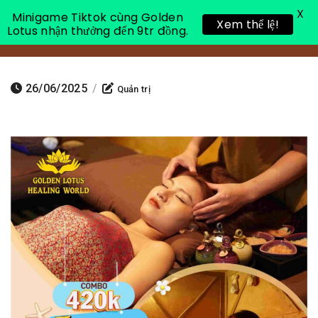
X
Minigame Tiktok cùng Golden
Xem thể lệ!
Lotus nhận thưởng đến 9tr đồng.
Toggle 
26/06/2025
/
Quản trị