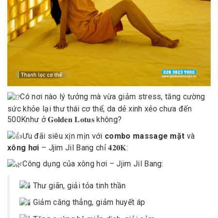
Có nơi nào lý tưởng mà vừa giảm stress, tăng cường
sức khỏe lại thư thái cơ thể, da dẻ xinh xẻo chưa đến
500K
như ở 𝐆𝐨𝐥𝐝𝐞𝐧 𝐋𝐨𝐭𝐮𝐬 không?
Ưu đãi siêu xịn mịn với
combo massage mặt
và
xông hơi
– Jjim Jil Bang chỉ 𝟒𝟐𝟎𝐊:
Công dụng của xông hơi – Jjim Jil Bang:
Thư giãn, giải tỏa tinh thần
Giảm căng thẳng, giảm huyết áp