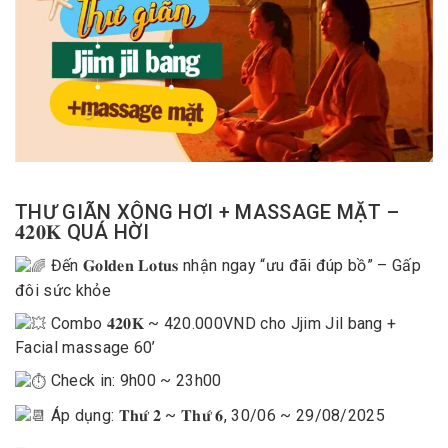
THƯ GIÃN XÔNG HƠI + MASSAGE MẶT –
𝟒𝟐𝟎𝐊 QUÁ HỜI
Đến 𝐆𝐨𝐥𝐝𝐞𝐧 𝐋𝐨𝐭𝐮𝐬 nhận ngay “ưu đãi đúp bồ” – Gấp
đôi sức khỏe
Combo
𝟒𝟐𝟎𝐊 ~ 420.000VND
cho Jjim Jil bang +
Facial massage 60’
Check in: 9h00 ~ 23h00
Áp dụng: 𝐓𝐡𝐮̛́ 𝟐 ~ 𝐓𝐡𝐮̛́ 𝟔, 30/06 ~ 29/08/2025