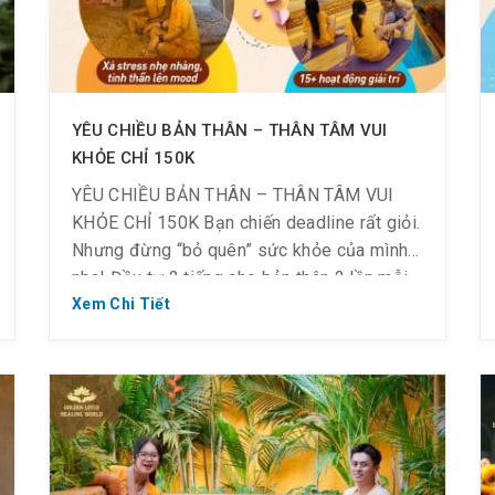
YÊU CHIỀU BẢN THÂN – THÂN TÂM VUI
KHỎE CHỈ 150K
YÊU CHIỀU BẢN THÂN – THÂN TÂM VUI
KHỎE CHỈ 150K Bạn chiến deadline rất giỏi.
Nhưng đừng “bỏ quên” sức khỏe của mình
nha! Đầu tư 2 tiếng cho bản thân 2 lần mỗi
tuần, trước khi quay lại với guồng quay cũ
Xem Chi Tiết
cũng là cách để yêu chính mình. #𝟏𝟓𝟎𝐤 ~
150.000VNĐ/ vé nghỉ dưỡng […]