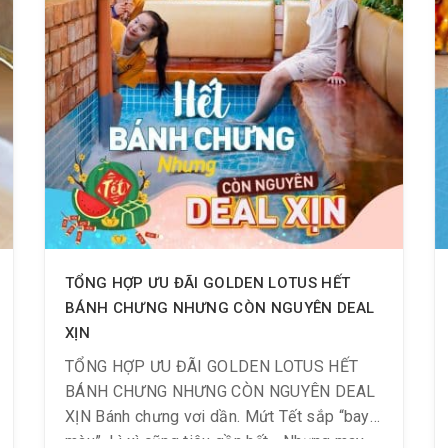
TỔNG HỢP ƯU ĐÃI GOLDEN LOTUS HẾT
BÁNH CHƯNG NHƯNG CÒN NGUYÊN DEAL
XỊN
TỔNG HỢP ƯU ĐÃI GOLDEN LOTUS HẾT
BÁNH CHƯNG NHƯNG CÒN NGUYÊN DEAL
XỊN Bánh chưng vơi dần. Mứt Tết sắp “bay
màu”. Lì xì cũng tiêu gần hết… Nhưng may