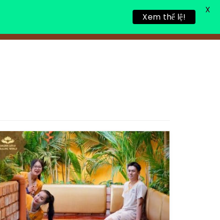
X
Xem thể lệ!
TIN TỨC
TUYỂN DỤNG
LIÊN HỆ