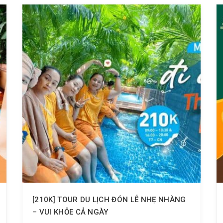
[210K] TOUR DU LỊCH ĐÓN LỄ NHẸ NHÀNG
– VUI KHỎE CẢ NGÀY