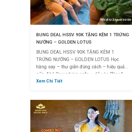
BUNG DEAL HSSV 90K TẶNG KÈM 1 TRỨNG
NƯỚNG – GOLDEN LOTUS
BUNG DEAL HSSV 90K TẶNG KÈM 1
TRỨNG NƯỚNG – GOLDEN LOTUS Học
hăng say – thư giãn đúng cách – hiệu quả
gấp đôi! Coworking cafe – dễ vào “flow”
Không gian học tập thư giãn, khơi nguồn
Xem Chi Tiết
sáng tạo, vừa dễ dàng kết nối Học đúng
nhịp – nghỉ đúng lúc, duy trì […]