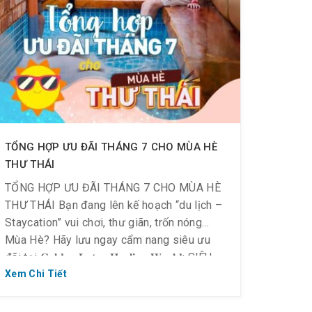
TỔNG HỢP ƯU ĐÃI THÁNG 7 CHO MÙA HÈ
THƯ THÁI
TỔNG HỢP ƯU ĐÃI THÁNG 7 CHO MÙA HÈ
THƯ THÁI Bạn đang lên kế hoạch “du lịch –
Staycation” vui chơi, thư giãn, trốn nóng
Mùa Hè? Hãy lưu ngay cẩm nang siêu ưu
đãi tại 𝐆𝐨𝐥𝐝𝐞𝐧 𝐋𝐨𝐭𝐮𝐬 𝐇𝐞𝐚𝐥𝐢𝐧𝐠 𝐖𝐨𝐫𝐥𝐝: SIÊU
ƯU ĐÃI vé NGHỈ DƯỠNG – HEALING
Xem Chi Tiết
WORLD: Ưu đãi THÁNG vé Healing […]