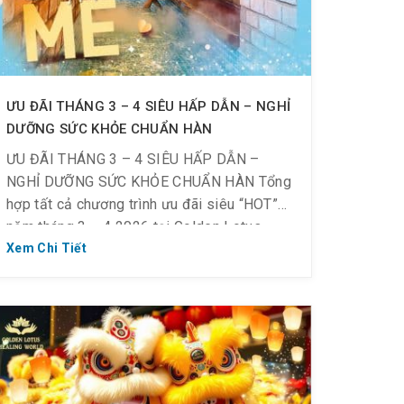
ƯU ĐÃI THÁNG 3 – 4 SIÊU HẤP DẪN – NGHỈ
DƯỠNG SỨC KHỎE CHUẨN HÀN
ƯU ĐÃI THÁNG 3 – 4 SIÊU HẤP DẪN –
NGHỈ DƯỠNG SỨC KHỎE CHUẨN HÀN Tổng
hợp tất cả chương trình ưu đãi siêu “HOT”
năm tháng 3 – 4 2026 tại Golden Lotus
Healing Wolrd dành cho tất cả mọi người.⚠️
Xem Chi Tiết
Lưu ý quan trọng: * Các ưu đãi KHÔNG áp
dụng vào […]