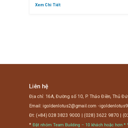
healing – Nghỉ dưỡng không giới hạn
Xem Chi Tiết
check-out Combo #𝟒𝟓𝟓𝐊 ~ 455.000VNĐ
Nữ I […]
Liên hệ
Địa chỉ: 16A, Đường số 10, P. Thảo Điền, Thủ Đứ
Email: igoldenlotus2@gmail.com -igoldenlotu
Đt: (+84) 028 3823 9000 | (028) 3622 9870 | (
*
Đặt nhóm Team Building – 10 khách hoặc hơn * V