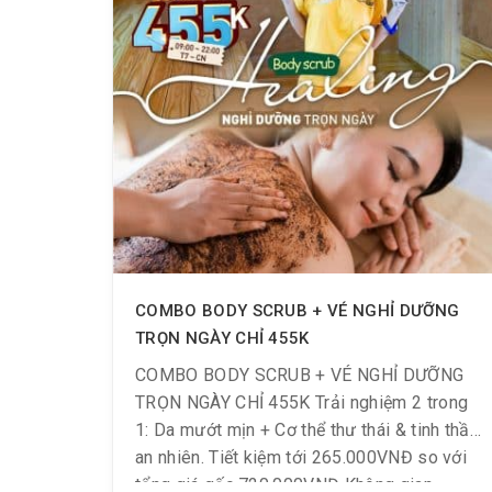
COMBO BODY SCRUB + VÉ NGHỈ DƯỠNG
TRỌN NGÀY CHỈ 455K
COMBO BODY SCRUB + VÉ NGHỈ DƯỠNG
TRỌN NGÀY CHỈ 455K Trải nghiệm 2 trong
1: Da mướt mịn + Cơ thể thư thái & tinh thần
an nhiên. Tiết kiệm tới 265.000VNĐ so với
tổng giá gốc 720.000VNĐ Không gian