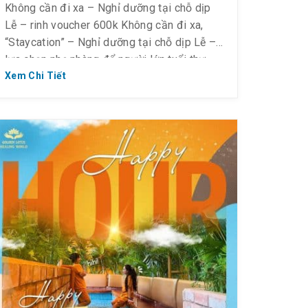
Không cần đi xa – Nghỉ dưỡng tại chỗ dịp
Lễ – rinh voucher 600k Không cần đi xa,
“Staycation” – Nghỉ dưỡng tại chỗ dịp Lễ –
lựa chọn nhẹ nhàng để người lớn tuổi thư
giãn và gia đình vẫn tận hưởng trọn vẹn bên
Xem Chi Tiết
nhau. Ngay tại Sài Gòn, khu phức hợp […]