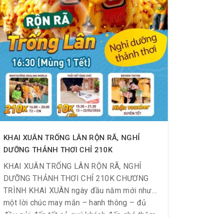
KHAI XUÂN TRỐNG LÂN RỘN RÃ, NGHỈ
DƯỠNG THẢNH THƠI CHỈ 210K
KHAI XUÂN TRỐNG LÂN RỘN RÃ, NGHỈ
DƯỠNG THẢNH THƠI CHỈ 210K CHƯƠNG
TRÌNH KHAI XUÂN ngày đầu năm mới như
một lời chúc may mắn – hanh thông – đủ
đầy gửi đến tất cả quý khách đến ghé thăm