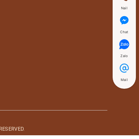
Nail
Chat
Zalo
Mail
RESERVED.