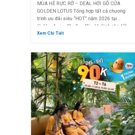
MÙA HÈ RỰC RỠ – DEAL HỜI GÕ CỬA
GOLDEN LOTUS Tổng hợp tất cả chương
trình ưu đãi siêu “HOT” năm 2026 tại
𝐆𝐨𝐥𝐝𝐞𝐧 𝐋𝐨𝐭𝐮𝐬 𝐇𝐞𝐚𝐥𝐢𝐧𝐠 𝐖𝐨𝐫𝐥𝐝 dành cho tất
cả khách hàng. *Lưu ý: Các dịch vụ chưa
Xem Chi Tiết
bao gồm VAT SIÊU ƯU ĐÃI vé NGHỈ DƯỠNG
– HEALING WORLD: Happy Hour – […]