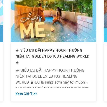
🔥 SIÊU ƯU ĐÃI HAPPY HOUR THƯỜNG
NIÊN TẠI GOLDEN LOTUS HEALING WORLD
🔥
🔥 SIÊU ƯU ĐÃI HAPPY HOUR THƯỜNG
NIÊN TẠI GOLDEN LOTUS HEALING
WORLD 🔥 Dù là sáng sớm hay tối muộn,
bạn cũng có thể tận hưởng không gian nghỉ
dưỡng đẳng cấp với đầy đủ các phòng đá
Xem Chi Tiết
nóng, phòng xông hơi, bể sục, khu nghỉ
dưỡng, khu vui chơi giải trí và nhiều […]