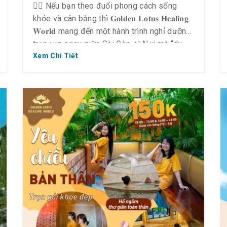
🧘‍♀️ Nếu bạn theo đuổi phong cách sống
khỏe và cân bằng thì 𝐆𝐨𝐥𝐝𝐞𝐧 𝐋𝐨𝐭𝐮𝐬 𝐇𝐞𝐚𝐥𝐢𝐧𝐠
𝐖𝐨𝐫𝐥𝐝 mang đến một hành trình nghỉ dưỡng
trọn vẹn ngay giữa Sài Gòn.🌿 Nơi mà “du
lịch nghỉ dưỡng” – thư giãn – giải trí hòa
Xem Chi Tiết
quyện trong một trải nghiệm liền mạch, đủ
để bạn tận hưởng […]