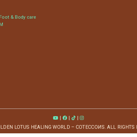
 Foot & Body care
YM
|
|
|
OLDEN LOTUS HEALING WORLD – COTECCOИS. ALL RIGHTS 