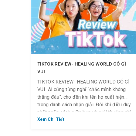
TIKTOK REVIEW- HEALING WORLD CÓ GÌ
VUI
TIKTOK REVIEW- HEALING WORLD CÓ GÌ
VUI ️ Ai cũng từng nghĩ “chắc mình không
thắng đâu”, cho đến khi tên họ xuất hiện
trong danh sách nhận giải. Đôi khi điều duy
nhất ngăn cách giữa bạn và giải thưởng chỉ
là nút “Đăng”. Hãy xem Clip & lắng nghe
Xem Chi Tiết
những người đã chiến […]