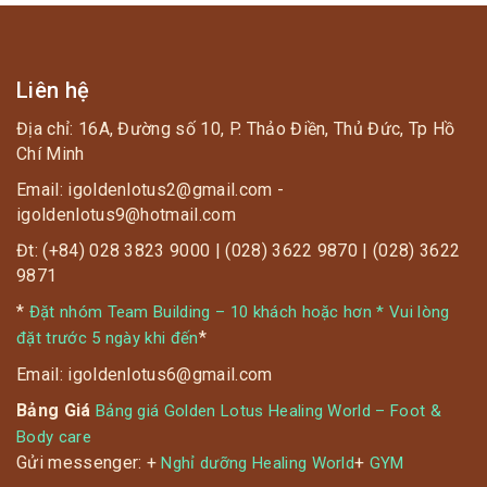
Liên hệ
Địa chỉ: 16A, Đường số 10, P. Thảo Điền, Thủ Đức, Tp Hồ
Chí Minh
Email: igoldenlotus2@gmail.com -
igoldenlotus9@hotmail.com
Đt: (+84) 028 3823 9000 | (028) 3622 9870 | (028) 3622
9871
*
Đặt nhóm Team Building – 10 khách hoặc hơn * Vui lòng
*
đặt trước 5 ngày khi đến
Email: igoldenlotus6@gmail.com
Bảng Giá
Bảng giá Golden Lotus Healing World – Foot &
Body care
Gửi messenger: +
+
Nghỉ dưỡng Healing World
GYM