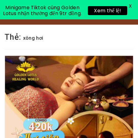
X
Minigame Tiktok cùng Golden
Xem thể lệ!
Lotus nhận thưởng đến 9tr đồng.
Toggle 
Thẻ:
xông hơi