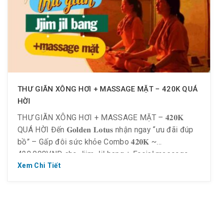
THƯ GIÃN XÔNG HƠI + MASSAGE MẶT – 420K QUÁ
HỜI
THƯ GIÃN XÔNG HƠI + MASSAGE MẶT – 𝟒𝟐𝟎𝐊
QUÁ HỜI Đến 𝐆𝐨𝐥𝐝𝐞𝐧 𝐋𝐨𝐭𝐮𝐬 nhận ngay “ưu đãi đúp
bồ” – Gấp đôi sức khỏe Combo 𝟒𝟐𝟎𝐊 ~
420.000VND cho Jjim Jil bang + Facial massage
60’ Check in: 9h00 ~ 23h00 Áp dụng: 𝐓𝐡𝐮̛́ 𝟐 ~ 𝐓𝐡𝐮̛́
Xem Chi Tiết
𝟔, 30/06 ~ 29/08/2025 — Check in: 16h00 […]