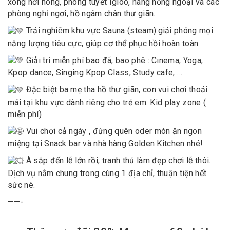
xông hơi nóng, phòng tuyết Igloo, hang hồng ngoại và các
phòng nghỉ ngơi, hồ ngâm chân thư giãn.
Trải nghiệm khu vực Sauna (steam):giải phóng mọi
năng lượng tiêu cực, giúp cơ thể phục hồi hoàn toàn
Giải trí miễn phí bao đã, bao phê : Cinema, Yoga,
Kpop dance, Singing Kpop Class, Study cafe, …
Đặc biệt ba mẹ tha hồ thư giãn, con vui chơi thoải
mái tại khu vực dành riêng cho trẻ em: Kid play zone (
miễn phí)
Vui chơi cả ngày , đừng quên oder món ăn ngon
miệng tại Snack bar và nhà hàng Golden Kitchen nhé!
À sắp đến lễ lớn rồi, tranh thủ làm đẹp chơi lễ thôi.
Dịch vụ nằm chung trong cùng 1 địa chỉ, thuận tiện hết
sức nè.
——-