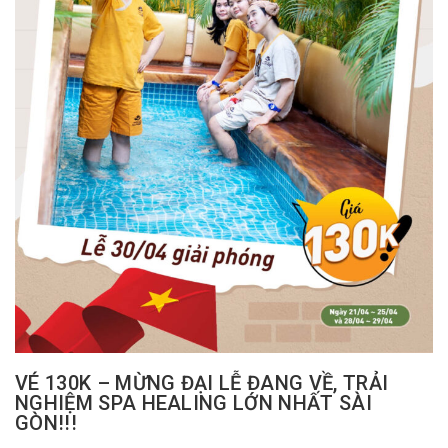
VÉ 130K – MỪNG ĐẠI LỄ ĐANG VỀ, TRẢI
NGHIỆM SPA HEALING LỚN NHẤT SÀI
GÒN!!!