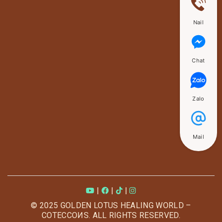
Nail
Chat
Zalo
Mail
|
|
|
© 2025 GOLDEN LOTUS HEALING WORLD –
COTECCOИS. ALL RIGHTS RESERVED.