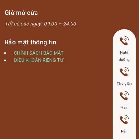
Giờ mở cửa
Tất cả các ngày:
09:00 – 24:00
Bảo mật thông tin
CHÍNH SÁCH BẢO MẬT
Nghỉ
ĐIỀU KHOẢN RIÊNG TƯ
dưỡng
Thư giãn
Hair
Nail