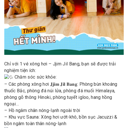
Chỉ với 1 vé xông hơi – Jjim Jil Bang, bạn sẽ được trải
nghiệm tiện ích:
Chăm sóc sức khỏe:
– Các phòng xông hơi 𝐉𝐣𝐢𝐦 𝐉𝐢𝐥 𝐁𝐚𝐧𝐠: Phòng bùn khoáng
thuốc Bắc, phòng đá núi lửa, phòng đá muối Himalaya,
phòng gỗ thông Hinoki, phòng tuyết igloo, hang hồng
ngoại…
– Hồ ngâm chân nóng-lạnh ngoài trời
– Khu vực Sauna: Xông hơi ướt-khô, bồn sục Jacuzzi &
bồn ngâm toàn thân nóng-lạnh