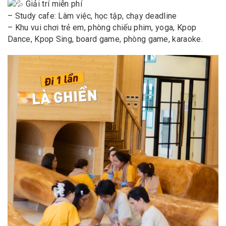
Giải trí miễn phí
– Study cafe: Làm việc, học tập, chạy deadline
– Khu vui chơi trẻ em, phòng chiếu phim, yoga, Kpop
Dance, Kpop Sing, board game, phòng game, karaoke.