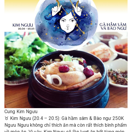
Cung Kim Ngưu
♉️ Kim Ngưu (20.4 – 20.5): Gà hầm sâm & Bào ngư 250K
Ngưu Ngưu không chỉ thích ăn mà còn rất thích bình phẩm
về món ăn. Vì vậy, Kim Ngưu sẽ lần lượt ăn hết từng món,