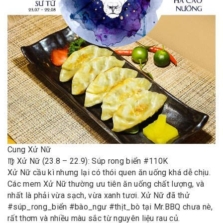
Cung Xử Nữ
♍️ Xử Nữ (23.8 – 22.9): Súp rong biển #110K
Xử Nữ cầu kì nhưng lại có thói quen ăn uống khá dễ chịu.
Các mem Xử Nữ thường ưu tiên ăn uống chất lượng, và
nhất là phải vừa sạch, vừa xanh tươi. Xử Nữ đã thử
#súp_rong_biển #bào_ngư #thịt_bò tại Mr.BBQ chưa nè,
rất thơm và nhiều màu sắc từ nguyên liệu rau củ.