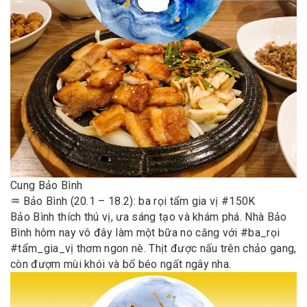
Cung Bảo Bình
♒️ Bảo Bình (20.1 – 18.2): ba rọi tẩm gia vị #150K
Bảo Bình thích thú vị, ưa sáng tạo và khám phá. Nhà Bảo
Bình hôm nay vô đây làm một bữa no căng với #ba_rọi
#tẩm_gia_vị thơm ngon nè. Thịt được nấu trên chảo gang,
còn đượm mùi khói và bổ béo ngất ngây nha.