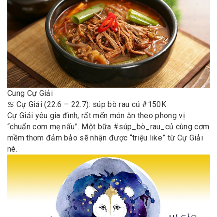
Cung Cự Giải
♋️ Cự Giải (22.6 – 22.7): súp bò rau củ #150K
Cự Giải yêu gia đình, rất mến món ăn theo phong vị
“chuẩn cơm mẹ nấu”. Một bữa #súp_bò_rau_củ cùng cơm
mềm thơm đảm bảo sẽ nhận được “triệu like” từ Cự Giải
nè.