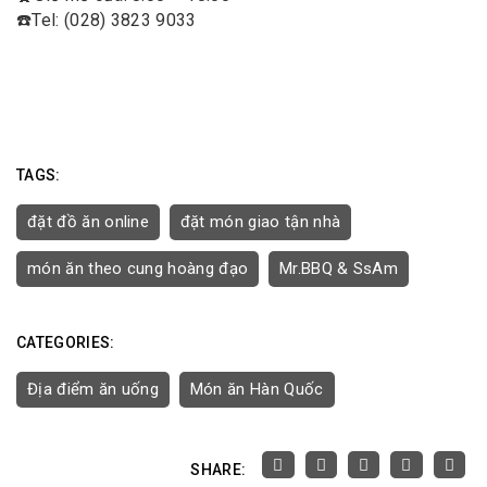
☎️
Tel: (028) 3823 9033
TAGS:
đặt đồ ăn online
đặt món giao tận nhà
món ăn theo cung hoàng đạo
Mr.BBQ & SsAm
CATEGORIES:
Địa điểm ăn uống
Món ăn Hàn Quốc
SHARE: