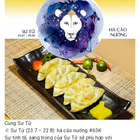
Cung Sư Tử
♌️ Sư Tử (23.7 – 22.8): há cảo nướng #65K
Sự tinh tế, sang trọng của Sư Tử sẽ phù hợp với