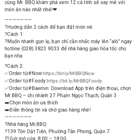
cùng Mr. BBQ khám phá xem 12 cá tính sẽ say mê với
món ăn nào nhất nhé!
❤
———————
?
Hướng dẫn 2 cách để bạn đặt món nè:
?
Cách 1:
?
Muốn nhanh gọn lẹ, bạn chỉ cần nhấc máy lên “alô” ngay
hotline (028) 3823 9033 để nhà hàng giao hỏa tốc cho
bạn nha.
?
Cách 2:
✅
Order từ
#
Now
:
https://bit.ly/MrBBQNow
✅
Order từ
#
Foody
:
https://bit.ly/MrBBQFoody
✅
Order từ
#
Baemin
: Download App trên điện thoại, chọn
Mr.BBQ – chi nhánh 27 Phạm Ngọc Thạch, Quận 3
➡️
Chọn món ăn ưa thích
➡️
Điền thông tin và chờ giao hàng nhé!
———————
?
Nhà hàng Mr.BBQ
?
139 Tôn Dật Tiên, Phường Tân Phong, Quận 7
⏰
Giờ mở cửa: 8:00 – 18:00