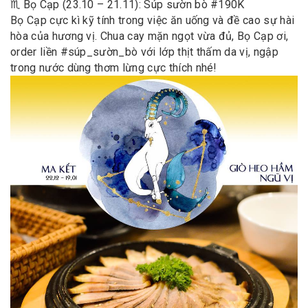
♏️ Bọ Cạp (23.10 – 21.11): Súp sườn bò #190K
Bọ Cạp cực kì kỹ tính trong việc ăn uống và đề cao sự hài
hòa của hương vị. Chua cay mặn ngọt vừa đủ, Bọ Cạp ơi,
order liền #súp_sườn_bò với lớp thịt thấm da vị, ngập
trong nước dùng thơm lừng cực thích nhé!