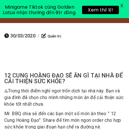
X
Minigame Tiktok cùng Golden
Xem thể lệ!
Lotus nhận thưởng đến 9tr đồng.
Toggle 
30/03/2020
/
Quản trị
12 CUNG HOÀNG ĐẠO SẼ ĂN GÌ TẠI NHÀ ĐỂ
CẢI THIỆN SỨC KHỎE?
♨️
Trong thời điểm nghỉ ngơi trốn dịch tại nhà này. Bạn và
gia đình đã chọn cho mình những món ăn để cải thiện sức
khỏe tốt nhất chưa.
Mr. BBQ chia sẻ đến các bạn một số món ăn theo ” 12
Cung Hoàng Đạo”. Share để tìm món ngon order cho hợp
sức khỏe trong giai đoạn hạn chế ra đường nè.