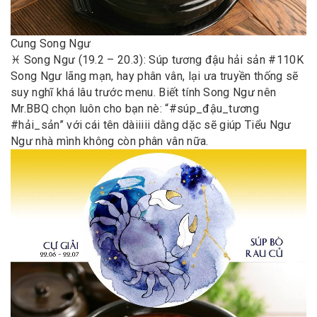
Cung Song Ngư
♓️ Song Ngư (19.2 – 20.3): Súp tương đậu hải sản #110K
Song Ngư lãng mạn, hay phân vân, lại ưa truyền thống sẽ
suy nghĩ khá lâu trước menu. Biết tính Song Ngư nên
Mr.BBQ chọn luôn cho bạn nè: “#súp_đậu_tương
#hải_sản” với cái tên dàiiiii dằng dặc sẽ giúp Tiểu Ngư
Ngư nhà mình không còn phân vân nữa.