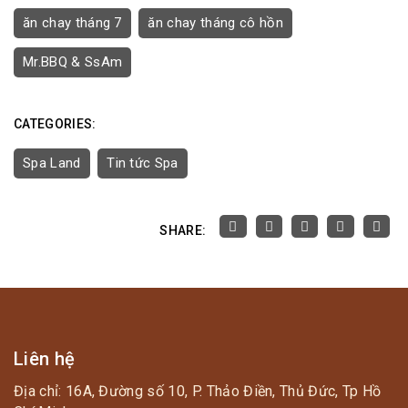
ăn chay tháng 7
ăn chay tháng cô hồn
Mr.BBQ & SsAm
CATEGORIES:
Spa Land
Tin tức Spa
SHARE:
Liên hệ
Địa chỉ: 16A, Đường số 10, P. Thảo Điền, Thủ Đức, Tp Hồ