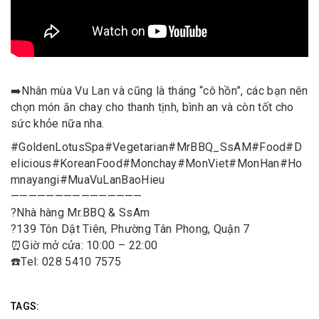
➡️
Nhân mùa Vu Lan và cũng là tháng “cô hồn”, các bạn nên
chọn món ăn chay cho thanh tịnh, bình an và còn tốt cho
sức khỏe nữa nha.
#
GoldenLotusSpa
#
Vegetarian
#
MrBBQ_SsAM
#
Food
#
D
elicious
#
KoreanFood
#
Monchay
#
MonViet
#
MonHan
#
Ho
mnayangi
#
MuaVuLanBaoHieu
———————————————
?
Nhà hàng Mr.BBQ & SsAm
?
139 Tôn Dật Tiên, Phường Tân Phong, Quận 7
⏰
Giờ mở cửa: 10:00 – 22:00
☎️
Tel: 028 5410 7575
TAGS: