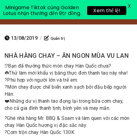
X
Minigame Tiktok cùng Golden
Xem thể lệ!
Lotus nhận thưởng đến 9tr đồng.
Toggle 
13/08/2019
/
Quản trị
NHÀ HÀNG CHAY – ĂN NGON MÙA VU LAN
⁉️
Bạn đã thưởng thức món chay Hàn Quốc chưa?
☘️
Thử làm mới khẩu vị bằng thực đơn thanh tao này nha!
?
Phù hợp với người lớn và trẻ em.
?
Món chay được chế biến xanh sạch bởi đầu bếp người
Hàn.
❤️
Những dư vị thanh tao đọng lại trong bữa cơm chay,
cho cả gia đình thanh tịnh, bình yên và may mắn.
?
Ghé nhà hàng Mr. BBQ & Ssam và làm quen với các món
chay Hàn Quốc hương vị đặc sắc này:
?
Cơm trộn chay Hàn Quốc 130K