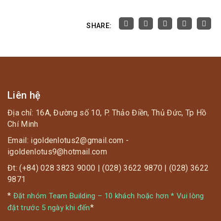
SHARE:
Liên hệ
Địa chỉ: 16A, Đường số 10, P. Thảo Điền, Thủ Đức, Tp Hồ
Chí Minh
Email: igoldenlotus2@gmail.com -
igoldenlotus9@hotmail.com
Đt: (+84) 028 3823 9000 | (028) 3622 9870 | (028) 3622
9871
*
Đặt nhóm Team Building – 10 khách hoặc hơn * Vui lòng
*
đặt trước 5 ngày khi đến