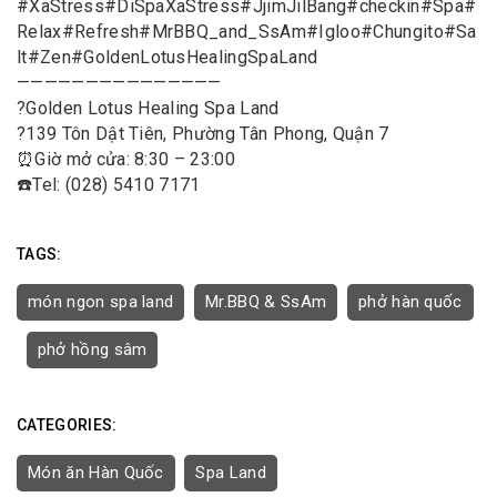
#
XaStress
#
DiSpaXaStress
#
JjimJilBang
#
checkin
#
Spa
#
Relax
#
Refresh
#
MrBBQ_and_SsAm
#
Igloo
#
Chungito
#
Sa
lt
#
Zen
#
GoldenLotusHealingSpaLand
———————————————
?
Golden Lotus Healing Spa Land
?
139 Tôn Dật Tiên, Phường Tân Phong, Quận 7
⏰
Giờ mở cửa: 8:30 – 23:00
☎️
Tel: (028) 5410 7171
TAGS:
món ngon spa land
Mr.BBQ & SsAm
phở hàn quốc
phở hồng sâm
CATEGORIES:
Món ăn Hàn Quốc
Spa Land