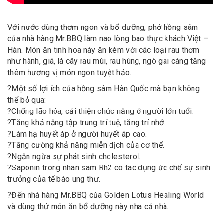
Với nước dùng thơm ngon và bổ dưỡng, phở hồng sâm
của nhà hàng Mr.BBQ làm nao lòng bao thực khách Việt –
Hàn. Món ăn tinh hoa này ăn kèm với các loại rau thơm
như hành, giá, lá cây rau mùi, rau húng, ngò gai càng tăng
thêm hương vị món ngon tuyệt hảo.
?
Một số lợi ích của hồng sâm Hàn Quốc mà bạn không
thể bỏ qua:
?
Chống lão hóa, cải thiện chức năng ở người lớn tuổi.
?
Tăng khả năng tập trung trí tuệ, tăng trí nhớ.
?
Làm hạ huyết áp ở người huyết áp cao.
?
Tăng cường khả năng miễn dịch của cơ thể.
?
Ngăn ngừa sự phát sinh cholesterol.
?
Saponin trong nhân sâm Rh2 có tác dụng ức chế sự sinh
trưởng của tế bào ung thư.
?
Đến nhà hàng Mr.BBQ của Golden Lotus Healing World
và dùng thử món ăn bổ dưỡng này nha cả nhà.