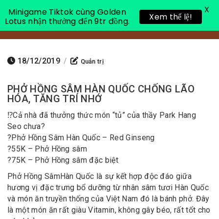
X
Minigame Tiktok cùng Golden
Xem thể lệ!
Lotus nhận thưởng đến 9tr đồng.
Toggle 
18/12/2019
/
Quản trị
PHỞ HỒNG SÂM HÀN QUỐC CHỐNG LÃO
HÓA, TĂNG TRÍ NHỚ
⁉️
Cả nhà đã thưởng thức món “tủ” của thầy Park Hang
Seo chưa?
?
Phở Hồng Sâm Hàn Quốc – Red Ginseng
?
55K – Phở Hồng sâm
?
75K – Phở Hồng sâm đặc biệt
Phở Hồng Sâm
Hàn Quốc là sự kết hợp độc đáo giữa
hương vị đặc trưng bổ dưỡng từ nhân sâm tươi Hàn Quốc
và món ăn truyền thống của Việt Nam đó là bánh phở. Đây
là một món ăn rất giàu Vitamin, không gây béo, rất tốt cho