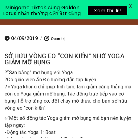
X
Minigame Tiktok cùng Golden
Xem thể lệ!
Lotus nhận thưởng đến 9tr đồng.
Toggle 
04/09/2019
/
Quản trị
SỞ HỮU VÒNG EO “CON KIẾN” NHỜ YOGA
GIẢM MỠ BỤNG
?
“San bằng” mỡ bụng với Yoga.
?
Có giáo viên Ấn Độ hướng dẫn tập luyện.
?‍♀️
Yoga không chỉ giúp tĩnh tâm, làm giảm căng thẳng mà
còn có Yoga giảm mỡ bụng. Tác động trực tiếp vào cơ
bụng, hỗ trợ tăng cơ, đốt cháy mỡ thừa, cho bạn sở hữu
vòng eo “con kiến”.
✅
Một số động tác Yoga giảm mỡ bụng mà bạn nên luyện
tập ngay:
▪️
Động tác Yoga 1: Boat