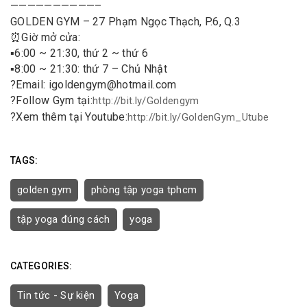
——————————–
GOLDEN GYM – 27 Phạm Ngọc Thạch, P.6, Q.3
⏰
Giờ mở cửa:
▪️
6:00 ~ 21:30, thứ 2 ~ thứ 6
▪️
8:00 ~ 21:30: thứ 7 – Chủ Nhật
?
Email: igoldengym@hotmail.com
?
Follow Gym tại:
http://bit.ly/Goldengym
?
Xem thêm tại Youtube:
http://bit.ly/GoldenGym_Utube
TAGS:
golden gym
phòng tập yoga tphcm
tập yoga đúng cách
yoga
CATEGORIES:
Tin tức - Sự kiện
Yoga