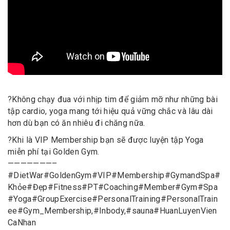
?
Không chạy đua với nhịp tim để giảm mỡ như những bài
tập cardio, yoga mang tới hiệu quả vững chắc và lâu dài
hơn dù bạn có ăn nhiêu đi chăng nữa.
?
Khi là VIP Membership bạn sẽ được luyện tập Yoga
miễn phí tại Golden Gym.
———————–
#
DietWar
#
GoldenGym
#
VIP
#
Membership
#
GymandSpa
#
Khỏe
#
Đẹp
#
Fitness
#
PT
#
Coaching
#
Member
#
Gym
#
Spa
#
Yoga
#
GroupExercise
#
PersonalTraining
#
PersonalTrain
ee
#
Gym_Membership
,
#
Inbody
,
#
sauna
#
HuanLuyenVien
CaNhan