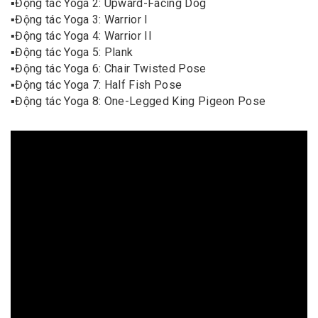
▪️
Động tác Yoga 2: Upward-Facing Dog
▪️
Động tác Yoga 3: Warrior I
▪️
Động tác Yoga 4: Warrior II
▪️
Động tác Yoga 5: Plank
▪️
Động tác Yoga 6: Chair Twisted Pose
▪️
Động tác Yoga 7: Half Fish Pose
▪️
Động tác Yoga 8: One-Legged King Pigeon Pose