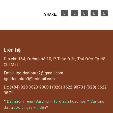
SHARE:
Liên hệ
Địa chỉ: 16A, Đường số 10, P. Thảo Điền, Thủ Đức, Tp Hồ
Chí Minh
Email: igoldenlotus2@gmail.com -
igoldenlotus9@hotmail.com
Đt: (+84) 028 3823 9000 | (028) 3622 9870 | (028) 3622
9871
*
Đặt nhóm Team Building – 10 khách hoặc hơn * Vui lòng
*
đặt trước 5 ngày khi đến