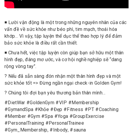
◾️ Lười vận động là một trong những nguyên nhân của các
vấn đề về sức khỏe như béo phì, tim mạch, thoái hóa
khớp… Vì vậy, tập luyện thể dục thể thao hợp lý để đảm
bảo sức khỏe là điều rất cần thiết.
◾️ Chưa hết, việc tập luyện còn giúp bạn sở hữu một thân
hình đẹp, đáng mơ ước, và cơ hội nghề nghiệp sẽ “dang
rộng vòng tay”.
? Nếu đã sẵn sàng đón nhận một thân hình đẹp và một
sức khỏe tốt => Đừng ngần ngại check-in Golden Gym!
? Chúng tôi đợi bạn yêu thương bản thân mình…
#DietWar #GoldenGym #VIP #Membership
#GymandSpa #Khỏe #Đẹp #Fitness #PT #Coaching
#Member #Gym #Spa #Yoga #GroupExercise
#PersonalTraining #PersonalTrainee
#Gym_Membership, #Inbody, #sauna