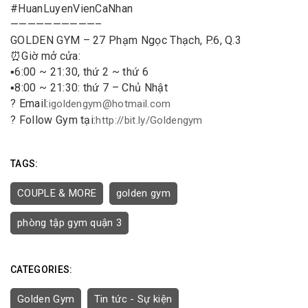
#HuanLuyenVienCaNhan
——————————–
GOLDEN GYM – 27 Phạm Ngọc Thạch, P.6, Q.3
⏰Giờ mở cửa:
▪️6:00 ~ 21:30, thứ 2 ~ thứ 6
▪️8:00 ~ 21:30: thứ 7 – Chủ Nhật
? Email:
igoldengym@hotmail.com
? Follow Gym tại:
http://bit.ly/Goldengym
TAGS:
COUPLE & MORE
golden gym
phòng tập gym quận 3
CATEGORIES:
Golden Gym
Tin tức - Sự kiện