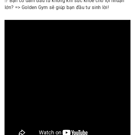
⁉️ Bạn có dám đầu tư không khi sức khỏe cho lợi nhuận
lớn? => Golden Gym sẽ giúp bạn đầu tư sinh lời!