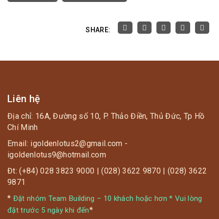
SHARE:
Liên hệ
Địa chỉ: 16A, Đường số 10, P. Thảo Điền, Thủ Đức, Tp Hồ
Chí Minh
Email: igoldenlotus2@gmail.com -
igoldenlotus9@hotmail.com
Đt: (+84) 028 3823 9000 | (028) 3622 9870 | (028) 3622
9871
*
Đặt nhóm Team Building – 10 khách hoặc hơn * Vui lòng
*
đặt trước 5 ngày khi đến