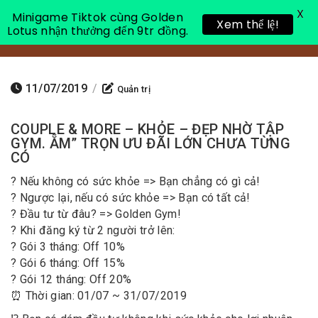
X
Minigame Tiktok cùng Golden
Xem thể lệ!
Lotus nhận thưởng đến 9tr đồng.
Toggle 
11/07/2019
/
Quản trị
COUPLE & MORE – KHỎE – ĐẸP NHỜ TẬP
GYM. ẴM” TRỌN ƯU ĐÃI LỚN CHƯA TỪNG
CÓ
? Nếu không có sức khỏe => Bạn chẳng có gì cả!
? Ngược lại, nếu có sức khỏe => Bạn có tất cả!
? Đầu tư từ đâu? => Golden Gym!
? Khi đăng ký từ 2 người trở lên:
? Gói 3 tháng: Off 10%
? Gói 6 tháng: Off 15%
? Gói 12 tháng: Off 20%
⏰ Thời gian: 01/07 ~ 31/07/2019