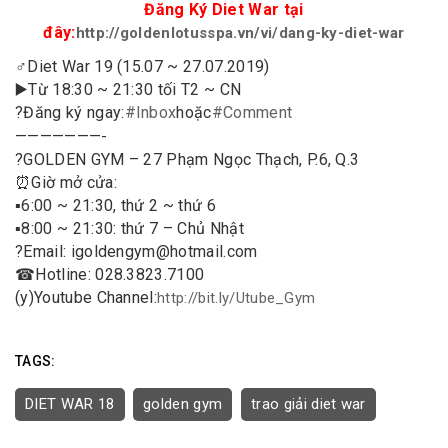
Đăng Ký Diet War tại
đây:
http://goldenlotusspa.vn/vi/dang-ky-diet-war
♂️
Diet War 19 (15.07 ~ 27.07.2019)
▶️
Từ 18:30 ~ 21:30 tối T2 ~ CN
?
Đăng ký ngay:
#
Inbox
hoặc
#
Comment
———————-
?
GOLDEN GYM – 27 Phạm Ngọc Thạch, P.6, Q.3
⏰
Giờ mở cửa:
▪️
6:00 ~ 21:30, thứ 2 ~ thứ 6
▪️
8:00 ~ 21:30: thứ 7 – Chủ Nhật
?
Email: igoldengym@hotmail.com
☎
Hotline: 028.3823.7100
(y)
Youtube Channel:
http://bit.ly/Utube_Gym
TAGS:
DIET WAR 18
golden gym
trao giải diet war