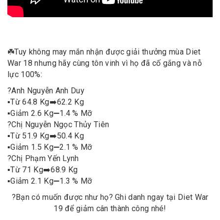
☘️
Tuy không may mắn nhận được giải thưởng mùa Diet
War 18 nhưng hãy cùng tôn vinh vì họ đã cố gắng và nỗ
lực 100%:
?
Anh Nguyễn Anh Duy
▪️
Từ 64.8 Kg
➡️
62.2 Kg
▪️
Giảm 2.6 Kg
➖
1.4 % Mỡ
?
Chị Nguyễn Ngọc Thủy Tiên
▪️
Từ 51.9 Kg
➡️
50.4 Kg
▪️
Giảm 1.5 Kg
➖
2.1 % Mỡ
?
Chị Phạm Yến Lynh
▪️
Từ 71 Kg
➡️
68.9 Kg
▪️
Giảm 2.1 Kg
➖
1.3 % Mỡ
?
Bạn có muốn được như họ? Ghi danh ngay tại Diet War
19 để giảm cân thành công nhé!