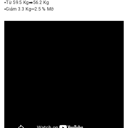
▪️
Từ 59.5 Kg
➡️
56.2 Kg
▪️
Giảm 3.3 Kg
➖
2.5 % Mỡ