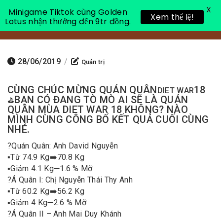
X
Minigame Tiktok cùng Golden
Xem thể lệ!
Lotus nhận thưởng đến 9tr đồng.
Toggle 
28/06/2019
/
Quản trị
CÙNG CHÚC MỪNG QUÁN QUÂN
18
DIET WAR
BẠN CÓ ĐANG TÒ MÒ AI SẼ LÀ QUÁN
⛳
QUÂN MÙA DIET WAR 18 KHÔNG? NÀO
MÌNH CÙNG CÔNG BỐ KẾT QUẢ CUỐI CÙNG
NHÉ.
?
Quán Quân: Anh David Nguyễn
▪️
Từ 74.9 Kg
➡️
70.8 Kg
▪️
Giảm 4.1 Kg
➖
1.6 % Mỡ
?
Á Quân I: Chị Nguyễn Thái Thy Anh
▪️
Từ 60.2 Kg
➡️
56.2 Kg
▪️
Giảm 4 Kg
➖
2.6 % Mỡ
?
Á Quân II – Anh Mai Duy Khánh