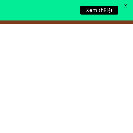
X
Xem thể lệ!
TIN TỨC
TUYỂN DỤNG
LIÊN HỆ