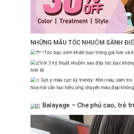
NHỮNG MẪU TÓC NHUỘM SÀNH ĐIỆ
Tóc bạc sớm khiến bạn trông già hơn và k
Với 3 kỹ thuật nhuộm sau đây tóc bạc khôn
tinh tế.
Gợi ý màu cực kỳ trendy: Khói nâu, xám tro 
hòa mà vẫn tạo hiệu ứng chuyển màu đẹp không 
Balayage – Che phủ cao, trẻ tr