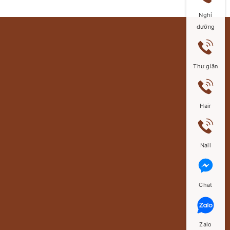
Nghỉ
dưỡng
Thư giãn
Hair
Nail
Chat
Zalo