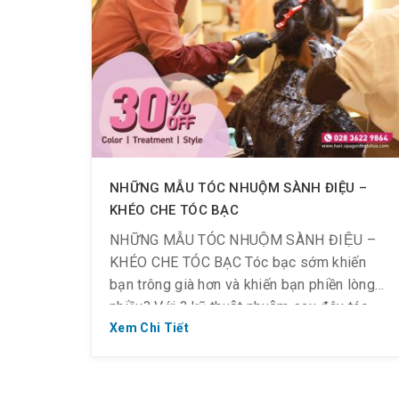
NHỮNG MẪU TÓC NHUỘM SÀNH ĐIỆU –
KHÉO CHE TÓC BẠC
NHỮNG MẪU TÓC NHUỘM SÀNH ĐIỆU –
KHÉO CHE TÓC BẠC Tóc bạc sớm khiến
bạn trông già hơn và khiến bạn phiền lòng
nhiều? Với 3 kỹ thuật nhuộm sau đây tóc
bạc không còn là nỗi lo mà giúp mái tóc
Xem Chi Tiết
trông thời thượng, đẹp tinh tế. Gợi ý màu
cực kỳ trendy: […]