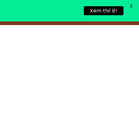
X
Xem thể lệ!
TIN TỨC
TUYỂN DỤNG
LIÊN HỆ