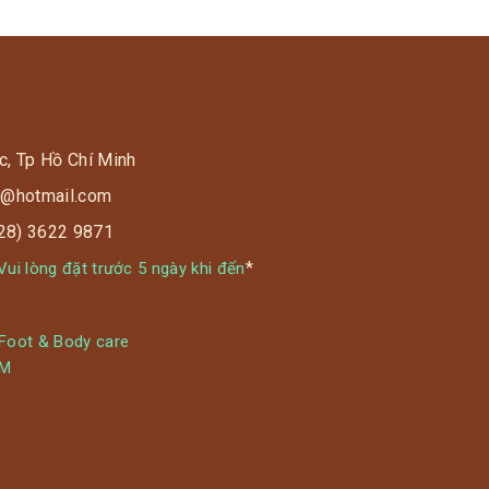
c, Tp Hồ Chí Minh
s9@hotmail.com
028) 3622 9871
*
ui lòng đặt trước 5 ngày khi đến
 Foot & Body care
YM