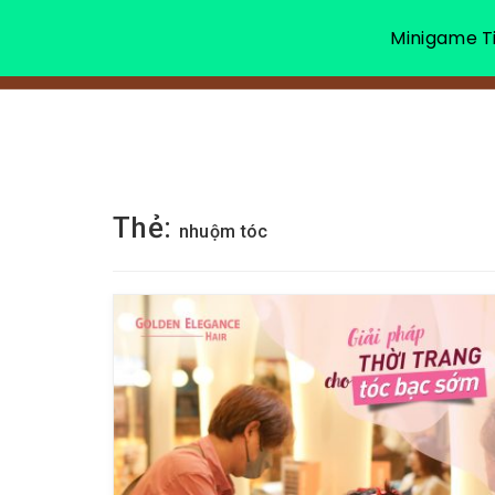
Minigame Ti
Thẻ:
nhuộm tóc