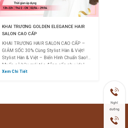
KHAI TRƯƠNG GOLDEN ELEGANCE HAIR
SALON CAO CẤP
KHAI TRƯƠNG HAIR SALON CAO CẤP –
GIẢM SỐC 30% Cùng Stylist Hàn & Việt!
Stylist Hàn & Việt – Biến Hình Chuẩn Sao!
Muốn sở hữu mái tóc đẳng cấp như idol
Hàn? Đừng bỏ lỡ! Nhân dịp khai trương, ưu
Xem Chi Tiết
đãi KHỦNG giảm ngay 50% tất cả dịch vụ!
Stylist hàng đầu từ […]
Nghỉ
dưỡng