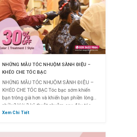
NHỮNG MẪU TÓC NHUỘM SÀNH ĐIỆU –
KHÉO CHE TÓC BẠC
NHỮNG MẪU TÓC NHUỘM SÀNH ĐIỆU –
KHÉO CHE TÓC BẠC Tóc bạc sớm khiến
bạn trông già hơn và khiến bạn phiền lòng
nhiều? Với 3 kỹ thuật nhuộm sau đây tóc
bạc không còn là nỗi lo mà giúp mái tóc
Xem Chi Tiết
trông thời thượng, đẹp tinh tế. Gợi ý màu
cực kỳ trendy: […]