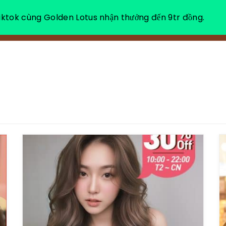
ktok cùng Golden Lotus nhận thưởng đến 9tr đồng.
VỀ CHÚNG TÔI
NGHỈ DƯỠNG THƯ GIÃN