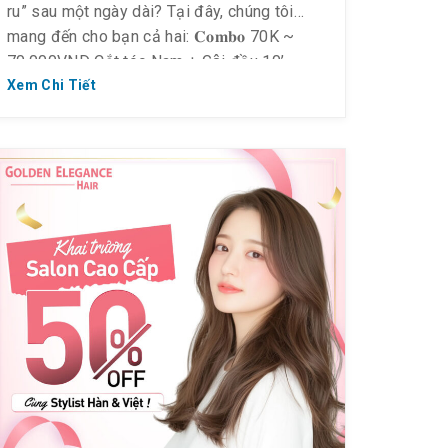
ru” sau một ngày dài? Tại đây, chúng tôi
mang đến cho bạn cả hai: 𝐂𝐨𝐦𝐛𝐨 70K ~
70.000VND Cắt tóc Nam + Gội đầu 10’
150K ~ 150.000VND Cắt tóc nữ + gội đầu
Xem Chi Tiết
10’ […]