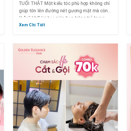
TUỔI THẬT Một kiểu tóc phù hợp không chỉ
giúp tôn lên đường nét gương mặt mà còn
là “vũ khí” lợi hại giúp bạn trông trẻ trung
hơn tuổi thật. Khám phá ngay 𝟓 kiểu tóc vừa
Xem Chi Tiết
hợp xu hướng – vừa giúp bạn “trẻ hoá”
phong […]