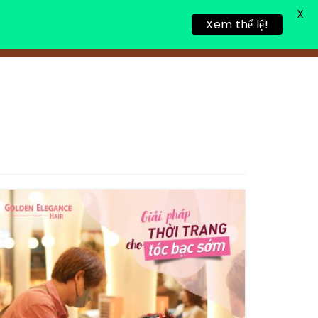
X
Xem thể lệ!
TIN TỨC
TUYỂN DỤNG
LIÊN HỆ