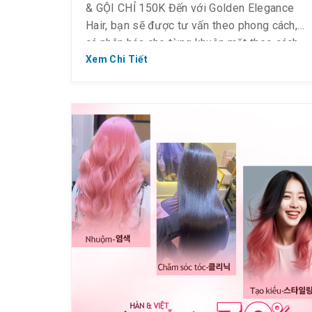
& GỘI CHỈ 150K Đến với Golden Elegance
Hair, bạn sẽ được tư vấn theo phong cách,
cá nhân hóa cho từng khuôn mặt theo cách
chi tiết nhất. “Style” mullet nữ dài – xu
Xem Chi Tiết
hướng được nhiều khách hàng trẻ yêu thích,
không chỉ trẻ trung […]