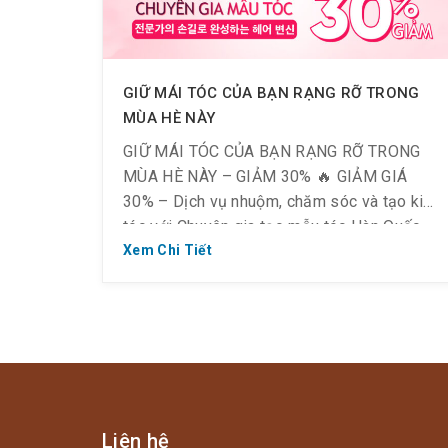
GIỮ MÁI TÓC CỦA BẠN RẠNG RỠ TRONG
MÙA HÈ NÀY
GIỮ MÁI TÓC CỦA BẠN RẠNG RỠ TRONG
MÙA HÈ NÀY – GIẢM 30% 🔥 GIẢM GIÁ
30% – Dịch vụ nhuộm, chăm sóc và tạo kiểu
tóc với Chuyên gia tạo mẫu tóc Hàn Quốc
và Việt Nam ☑️ Thời gian nhận phòng: 10:00
Xem Chi Tiết
AM ~ 10:00 PM (Giờ nhận cuối cùng là
9:00PM) […]
Liên hệ