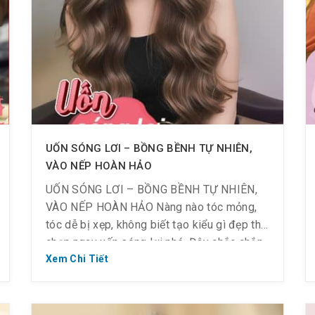
UỐN SÓNG LƠI – BỒNG BỀNH TỰ NHIÊN,
VÀO NẾP HOÀN HẢO
UỐN SÓNG LƠI – BỒNG BỀNH TỰ NHIÊN,
VÀO NẾP HOÀN HẢO Nàng nào tóc mỏng,
tóc dễ bị xẹp, không biết tạo kiểu gì đẹp thì
chọn ngay uốn sóng lơi nhé. Đây chắc chắn
sẽ là “cứu tinh” giúp nàng có mái tóc dày,
Xem Chi Tiết
phồng và mềm mại chuẩn Hàn Quốc Vì sao
[…]