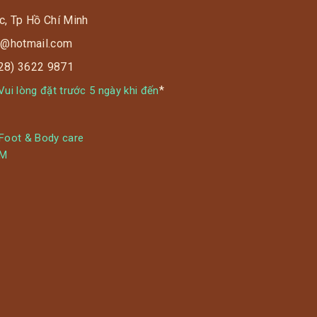
c, Tp Hồ Chí Minh
s9@hotmail.com
028) 3622 9871
*
ui lòng đặt trước 5 ngày khi đến
 Foot & Body care
YM