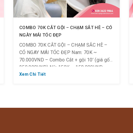
COMBO 70K CẮT GỘI – CHẠM SẮT HÈ – CÓ
NGÀY MÁI TÓC ĐẸP
COMBO 70K CẮT GỘI – CHẠM SẮC HÈ –
CÓ NGAY MÁI TÓC ĐẸP Nam: 70K ~
70.000VND – Combo Cắt + gội 10’ (giá gốc
250.000VND) Nữ: 150K ~ 150.000VND –
Combo Cắt + gội 10’ (giá gốc 300.000VND)
Xem Chi Tiết
Khung giờ vàng: 10h – 12h | 19h – 22h Áp
dụng mỗi ngày: T2 […]