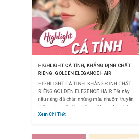
HIGHLIGHT CÁ TÍNH, KHẲNG ĐỊNH CHẤT
RIÊNG, GOLDEN ELEGANCE HAIR
HIGHLIGHT CÁ TÍNH, KHẲNG ĐỊNH CHẤT
RIÊNG GOLDEN ELEGENCE HAIR Tết này
nếu nàng đã chán những màu nhuộm truyền
thống và muốn tìm kiếm một sự phá cách
đầy sành điệu, hãy để Golden Elegance Hair
Xem Chi Tiết
giúp nàng “lột xác” với những kỹ thuật
nhuộm Highlight độc đáo! Cơ hội sở hữu
mái tóc […]