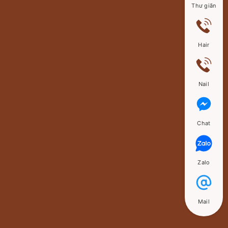
Thư giãn
Hair
Nail
Chat
Zalo
Mail