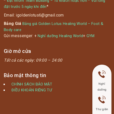
*
Đặt nhóm Team Building – 10 khách hoặc hơn * Vui lòng
*
đặt trước 5 ngày khi đến
Email: igoldenlotus6@gmail.com
Bảng Giá
Bảng giá Golden Lotus Healing World – Foot &
Body care
Gửi messenger: +
+
Nghỉ dưỡng Healing World
GYM
Giờ mở cửa
Tất cả các ngày:
09:00 – 24:00
Bảo mật thông tin
Nghỉ
CHÍNH SÁCH BẢO MẬT
dưỡng
ĐIỀU KHOẢN RIÊNG TƯ
Thư giãn