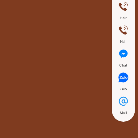
Hair
Nail
Chat
Zalo
Mail