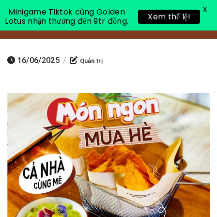
X
Minigame Tiktok cùng Golden
Xem thể lệ!
Lotus nhận thưởng đến 9tr đồng.
Toggle 
16/06/2025
/
Quản trị