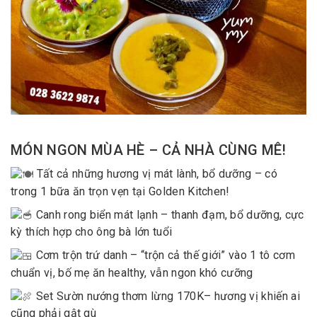
MÓN NGON MÙA HÈ – CẢ NHÀ CÙNG MÊ!
Tất cả những hương vị mát lành, bổ dưỡng – có
trong 1 bữa ăn trọn vẹn tại Golden Kitchen!
Canh rong biển mát lạnh – thanh đạm, bổ dưỡng, cực
kỳ thích hợp cho ông bà lớn tuổi
Cơm trộn trứ danh – “trộn cả thế giới” vào 1 tô cơm
chuẩn vị, bố mẹ ăn healthy, vẫn ngon khó cưỡng
Set Sườn nướng thơm lừng
170K
– hương vị khiến ai
cũng phải gật gù