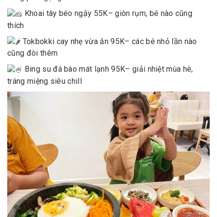
Khoai tây béo ngậy
55K
– giòn rụm, bé nào cũng
thích
Tokbokki cay nhẹ vừa ăn
95K
– các bé nhỏ lần nào
cũng đòi thêm
Bing su đá bào mát lạnh
95K
– giải nhiệt mùa hè,
tráng miệng siêu chill