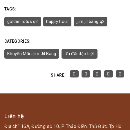
TAGS:
golden lotus q2
happy hour
jjim jil bang q2
CATEGORIES:
Khuyến Mãi Jjim Jil Bang
Ưu đãi đặc biệt
SHARE:
Liên hệ
Địa chỉ: 16A, Đường số 10, P. Thảo Điền, Thủ Đức, Tp Hồ