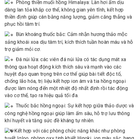
Phòng thiền muối hồng Himalaya: Làn hơi ấm dịu
dàng lan tỏa khắp cơ thể, không gian yên tĩnh, kết hợp
thiền định giúp cân bằng năng lượng, giảm căng thẳng và
phục hồi tâm trí.
Bùn khoáng thuốc bắc: Cảm nhận hương thảo mộc
sảng khoái xoa dịu tâm trí, kích thích tuần hoàn máu và hỗ
trợ giảm mỏi cơ.
Đá núi lửa: các viên đá núi lửa có tác dụng mát xa
thông qua hoạt động kích thích sâu và mạnh vào các
huyệt đạo quan trọng trên cơ thể giúp bài tiết độc tố,
chống lão hóa, trị liệu kết hợp ion âm và tia hồng ngoại
được làm nóng đến một nhiệt độ nhất định rồi tác động
vào cơ thể, tạo ra hiệu quả tối đa.
Thuốc bắc hồng ngoại: Sự kết hợp giữa thảo dược và
công nghệ hồng ngoại giúp làm ấm sâu, hỗ trợ lưu thông
khí huyết và tăng sức đề kháng tự nhiên.
Kết hợp với các phòng chức năng khác như phòng
tuyết Igloo, phòng oxy tinh khiết Hinoki, ion màu sắc, hang