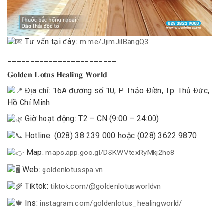
Tư vấn tại đây:
m.me/JjimJilBangQ3
________________________
𝐆𝐨𝐥𝐝𝐞𝐧 𝐋𝐨𝐭𝐮𝐬 𝐇𝐞𝐚𝐥𝐢𝐧𝐠 𝐖𝐨𝐫𝐥𝐝
Địa chỉ: 16A đường số 10, P. Thảo Điền, Tp. Thủ Đức,
Hồ Chí Minh
Giờ hoạt động: T2 – CN (9:00 – 24:00)
Hotline: (028) 38 239 000 hoặc (028) 3622 9870
Map:
maps.app.goo.gl/DSKWVtexRyMkj2hc8
Web:
goldenlotusspa.vn
Tiktok:
tiktok.com/@goldenlotusworldvn
Ins:
instagram.com/goldenlotus_healingworld/