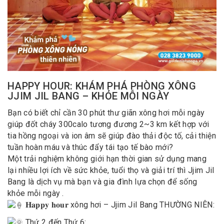
HAPPY HOUR: KHÁM PHÁ PHÒNG XÔNG
JJIM JIL BANG – KHỎE MỖI NGÀY
Bạn có biết chỉ cần 30 phút thư giãn xông hơi mỗi ngày
giúp đốt cháy 300calo tương đương 2~3 km kết hợp với
tia hồng ngoại và ion âm sẽ giúp đào thải độc tố, cải thiện
tuần hoàn máu và thúc đẩy tái tạo tế bào mới?
Một trải nghiệm không giới hạn thời gian sử dụng mang
lại nhiều lợi ích về sức khỏe, tuổi thọ và giải trí thì Jjim Jil
Bang là dịch vụ mà bạn và gia đình lựa chọn để sống
khỏe mỗi ngày .
𝐇𝐚𝐩𝐩𝐲 𝐡𝐨𝐮𝐫 xông hơi – Jjim Jil Bang THƯỜNG NIÊN:
Thứ 2 đến Thứ 6: