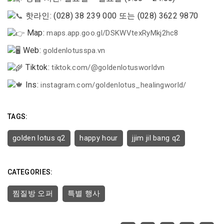
핫라인: (028) 38 239 000 또는 (028) 3622 9870
Map:
maps.app.goo.gl/DSKWVtexRyMkj2hc8
Web:
goldenlotusspa.vn
Tiktok:
tiktok.com/@goldenlotusworldvn
Ins:
instagram.com/goldenlotus_healingworld/
TAGS:
golden lotus q2
happy hour
jjim jil bang q2
CATEGORIES:
찜질방 오퍼
특별 행사