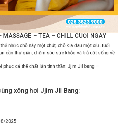
 – MASSAGE – TEA – CHILL CUỐI NGÀY
 thể nhức chỗ này một chút, chỗ kia đau một xíu…tuổi
ạn cần thư giãn, chăm sóc sức khỏe và trả cột sống về
 phục cả thể chất lẫn tinh thần: Jjim Jil bang –
ùng xông hơi Jjim Jil Bang:
31/08/2025