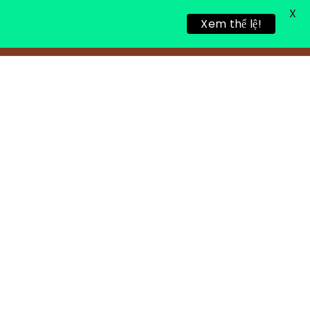
X
Xem thể lệ!
TIN TỨC
TUYỂN DỤNG
LIÊN HỆ