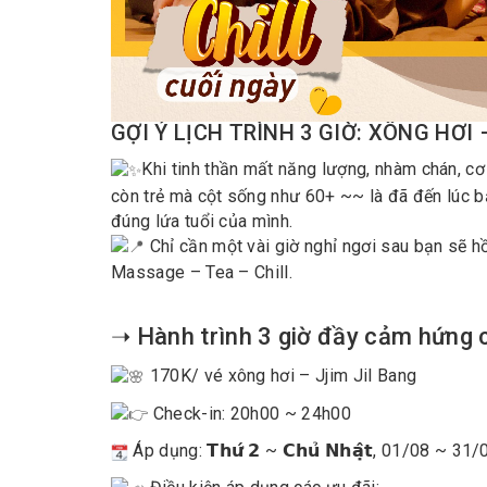
GỢI Ý LỊCH TRÌNH 3 GIỜ: XÔNG HƠI
Khi tinh thần mất năng lượng, nhàm chán, cơ
còn trẻ mà cột sống như 60+ ~~ là đã đến lúc b
đúng lứa tuổi của mình.
Chỉ cần một vài giờ nghỉ ngơi sau bạn sẽ hồi
Massage – Tea – Chill.
➝ Hành trình 3 giờ đầy cảm hứng c
170K/ vé xông hơi – Jjim Jil Bang
Check-in: 20h00 ~ 24h00
Áp dụng: 𝗧𝗵𝘂̛́ 𝟮 ~ 𝗖𝗵𝘂̉ 𝗡𝗵𝗮̣̂𝘁, 01/08 ~ 