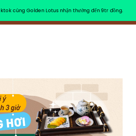
ktok cùng Golden Lotus nhận thưởng đến 9tr đồng.
VỀ CHÚNG TÔI
NGHỈ DƯỠNG THƯ GIÃN