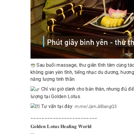
Sau buổi massage, thư giãn tĩnh tâm cùng tác
không gian yên tĩnh, tiếng nhạc du dương, hươn
năng lượng tinh thần.
Chỉ vài giờ dành cho bản thân, nhưng đủ để
lượng tại Golden Lotus.
Tư vấn tại đây:
m.me/JjimJilBangQ3
________________________
𝐆𝐨𝐥𝐝𝐞𝐧 𝐋𝐨𝐭𝐮𝐬 𝐇𝐞𝐚𝐥𝐢𝐧𝐠 𝐖𝐨𝐫𝐥𝐝