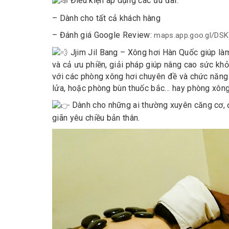
Điều kiện áp dụng các ưu đãi:
– Dành cho tất cả khách hàng
– Đánh giá Google Review:
maps.app.goo.gl/DS
Jjim Jil Bang – Xông hơi Hàn Quốc giúp làm sạ
và cả ưu phiền, giải pháp giúp nâng cao sức k
với các phòng xông hơi chuyên đề và chức năng
lửa, hoặc phòng bùn thuốc bắc… hay phòng xông
Dành cho những ai thường xuyên căng cơ, đ
giãn yêu chiều bản thân.