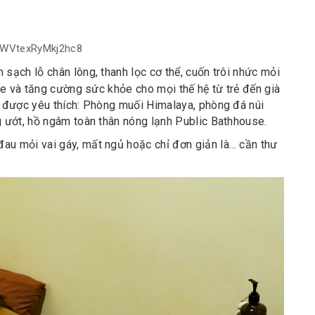
KWVtexRyMkj2hc8
ch lỗ chân lông, thanh lọc cơ thể, cuốn trôi nhức mỏi
hỏe và tăng cường sức khỏe cho mọi thế hệ từ trẻ đến già
 được yêu thích: Phòng muối Himalaya, phòng đá núi
 ướt, hồ ngâm toàn thân nóng lạnh Public Bathhouse.
au mỏi vai gáy, mất ngủ hoặc chỉ đơn giản là… cần thư