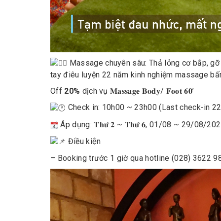
Massage chuyên sâu: Thả lỏng cơ bắp, gỡ nh
tay điêu luyện 22 năm kinh nghiệm massage bấm
Off
20%
dịch vụ 𝐌𝐚𝐬𝐬𝐚𝐠𝐞 𝐁𝐨𝐝𝐲/ 𝐅𝐨𝐨𝐭 𝟔𝟎’
Check in: 10h00 ~ 23h00 (Last check-in 22
Áp dụng: 𝐓𝐡𝐮̛́ 𝟐 ~ 𝐓𝐡𝐮̛́ 𝟔, 01/08 ~ 29/08/20
Điều kiện
– Booking trước 1 giờ qua hotline (028) 3622 9