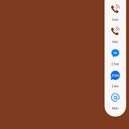
Hair
Nail
Chat
Zalo
Mail