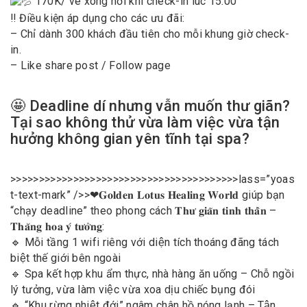
170K/ vé xông hơi khi check-in lúc 15:00
‼️ Điều kiện áp dụng cho các ưu đãi:
– Chỉ dành 300 khách đầu tiên cho mỗi khung giờ check-
in.
– Like share post / Follow page
🤩 Deadline dí nhưng vẫn muốn thư giãn?
Tại sao không thử vừa làm việc vừa tận
hưởng không gian yên tĩnh tại spa?
>>>>>>>>>>>>>>>>>>>>>>>>>>>>>>>>>>>>>>>>lass=”yoas
t-text-mark” />>❤𝐆𝐨𝐥𝐝𝐞𝐧 𝐋𝐨𝐭𝐮𝐬 𝐇𝐞𝐚𝐥𝐢𝐧𝐠 𝐖𝐨𝐫𝐥𝐝 giúp bạn
“chạy deadline” theo phong cách 𝐓𝐡𝐮̛ 𝐠𝐢𝐚̃𝐧 𝐭𝐢𝐧𝐡 𝐭𝐡𝐚̂̀𝐧 –
𝐓𝐡𝐚̆𝐧𝐠 𝐡𝐨𝐚 𝐲́ 𝐭𝐮̛𝐨̛̉𝐧𝐠:
🔹 Mỗi tầng 1 wifi riêng với diện tích thoáng đãng tách
biệt thế giới bên ngoài
🔹 Spa kết hợp khu ẩm thực, nhà hàng ăn uống – Chỗ ngồi
lý tưởng, vừa làm việc vừa xoa dịu chiếc bụng đói
🔹 “Khu rừng nhiệt đới” ngâm chân hồ nóng lạnh – Tận