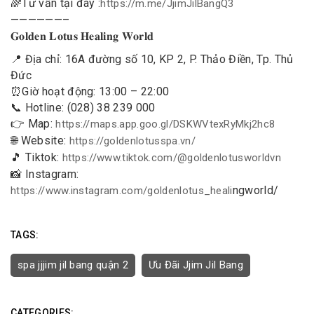
🌈Tư vấn tại đây :
https://m.me/JjimJilBangQ3
——————–
𝐆𝐨𝐥𝐝𝐞𝐧 𝐋𝐨𝐭𝐮𝐬 𝐇𝐞𝐚𝐥𝐢𝐧𝐠 𝐖𝐨𝐫𝐥𝐝
📍 Địa chỉ: 16A đường số 10, KP 2, P. Thảo Điền, Tp. Thủ
Đức
⏰Giờ hoạt động: 13:00 – 22:00
📞 Hotline: (028) 38 239 000
👉 Map:
https://maps.app.goo.gl/DSKWVtexRyMkj2hc8
🌐 Website:
https://goldenlotusspa.vn/
️🎵 Tiktok:
https://www.tiktok.com/@goldenlotusworldvn
️📸 Instagram:
ngworld/
https://www.instagram.com/goldenlotus_heali
TAGS:
spa jjjim jil bang quận 2
Ưu Đãi Jjim Jil Bang
CATEGORIES: