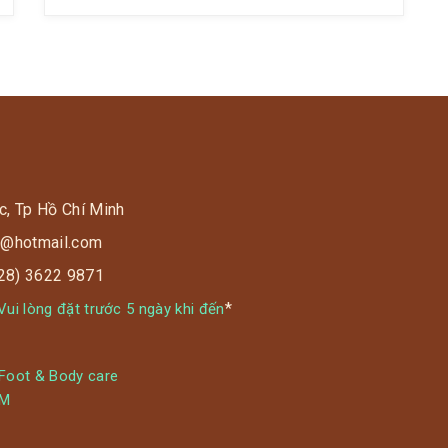
ngay tại Golden Lotus Healing World Quận
2- nơi được mệnh danh “khu đáng […]
c, Tp Hồ Chí Minh
s9@hotmail.com
028) 3622 9871
*
ui lòng đặt trước 5 ngày khi đến
 Foot & Body care
YM