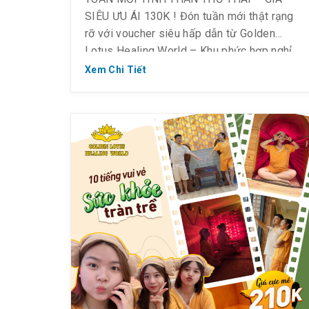
SIÊU ƯU ÁI 130K ! Đón tuần mới thật rạng
rỡ với voucher siêu hấp dẫn từ Golden
Lotus Healing World – Khu phức hợp nghỉ
dưỡng sức khỏe lý tưởng dành cho gia đình,
Xem Chi Tiết
bạn bè và cặp đôi. Ngoài các dịch vụ làm
đẹp – […]