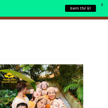
X
Xem thể lệ!
TIN TỨC
TUYỂN DỤNG
LIÊN HỆ