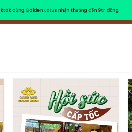
ktok cùng Golden Lotus nhận thưởng đến 9tr đồng.
VỀ CHÚNG TÔI
NGHỈ DƯỠNG THƯ GIÃN