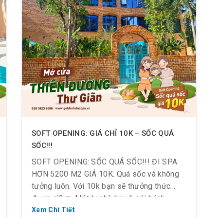
SOFT OPENING: GIÁ CHỈ 10K – SỐC QUÁ
SỐC!!!
SOFT OPENING: SỐC QUÁ SỐC!!! ĐI SPA
HƠN 5200 M2 GIÁ 10K. Quá sốc và không
tưởng luôn. Với 10k bạn sẽ thưởng thức
được gì?👉 Một ly chè hay 1 gói bánh
Snack hay 2 ổ bánh mì không…?📣 NHƯNG
Xem Chi Tiết