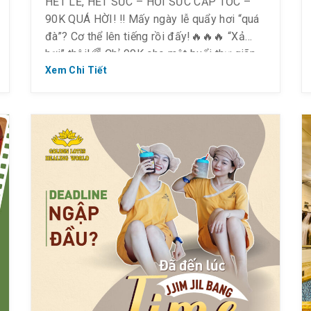
HẾT LỄ, HẾT SỨC – HỒI SỨC CẤP TỐC –
90K QUÁ HỜI! ‼ Mấy ngày lễ quẩy hơi “quá
đà”? Cơ thể lên tiếng rồi đấy!🔥🔥🔥 “Xả
hơi” thôi!🌈 Chỉ 90K cho một buổi thư giãn,
phục hồi năng lượng cực đã!✅ Giảm đau
Xem Chi Tiết
mỏi✅ Thư giãn toàn thân✅ Tái tạo năng
lượng💸 Giá […]