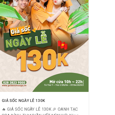
GIÁ SỐC NGÀY LỄ 130K
🔥 GIÁ SỐC NGÀY LỄ 130K 🎉 OANH TẠC