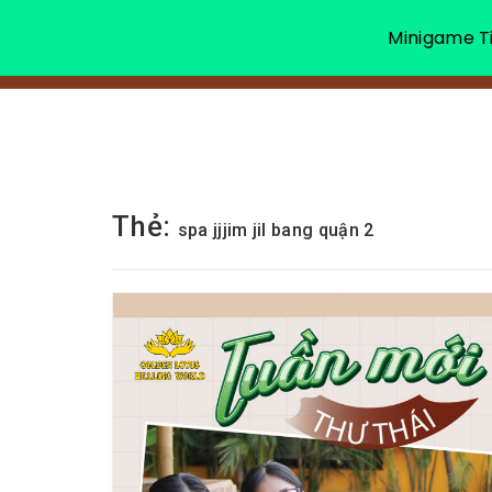
Minigame Ti
Thẻ:
spa jjjim jil bang quận 2