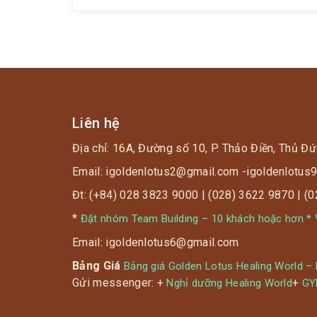
sức khỏe, thư giãn và nghỉ dưỡng chỉ có giá
50K.💣 […]
Liên hệ
Địa chỉ: 16A, Đường số 10, P. Thảo Điền, Thủ Đứ
Email: igoldenlotus2@gmail.com -igoldenlotu
Đt: (+84) 028 3823 9000 | (028) 3622 9870 | (
*
Đặt nhóm Team Building – 10 khách hoặc hơn * V
Email: igoldenlotus6@gmail.com
Bảng Giá
Bảng giá Golden Lotus Healing World –
Gửi messenger: +
+
Nghỉ dưỡng Healing World
G