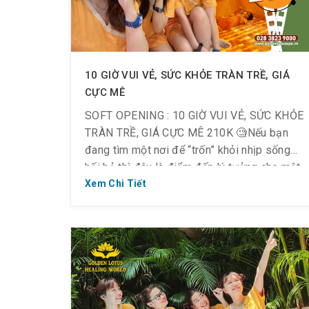
10 GIỜ VUI VẺ, SỨC KHỎE TRÀN TRỀ, GIÁ
CỰC MÊ
SOFT OPENING : 10 GIỜ VUI VẺ, SỨC KHỎE
TRÀN TRỀ, GIÁ CỰC MÊ 210K 🧐Nếu bạn
đang tìm một nơi để “trốn” khỏi nhịp sống
hối hả thì đây là điểm đến lý tưởng cho một
kỳ nghỉ ngắn phục hồi thể chất lẫn tinh thần
Xem Chi Tiết
với giá cực yêu: ❤ Chỉ 210K/ vé […]