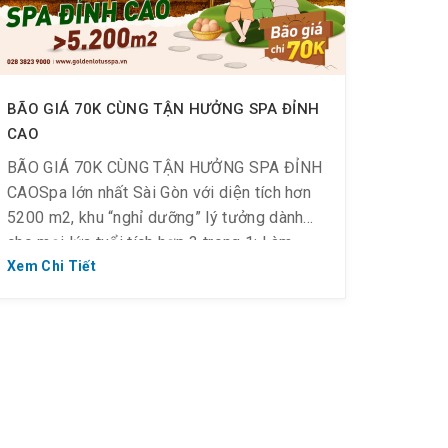
BÃO GIÁ 70K CÙNG TẬN HƯỞNG SPA ĐỈNH
CAO
BÃO GIÁ 70K CÙNG TẬN HƯỞNG SPA ĐỈNH
CAOSpa lớn nhất Sài Gòn với diện tích hơn
5200 m2, khu “nghỉ dưỡng” lý tưởng dành
cho mọi lứa tuổi tích hợp 3 trong 1: Làm
đẹp – Ăn uống – Giải trí, Golden Lotus
Xem Chi Tiết
Healing World đã có mặt tại khu vực Thảo
Điền – […]