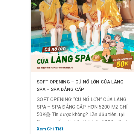
SOFT OPENING – CÚ NỔ LỚN CỦA LÀNG
SPA – SPA ĐẲNG CẤP
SOFT OPENING: “CÚ NỔ LỚN” CỦA LÀNG
SPA – SPA ĐẲNG CẤP HƠN 5200 M2 CHỈ
50K😱 Tin được không? Lần đầu tiên, tại
Spa cao cấp với diện tích trên 5200 m2 có
vô số tiện ích phục vụ cho việc nâng cao
Xem Chi Tiết