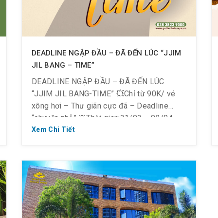
DEADLINE NGẬP ĐẦU – ĐÃ ĐẾN LÚC “JJIM
JIL BANG – TIME”
DEADLINE NGẬP ĐẦU – ĐÃ ĐẾN LÚC
“JJIM JIL BANG-TIME” 💥Chỉ từ 90K/ vé
xông hơi – Thư giãn cực đã – Deadline
“chuyện nhỏ” ⏰Thời gian:31/03 – 02/04
(T2~T4) 💦 90K/ vé xông hơi khi check-in
Xem Chi Tiết
lúc 13:00 💦150K/ vé xông hơi khi check-in
lúc 15:00 Thời gian 03/04 – 04/04 (T5~T6)
90K/ vé […]