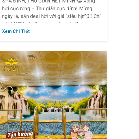
SPA ĐỈNH, THƯ GIÃN HẾT MÌNH!🤩 Xông
hơi cực rộng – Thư giãn cực đỉnh! Mừng
ngày lễ, săn deal hời với giá “siêu hịn”:💥 Chỉ
với 𝟏𝟑𝟎𝐊/ vé xông hơi – Jjim Jil Bang⏳
Thời gian ưu đãi: Từ 𝟎𝟓/𝟎𝟒 – 𝟎𝟕/𝟎𝟒/𝟐𝟎𝟐𝟓
Xem Chi Tiết
(Thứ 7 ~ […]