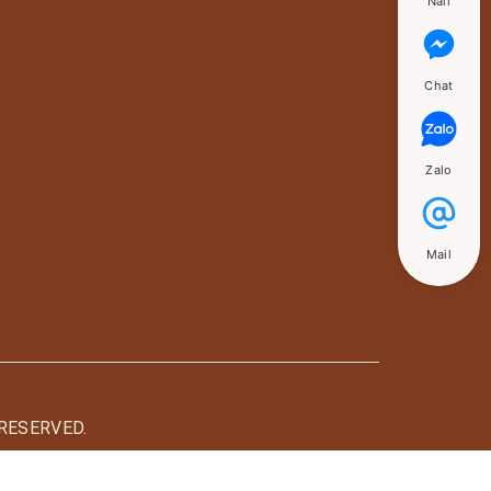
Nail
Chat
Zalo
Mail
RESERVED.