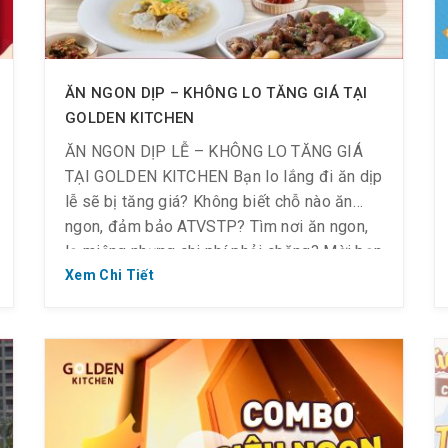
ĂN NGON DỊP – KHÔNG LO TĂNG GIÁ TẠI
GOLDEN KITCHEN
ĂN NGON DỊP LỄ – KHÔNG LO TĂNG GIÁ
TẠI GOLDEN KITCHEN Bạn lo lắng đi ăn dịp
lễ sẽ bị tăng giá? Không biết chỗ nào ăn
ngon, đảm bảo ATVSTP? Tìm nơi ăn ngon,
lạ miệng nhưng chi phí phải chăng? Mời bạn
ghé Golden Kitchen nhé – nhà hàng ẩm thực
Xem Chi Tiết
Á […]