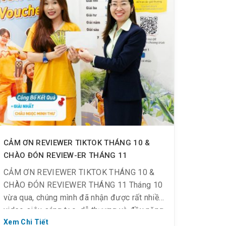
CẢM ƠN REVIEWER TIKTOK THÁNG 10 &
CHÀO ĐÓN REVIEW-ER THÁNG 11
CẢM ƠN REVIEWER TIKTOK THÁNG 10 &
CHÀO ĐÓN REVIEWER THÁNG 11 Tháng 10
vừa qua, chúng mình đã nhận được rất nhiều
video siêu sáng tạo, dễ thương và đầy năng
lượng từ các bạn đã tham gia sự kiện
Xem Chi Tiết