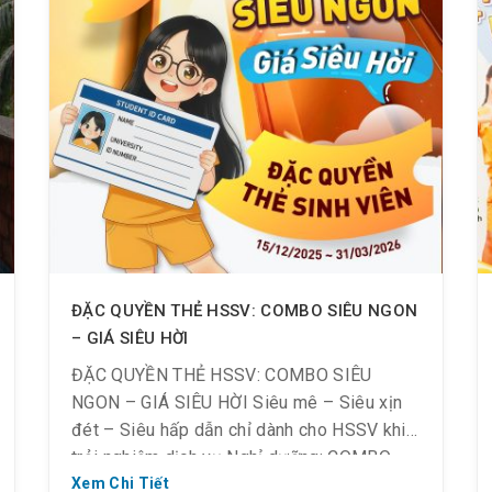
ĐẶC QUYỀN THẺ HSSV: COMBO SIÊU NGON
– GIÁ SIÊU HỜI
ĐẶC QUYỀN THẺ HSSV: COMBO SIÊU
NGON – GIÁ SIÊU HỜI Siêu mê – Siêu xịn
đét – Siêu hấp dẫn chỉ dành cho HSSV khi
trải nghiệm dịch vụ Nghỉ dưỡng: COMBO
“ĐẶC QUYỀN” món ngon tròn vị- no tròn
Xem Chi Tiết