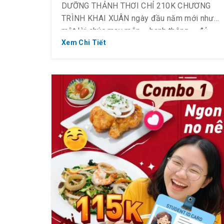
DƯỠNG THẢNH THƠI CHỈ 210K CHƯƠNG
TRÌNH KHAI XUÂN ngày đầu năm mới như
một lời chúc may mắn – hanh thông – đủ
đầy gửi đến tất cả quý khách đến ghé thăm
Xem Chi Tiết
tại 𝐆𝐨𝐥𝐝𝐞𝐧 𝐋𝐨𝐭𝐮𝐬_Quận 2. MÚA LÂN RỘN
RÀNG – MAY MẮN NGẬP TRÀN Bắt […]