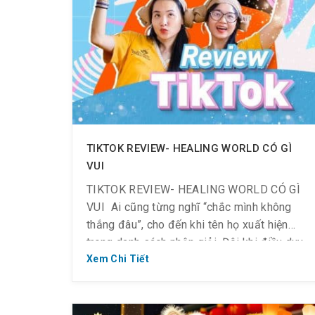
TIKTOK REVIEW- HEALING WORLD CÓ GÌ
VUI
TIKTOK REVIEW- HEALING WORLD CÓ GÌ
VUI ️ Ai cũng từng nghĩ “chắc mình không
thắng đâu”, cho đến khi tên họ xuất hiện
trong danh sách nhận giải. Đôi khi điều duy
nhất ngăn cách giữa bạn và giải thưởng chỉ
Xem Chi Tiết
là nút “Đăng”. Hãy xem Clip & lắng nghe
những người đã chiến […]