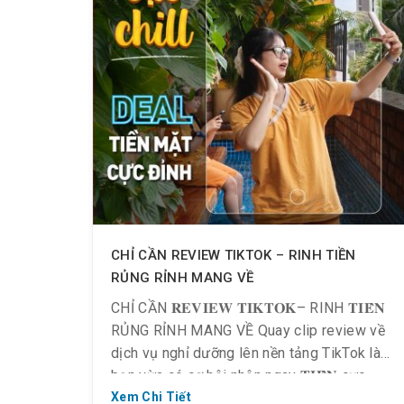
CHỈ CẦN REVIEW TIKTOK – RINH TIỀN
RỦNG RỈNH MANG VỀ
CHỈ CẦN 𝐑𝐄𝐕𝐈𝐄𝐖 𝐓𝐈𝐊𝐓𝐎𝐊– RINH 𝐓𝐈𝐄̂̀𝐍
RỦNG RỈNH MANG VỀ Quay clip review về
dịch vụ nghỉ dưỡng lên nền tảng TikTok là
bạn vừa có cơ hội nhận ngay 𝐓𝐈𝐄̂̀𝐍 cực
đỉnh lên đến 𝟗𝐓𝐑, thỏa sức sáng tạo vừa có
Xem Chi Tiết