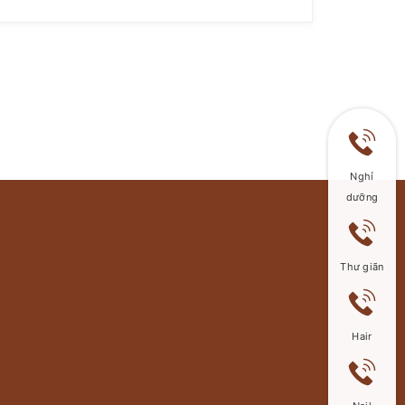
Review TikTok – nhận quà siêu hấp dẫn!!!
Bạn chính là lý do giúp […]
Nghỉ
dưỡng
Thư giãn
Hair