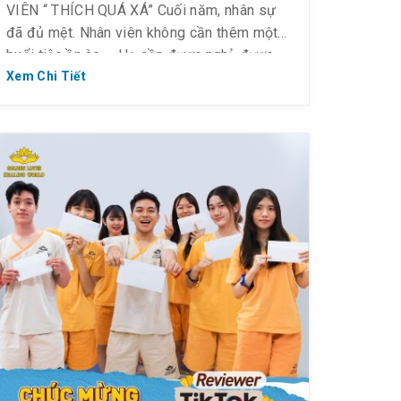
VIÊN “ THÍCH QUÁ XÁ” Cuối năm, nhân sự
đã đủ mệt. Nhân viên không cần thêm một
buổi tiệc ồn ào – Họ cần được nghỉ, được
chăm sóc và được quan tâm đúng cách.
Xem Chi Tiết
Cuối năm, khách du lịch không cần đi xa, họ
[…]