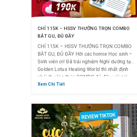
CHỈ 115K – HSSV THƯỞNG TRỌN COMBO
BẮT GU, ĐỦ ĐẦY
CHỈ 115K – HSSV THƯỞNG TRỌN COMBO
BẮT GU, ĐỦ ĐẦY Hỡi các homie Học sinh –
Sinh viên ơi! Đã trải nghiệm Nghỉ dưỡng tại
Golden Lotus Healing World thì nhất định
phải thưởng thức COMBO đủ đầy với giá
siêu mềm tại nhà hàng nhé ~ Chỉ còn
Xem Chi Tiết
115K/combo (giá gốc 190K): Combo […]