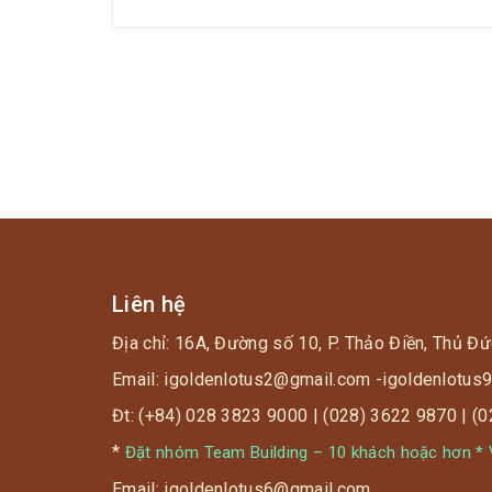
khả năng trở thành Hot TikToker. Quá tuyệt
vời cho team mê trải […]
Liên hệ
Địa chỉ: 16A, Đường số 10, P. Thảo Điền, Thủ Đứ
Email: igoldenlotus2@gmail.com -igoldenlotu
Đt: (+84) 028 3823 9000 | (028) 3622 9870 | (
*
Đặt nhóm Team Building – 10 khách hoặc hơn * V
Email: igoldenlotus6@gmail.com