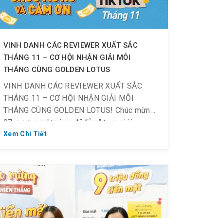
VINH DANH CÁC REVIEWER XUẤT SẮC
THÁNG 11 – CƠ HỘI NHẬN GIẢI MỖI
THÁNG CÙNG GOLDEN LOTUS
VINH DANH CÁC REVIEWER XUẤT SẮC
THÁNG 11 – CƠ HỘI NHẬN GIẢI MỖI
THÁNG CÙNG GOLDEN LOTUS! Chúc mừng
07 gương mặt vàng đã “ẵm” trọn giải
thưởng tiền mặt cực khủng từ chương trình
Xem Chi Tiết
Review TikTok tháng 11 vừa qua! Golden
Lotus xin gửi lời cảm ơn chân thành đến các
bạn vì […]