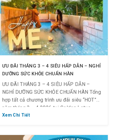
ƯU ĐÃI THÁNG 3 – 4 SIÊU HẤP DẪN – NGHỈ
DƯỠNG SỨC KHỎE CHUẨN HÀN
ƯU ĐÃI THÁNG 3 – 4 SIÊU HẤP DẪN –
NGHỈ DƯỠNG SỨC KHỎE CHUẨN HÀN Tổng
hợp tất cả chương trình ưu đãi siêu “HOT”
năm tháng 3 – 4 2026 tại Golden Lotus
Healing Wolrd dành cho tất cả mọi người.⚠️
Xem Chi Tiết
Lưu ý quan trọng: * Các ưu đãi KHÔNG áp
dụng vào […]