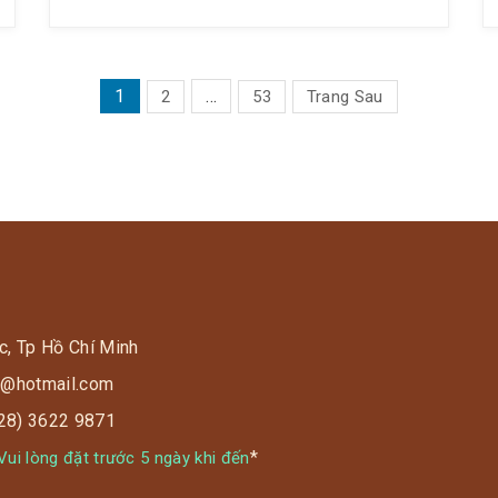
bụng – giá tròn ví: Combo 1 người: ĂN XẢ
LÁNG CHỈ 115K (giá […]
PHÂN
1
…
2
53
Trang Sau
TRANG
BÀI
VIẾT
c, Tp Hồ Chí Minh
s9@hotmail.com
028) 3622 9871
*
ui lòng đặt trước 5 ngày khi đến