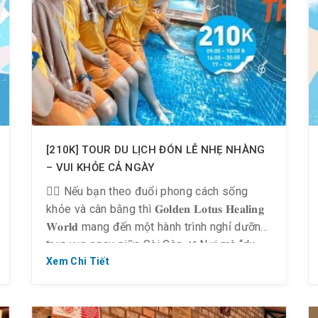
[210K] TOUR DU LỊCH ĐÓN LỄ NHẸ NHÀNG
– VUI KHỎE CẢ NGÀY
🧘‍♀️ Nếu bạn theo đuổi phong cách sống
khỏe và cân bằng thì 𝐆𝐨𝐥𝐝𝐞𝐧 𝐋𝐨𝐭𝐮𝐬 𝐇𝐞𝐚𝐥𝐢𝐧𝐠
𝐖𝐨𝐫𝐥𝐝 mang đến một hành trình nghỉ dưỡng
trọn vẹn ngay giữa Sài Gòn.🌿 Nơi mà “du
lịch nghỉ dưỡng” – thư giãn – giải trí hòa
Xem Chi Tiết
quyện trong một trải nghiệm liền mạch, đủ
để bạn tận hưởng […]