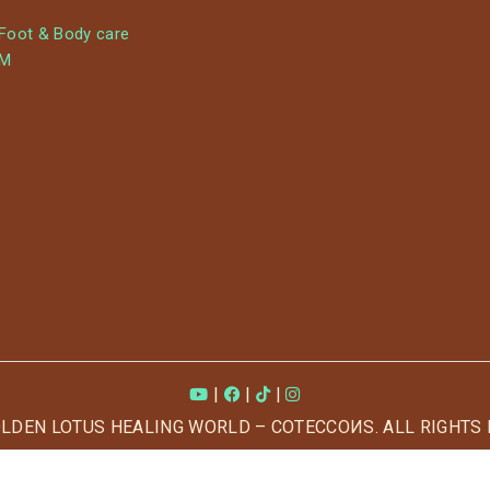
 Foot & Body care
YM
|
|
|
OLDEN LOTUS HEALING WORLD – COTECCOИS. ALL RIGHTS 