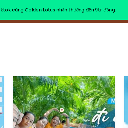
ktok cùng Golden Lotus nhận thưởng đến 9tr đồng.
VỀ CHÚNG TÔI
NGHỈ DƯỠNG THƯ GIÃN