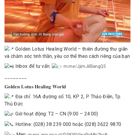
Golden Lotus Healing World – thiên đường thư giãn
và chăm sóc tinh thần, yêu cơ thể theo cách riêng của bạn
Inbox để tư vấn:
m.me/JjimJilBangQ3
________
𝐆𝐨𝐥𝐝𝐞𝐧 𝐋𝐨𝐭𝐮𝐬 𝐇𝐞𝐚𝐥𝐢𝐧𝐠 𝐖𝐨𝐫𝐥𝐝
Địa chỉ: 16A đường số 10, KP 2, P. Thảo Điền, Tp.
Thủ Đức
Giờ hoạt động: T2 – CN (9:00 – 24:00)
Hotline: (028) 38 239 000 hoặc (028) 3622 9870
Map:
maps.app.goo.gl/DSKWVtexRyMkj2hc8