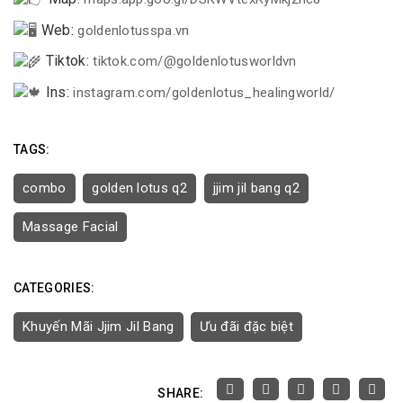
Web:
goldenlotusspa.vn
Tiktok:
tiktok.com/@goldenlotusworldvn
Ins:
instagram.com/goldenlotus_healingworld/
TAGS:
combo
golden lotus q2
jjim jil bang q2
Massage Facial
CATEGORIES:
Khuyến Mãi Jjim Jil Bang
Ưu đãi đặc biệt
SHARE: