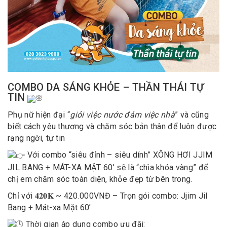
COMBO DA SÁNG KHỎE – THẦN THÁI TỰ
TIN
Phụ nữ hiện đại “
giỏi việc nước đảm việc nhà
” và cũng
biết cách yêu thương và chăm sóc bản thân để luôn được
rạng ngời, tự tin
Với combo “siêu đỉnh – siêu dính” XÔNG HƠI JJIM
JIL BANG + MÁT-XA MẶT 60’ sẽ là “chìa khóa vàng” để
chị em chăm sóc toàn diện, khỏe đẹp từ bên trong.
Chỉ với
𝟒𝟐𝟎𝐊
~ 420.000VNĐ – Trọn gói combo: Jjim Jil
Bang + Mát-xa Mặt 60’
Thời gian áp dụng combo ưu đãi: