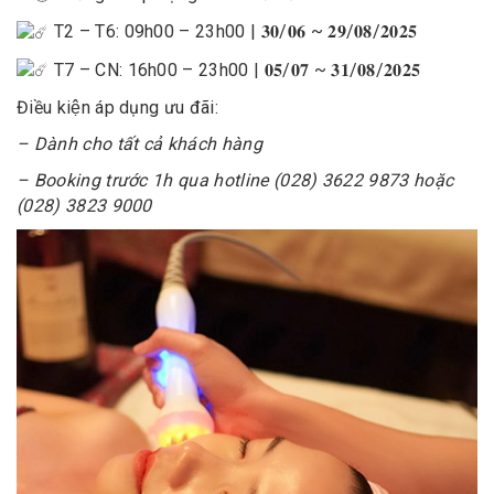
T2 – T6: 09h00 – 23h00 | 𝟑𝟎/𝟎𝟔 ~ 𝟐𝟗/𝟎𝟖/𝟐𝟎𝟐𝟓
T7 – CN: 16h00 – 23h00 | 𝟎𝟓/𝟎𝟕 ~ 𝟑𝟏/𝟎𝟖/𝟐𝟎𝟐𝟓
Điều kiện áp dụng ưu đãi:
– Dành cho tất cả khách hàng
– Booking trước 1h qua hotline (028) 3622 9873 hoặc
(028) 3823 9000