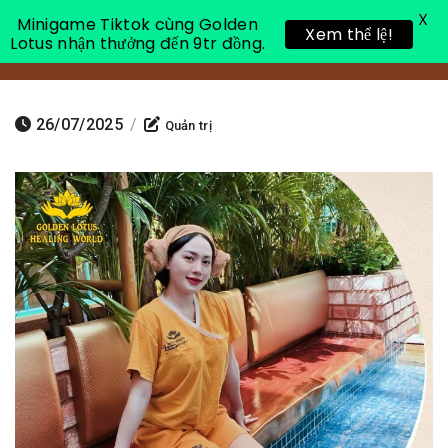
X
Minigame Tiktok cùng Golden
Xem thể lệ!
Lotus nhận thưởng đến 9tr đồng.
Toggle 
26/07/2025
/
Quản trị