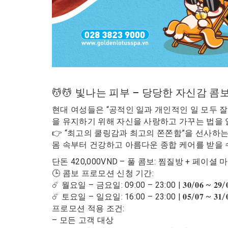
💆💆 빛나는 피부 – 당당한 자신감 콤보
현대 여성들은 “공적인 일과 개인적인 일 모두 
을 유지하기 위해 자신을 사랑하고 가꾸는 법을 
👉 “최고의 쿨링감과 최고의 쫀쫀함”을 선사하는
몸 속부터 건강하고 아름다운 종합 케어를 받을 수
단돈 420,000VND – 풀 콤보: 찜질방 + 페이셜 
🕒 콤보 프로모션 신청 기간:
☄️ 월요일 – 금요일: 09:00 – 23:00 | 𝟑𝟎/𝟎𝟔 ~ 𝟐𝟗/𝟎𝟖/
☄️ 토요일 – 일요일: 16:00 – 23:00 | 𝟎𝟓/𝟎𝟕 ~ 𝟑𝟏/𝟎𝟖/
프로모션 적용 조건:
– 모든 고객 대상