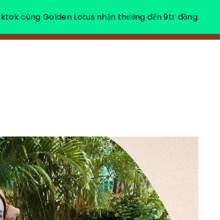
ktok cùng Golden Lotus nhận thưởng đến 9tr đồng.
소개
힐