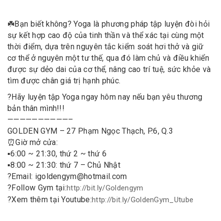
☘️
Bạn biết không? Yoga là phương pháp tập luyện đòi hỏi
sự kết hợp cao độ của tinh thần và thể xác tại cùng một
thời điểm, dựa trên nguyên tắc kiểm soát hơi thở và giữ
cơ thể ở nguyên một tư thế, qua đó làm chủ và điều khiển
được sự dẻo dai của cơ thể, nâng cao trí tuệ, sức khỏe và
tìm được chân giá trị hạnh phúc.
?
Hãy luyện tập Yoga ngay hôm nay nếu bạn yêu thương
bản thân mình!!!
——————————–
GOLDEN GYM – 27 Phạm Ngọc Thạch, P.6, Q.3
⏰
Giờ mở cửa:
▪️
6:00 ~ 21:30, thứ 2 ~ thứ 6
▪️
8:00 ~ 21:30: thứ 7 – Chủ Nhật
?
Email: igoldengym@hotmail.com
?
Follow Gym tại:
http://bit.ly/Goldengym
?
Xem thêm tại Youtube:
http://bit.ly/GoldenGym_Utube