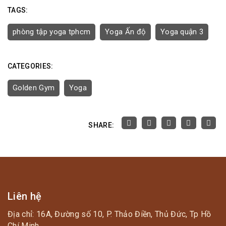
TAGS:
phòng tập yoga tphcm
Yoga Ấn độ
Yoga quận 3
CATEGORIES:
Golden Gym
Yoga
SHARE:
Liên hệ
Địa chỉ: 16A, Đường số 10, P. Thảo Điền, Thủ Đức, Tp Hồ
Chí Minh