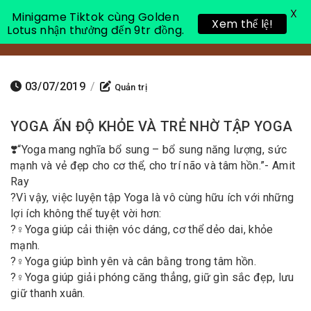
X
Minigame Tiktok cùng Golden
Xem thể lệ!
Lotus nhận thưởng đến 9tr đồng.
Toggle 
03/07/2019
/
Quản trị
YOGA ẤN ĐỘ KHỎE VÀ TRẺ NHỜ TẬP YOGA
❣️
“Yoga mang nghĩa bổ sung – bổ sung năng lượng, sức
mạnh và vẻ đẹp cho cơ thể, cho trí não và tâm hồn.”- Amit
Ray
?
Vì vậy, việc luyện tập Yoga là vô cùng hữu ích với những
lợi ích không thể tuyệt vời hơn:
?‍♀️
Yoga giúp cải thiện vóc dáng, cơ thể dẻo dai, khỏe
mạnh.
?‍♀️
Yoga giúp bình yên và cân bằng trong tâm hồn.
?‍♀️
Yoga giúp giải phóng căng thẳng, giữ gìn sắc đẹp, lưu
giữ thanh xuân.