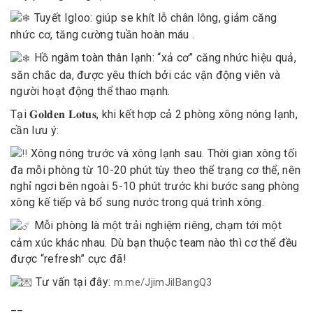
Tuyết Igloo: giúp se khít lỗ chân lông, giảm căng
nhức cơ, tăng cường tuần hoàn máu .
Hồ ngâm toàn thân lạnh: “xả cơ” căng nhức hiệu quả,
săn chắc da, được yêu thích bởi các vận động viên và
người hoạt động thể thao mạnh.
Tại 𝐆𝐨𝐥𝐝𝐞𝐧 𝐋𝐨𝐭𝐮𝐬, khi kết hợp cả 2 phòng xông nóng lạnh,
cần lưu ý:
Xông nóng trước và xông lạnh sau. Thời gian xông tối
đa mỗi phòng từ 10-20 phút tùy theo thể trạng cơ thể, nên
nghỉ ngơi bên ngoài 5-10 phút trước khi bước sang phòng
xông kế tiếp và bổ sung nước trong quá trình xông.
Mỗi phòng là một trải nghiệm riêng, chạm tới một
cảm xúc khác nhau. Dù bạn thuộc team nào thì cơ thể đều
được “refresh” cực đã!
Tư vấn tại đây:
m.me/JjimJilBangQ3
__