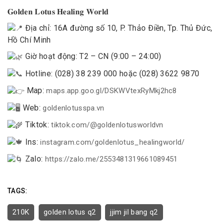
𝐆𝐨𝐥𝐝𝐞𝐧 𝐋𝐨𝐭𝐮𝐬 𝐇𝐞𝐚𝐥𝐢𝐧𝐠 𝐖𝐨𝐫𝐥𝐝
Địa chỉ: 16A đường số 10, P. Thảo Điền, Tp. Thủ Đức,
Hồ Chí Minh
Giờ hoạt động: T2 – CN (9:00 – 24:00)
Hotline: (028) 38 239 000 hoặc (028) 3622 9870
Map:
maps.app.goo.gl/DSKWVtexRyMkj2hc8
Web:
goldenlotusspa.vn
Tiktok:
tiktok.com/@goldenlotusworldvn
Ins:
instagram.com/goldenlotus_healingworld/
Zalo:
https://zalo.me/2553481319661089451
TAGS:
210K
golden lotus q2
jjim jil bang q2