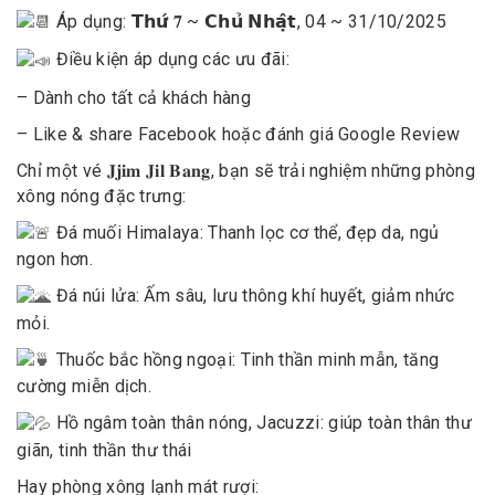
Áp dụng: 𝗧𝗵𝘂̛́ 𝟕 ~ 𝗖𝗵𝘂̉ 𝗡𝗵𝗮̣̂𝘁, 04 ~ 31/10/2025
Điều kiện áp dụng các ưu đãi:
– Dành cho tất cả khách hàng
– Like & share Facebook hoặc đánh giá Google Review
Chỉ một vé 𝐉𝐣𝐢𝐦 𝐉𝐢𝐥 𝐁𝐚𝐧𝐠, bạn sẽ trải nghiệm những phòng
xông nóng đặc trưng:
Đá muối Himalaya: Thanh lọc cơ thể, đẹp da, ngủ
ngon hơn.
Đá núi lửa: Ấm sâu, lưu thông khí huyết, giảm nhức
mỏi.
Thuốc bắc hồng ngoại: Tinh thần minh mẫn, tăng
cường miễn dịch.
Hồ ngâm toàn thân nóng, Jacuzzi: giúp toàn thân thư
giãn, tinh thần thư thái
Hay phòng xông lạnh mát rượi: