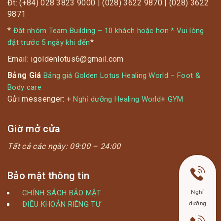
Đt: (+84) 028 3823 9000 | (028) 3622 9870 | (028) 3622
9871
*
Đặt nhóm Team Building – 10 khách hoặc hơn * Vui lòng
*
đặt trước 5 ngày khi đến
Email: igoldenlotus6@gmail.com
Bảng Giá
Bảng giá Golden Lotus Healing World – Foot &
Body care
Gửi messenger: +
+
Nghỉ dưỡng Healing World
GYM
Giờ mở cửa
Tất cả các ngày:
09:00 – 24:00
Bảo mật thông tin
CHÍNH SÁCH BẢO MẬT
Nghỉ
ĐIỀU KHOẢN RIÊNG TƯ
dưỡng