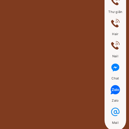
Thư giãn
Hair
Nail
Chat
Zalo
Mail