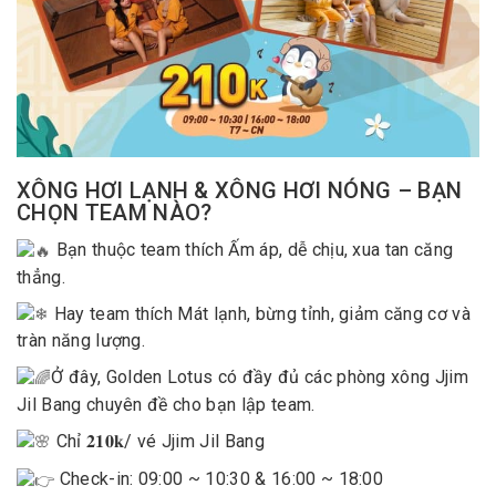
XÔNG HƠI LẠNH & XÔNG HƠI NÓNG – BẠN
CHỌN TEAM NÀO?
Bạn thuộc team thích Ấm áp, dễ chịu, xua tan căng
thẳng.
Hay team thích Mát lạnh, bừng tỉnh, giảm căng cơ và
tràn năng lượng.
Ở đây, Golden Lotus có đầy đủ các phòng xông Jjim
Jil Bang chuyên đề cho bạn lập team.
Chỉ
𝟐𝟏𝟎𝐤
/ vé Jjim Jil Bang
Check-in: 09:00 ~ 10:30 & 16:00 ~ 18:00