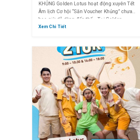
KHỦNG Golden Lotus hoạt động xuyên Tết
Âm lịch Cơ hội “Săn Voucher Khủng” chưa
bao giờ dễ dàng đến thế~ Tại Golden
Kitchen, bạn không chỉ tận hưởng món ngon,
Xem Chi Tiết
giá “hạt dẻ” mà còn có thể nhận ngay
Voucher tới 300k. THỂ LỆ NHẬN LƯỢT
CHƠI VÒNG […]