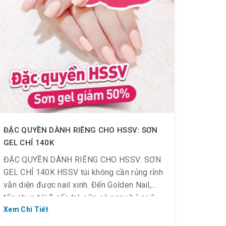
ĐẶC QUYỀN DÀNH RIÊNG CHO HSSV: SƠN
GEL CHỈ 140K
ĐẶC QUYỀN DÀNH RIÊNG CHO HSSV: SƠN
GEL CHỈ 140K HSSV túi không cần rủng rỉnh
vẫn diện được nail xinh. Đến Golden Nail,
tốn chưa tới 3 cốc trà sữa có ngay bộ nail
tiêu chuẩn Hàn:. DEAL “MỀM XÈO” CHO
Xem Chi Tiết
TEAM ĐI HỌC Giảm 50% tất cả các dịch vụ