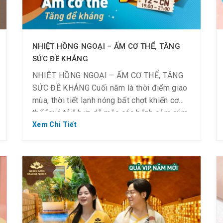
NHIỆT HỒNG NGOẠI – ẤM CƠ THỂ, TĂNG
SỨC ĐỀ KHÁNG
NHIỆT HỒNG NGOẠI – ẤM CƠ THỂ, TĂNG
SỨC ĐỀ KHÁNG Cuối năm là thời điểm giao
mùa, thời tiết lạnh nóng bất chợt khiến cơ
thể “quá tải” hơn dễ mắc các bệnh cảm cúm,
dễ cáu gắt, mệt mỏi, khó ngủ. Có một buổi
Xem Chi Tiết
tối ngon giấc, rũ bỏ hết căng thẳng […]