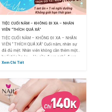
TIỆC CUỐI NĂM – KHÔNG ĐI XA – NHÂN
VIÊN “THÍCH QUÁ XÁ”
TIỆC CUỐI NĂM – KHÔNG ĐI XA – NHÂN
VIÊN “ THÍCH QUÁ XÁ” Cuối năm, nhân sự
đã đủ mệt. Nhân viên không cần thêm một
buổi tiệc ồn ào – Họ cần được nghỉ, được
chăm sóc và được quan tâm đúng cách.
Xem Chi Tiết
Cuối năm, khách du lịch không cần đi xa, họ
[…]