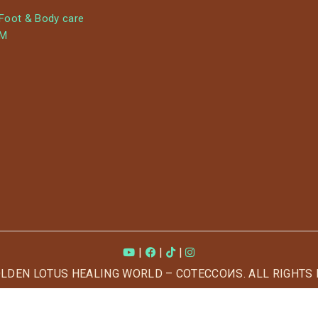
 Foot & Body care
YM
|
|
|
OLDEN LOTUS HEALING WORLD – COTECCOИS. ALL RIGHTS 