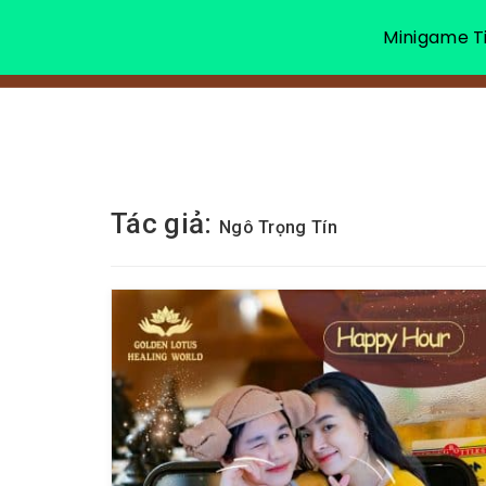
Minigame Ti
Tác giả:
Ngô Trọng Tín