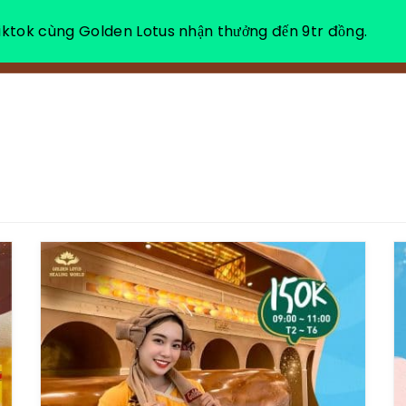
ktok cùng Golden Lotus nhận thưởng đến 9tr đồng.
VỀ CHÚNG TÔI
NGHỈ DƯỠNG THƯ GIÃN