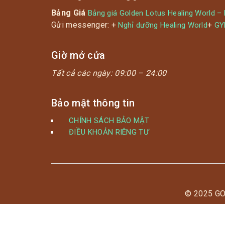
Bảng Giá
Bảng giá Golden Lotus Healing World –
Gửi messenger: +
+
Nghỉ dưỡng Healing World
G
Giờ mở cửa
Tất cả các ngày:
09:00 – 24:00
Bảo mật thông tin
CHÍNH SÁCH BẢO MẬT
ĐIỀU KHOẢN RIÊNG TƯ
© 2025 G