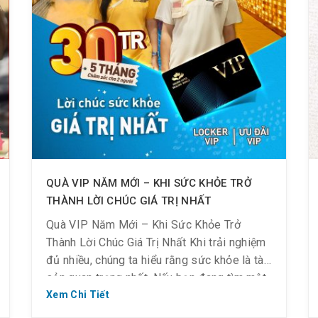
QUÀ VIP NĂM MỚI – KHI SỨC KHỎE TRỞ
THÀNH LỜI CHÚC GIÁ TRỊ NHẤT
Quà VIP Năm Mới – Khi Sức Khỏe Trở
Thành Lời Chúc Giá Trị Nhất Khi trải nghiệm
đủ nhiều, chúng ta hiểu rằng sức khỏe là tài
sản quan trọng nhất. Nếu bạn đang tìm một
món quà cho chính mình, hoặc để tặng
Xem Chi Tiết
người thân, sếp hay đối tác. VIP