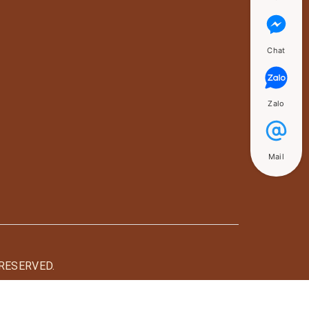
Chat
Zalo
Mail
RESERVED.