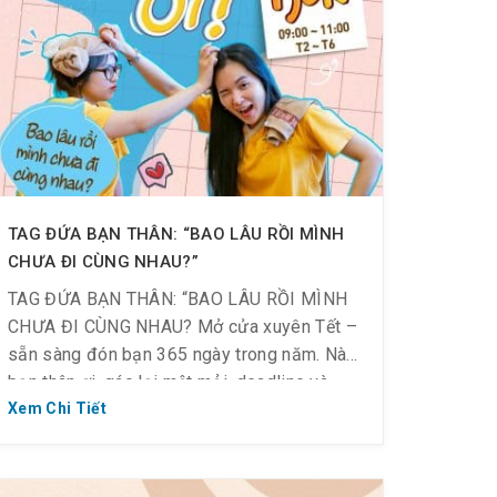
TAG ĐỨA BẠN THÂN: “BAO LÂU RỒI MÌNH
CHƯA ĐI CÙNG NHAU?”
TAG ĐỨA BẠN THÂN: “BAO LÂU RỒI MÌNH
CHƯA ĐI CÙNG NHAU? Mở cửa xuyên Tết –
sẵn sàng đón bạn 365 ngày trong năm. Này
bạn thân ơi, gác lại mệt mỏi, deadline và
những lần “hẹn sau” đi! Cùng nhau “update”
Xem Chi Tiết
tình bạn phiên bản “pro max” tại Golden
Lotus! 𝟏𝟓𝟎𝐤/ vé nghỉ […]