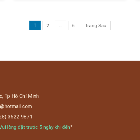
Membership tại Golden […]
PHÂN
1
…
2
6
Trang Sau
TRANG
BÀI
VIẾT
c, Tp Hồ Chí Minh
s9@hotmail.com
028) 3622 9871
*
ui lòng đặt trước 5 ngày khi đến