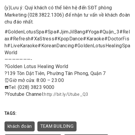
(y)
Lưu ý: Quý khách có thể liên hệ đến SĐT phòng
Marketing (028.3822.1306) để nhận tư vấn về khách đoàn
chu đáo nhất.
#
GoldenLotusSpa
#
Spa
#
JjimJilBang
#
Yoga
#
Quận_3
#
Rel
ax
#
Refresh
#
XaStress
#
KpopDance
#
Karaoke
#
DoctorFis
h
#
LiveKaraoke
#
KoreanDancing
#
GoldenLotusHealingSpa
World
———————-
?
Golden Lotus Healing World
?
139 Tôn Dật Tiên, Phường Tân Phong, Quận 7
⏰
Giờ mở cửa: 8:00 – 23:00
☎️
Tel: (028) 3823 9000
?
Youtube Channel:
http://bit.ly/Utube_Q3
TAGS:
khách đoàn
TEAM BUILDING