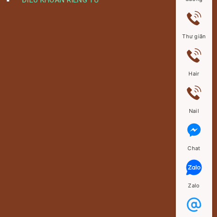
ĐIỀU KHOẢN RIÊNG TƯ
Thư giãn
Hair
Nail
Chat
Zalo