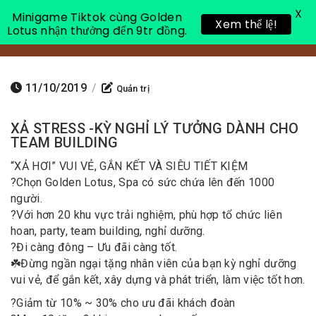
X
Minigame Tiktok cùng Golden
Xem thể lệ!
Lotus nhận thưởng đến 9tr đồng.
Toggle 
11/10/2019
/
Quản trị
XẢ STRESS -KỲ NGHỈ LÝ TƯỞNG DÀNH CHO
TEAM BUILDING
“XẢ HƠI” VUI VẺ, GẮN KẾT VÀ SIÊU TIẾT KIỆM
?
Chọn Golden Lotus, Spa có sức chứa lên đến 1000
người.
?
Với hơn 20 khu vực trải nghiệm, phù hợp tổ chức liên
hoan, party, team building, nghỉ dưỡng.
?
Đi càng đông – Ưu đãi càng tốt.
☘️
Đừng ngần ngại tặng nhân viên của bạn kỳ nghỉ dưỡng
vui vẻ, để gắn kết, xây dựng và phát triển, làm việc tốt hơn.
?
Giảm từ 10% ~ 30% cho ưu đãi khách đoàn