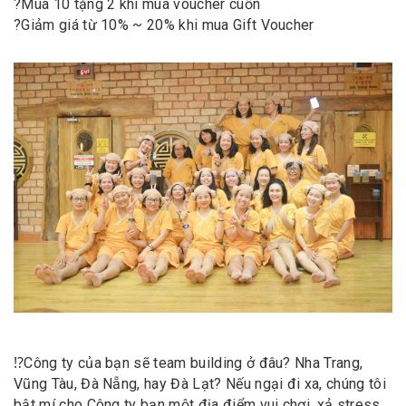
?
Mua 10 tặng 2 khi mua voucher cuốn
?
Giảm giá từ 10% ~ 20% khi mua Gift Voucher
⁉️
Công ty của bạn sẽ team building ở đâu? Nha Trang,
Vũng Tàu, Đà Nẵng, hay Đà Lạt? Nếu ngại đi xa, chúng tôi
bật mí cho Công ty bạn một địa điểm vui chơi, xả stress,