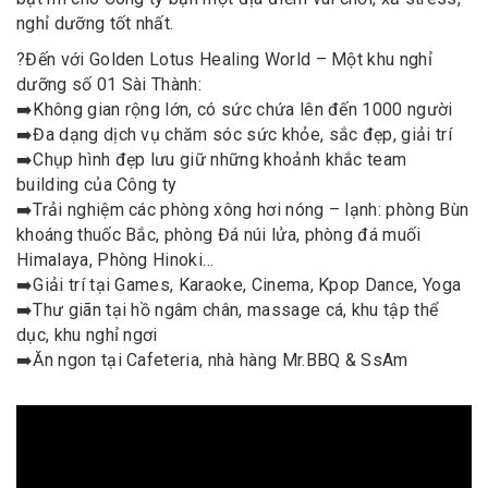
nghỉ dưỡng tốt nhất.
?
Đến với Golden Lotus Healing World – Một khu nghỉ
dưỡng số 01 Sài Thành:
➡️
Không gian rộng lớn, có sức chứa lên đến 1000 người
➡️
Đa dạng dịch vụ chăm sóc sức khỏe, sắc đẹp, giải trí
➡️
Chụp hình đẹp lưu giữ những khoảnh khắc team
building của Công ty
➡️
Trải nghiệm các phòng xông hơi nóng – lạnh: phòng Bùn
khoáng thuốc Bắc, phòng Đá núi lửa, phòng đá muối
Himalaya, Phòng Hinoki…
➡️
Giải trí tại Games, Karaoke, Cinema, Kpop Dance, Yoga
➡️
Thư giãn tại hồ ngâm chân, massage cá, khu tập thể
dục, khu nghỉ ngơi
➡️
Ăn ngon tại Cafeteria, nhà hàng Mr.BBQ & SsAm